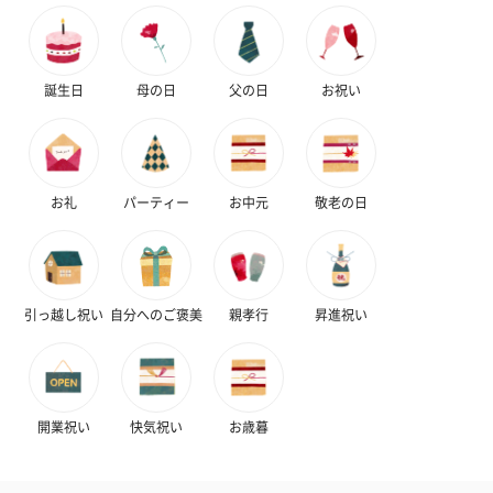
誕生日
母の日
父の日
お祝い
お礼
パーティー
お中元
敬老の日
引っ越し祝い
自分へのご褒美
親孝行
昇進祝い
開業祝い
快気祝い
お歳暮