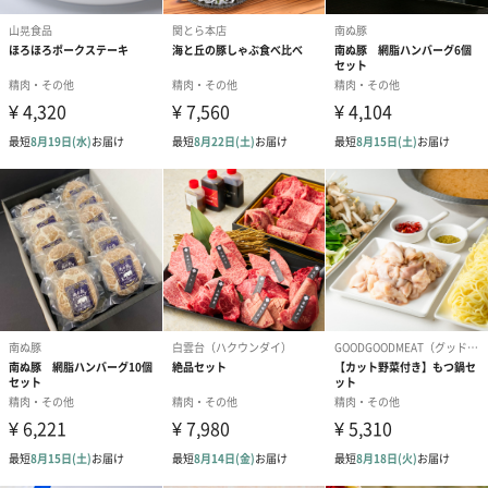
日本におけるイベリコ豚の輝かしい歴史は、【ＩＢＥＲＩＣＯ-Ｙ
ご自宅で贅沢なひと時を
お肌もココロも嬉しい！イベリコ豚水炊きセットをご自宅で贅沢
に味わってみませんか？
ご自宅用にはもちろん、お中元やお祝いの贈り物にもおすすめで
す！
『いつも頑張っているご自分へのご褒美に、、』
『大切な方への贈り物に、、』
ぜひ、いかがでしょうか。