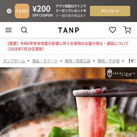
【重要】令和8年熊本地震の影響に伴うお荷物のお届け停止・遅延について
（2026年7月29日更新）
タンプホーム
>
食品・スイーツ
>
精肉・肉加工品
>
精肉・その他
>
【ギ
1
/
6