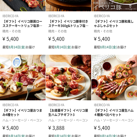
イベリコ豚の脂身はオリーブと同じ！
オレイン酸豊富で体が嬉しい栄養成分です。
野菜と一緒に食べると、なおカラダが嬉しい！
脂身を気にされてる方にもおすすめです。
セット内容
●イベリコ豚バラ肉300g
●イベリコ豚肩ロース140g
●和風だし72g×1パック
●コラーゲンの素125g×1パック