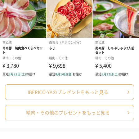
しょうゆ（国内製造）、米発酵調味料、かつおエキ
ス、食塩、砂糖、かつお節エキス、かつお節だし、昆
布エキス／アルコール、調味料（アミノ酸等）、（一
部に小麦・大豆・豚肉を含む）
お届けからの
60日
賞味期限
アレルゲン
［イベリコ豚バラ肉300g］
豚肉
［イベリコ豚肩ロース140g］
豚肉
［コラーゲンの素125g］
小麦・大豆・鶏肉・ゼラチン
IBERICO-YAのプレゼントをもっと見る
［和風だし72g］
小麦・大豆・豚肉
精肉・その他のプレゼントをもっと見る