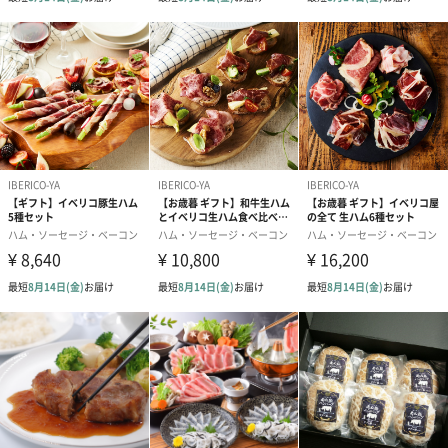
【ＩＢＥＲＩＣＯ-ＹＡ】
日本初！イベリコ豚のルーツは
【ＩＢＥＲＩＣＯ-ＹＡ】にあり
本物を知る世界の美食家たちが、良質なイベリコハムの産地とし
て認める、スペイン・アンダルシア州南西部にある『ハブーゴ
村』。
ここで豚肉の概念を塗り替える衝撃的な味と出会ったのが、1999
年。
当時、日本とスペインは食肉の輸出入に規制がかかっていました
が、【ＩＢＥＲＩＣＯ-ＹＡ】・先代社長の熱い想いと5年に渡る
粘り強い交渉が実を結び、
日本で初めてイベリコ豚の輸入を実現 !