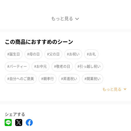
お肌もココロも嬉しい！
もっと見る
■イベリコ豚コラーゲン鍋セット
30代以上の女性にも喜ばれる”お肌もココロも嬉しい”イベリコ豚
この商品におすすめのシーン
コラーゲン鍋セットになります。
普段お料理をしない方も安心の、お鍋でかんたん調理！
#誕生日
#母の日
#父の日
#お祝い
#お礼
お肉の量は450gで3～4人前でご家族でもお楽しみいただけます。
#パーティー
#お中元
#敬老の日
#引っ越し祝い
お家でお店の味を楽しめる、ギフトにもおすすめです。
#自分へのご褒美
#親孝行
#昇進祝い
#開業祝い
#快気祝い
#お歳暮
#取引先男性
#兄
#妹
#姉
とっても希少なイベリコ豚
#息子
#娘
#部下男性
#部下女性
#義父
#義母
#弟
シェアする
「見た目とちがう！」
#取引先女性
#親戚男性
#親戚女性
#小学生高学年の男の子
#小学生高学年の女の子
#男子中学生
#男子高校生