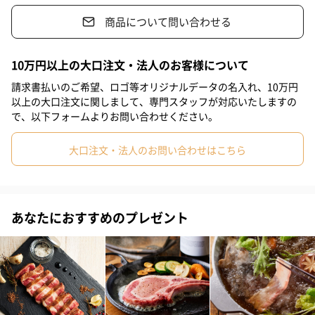
イベリコ豚レアル・ベジョータバラ肉は見た目とはちがい、さっ
ぱりと甘い脂身が特徴です。
商品について問い合わせる
#女子高校生
#母親
#彼氏
#女友達
#男友達
#男性
他の普通の豚肉とは全く違う脂身のうまさに、ぜひ驚いてくださ
#女性
#夫
#妻
#父親
#彼女
#祖母
#祖父
10万円以上の大口注文・法人のお客様について
#上司女性
#上司男性
#同僚女性
#同僚男性
#男子大学生
請求書払いのご希望、ロゴ等オリジナルデータの名入れ、10万円
以上の大口注文に関しまして、専門スタッフが対応いたしますの
#女子大学生
#10代
#20代前半
#20代後半
#30代
「まるで薄切りステーキ！」
で、以下フォームよりお問い合わせください。
#40代
#50代
#60代
#70代
#80代
#90代
高級部位のイベリコ豚ロースはまるで薄切りステーキのよう！
大口注文・法人のお問い合わせはこちら
旨み凝縮のグルメ垂涎の味です。
味が濃くそして程よい脂の乗りに、どんどんお箸も進みます。
あなたにおすすめのプレゼント
「味の決め手はだし」
老舗のお醤油屋さんとの共同開発！
鶏と豚の骨からとった、豚しゃぶ専用コラーゲンだしは”完全オリ
ジナル”になります。