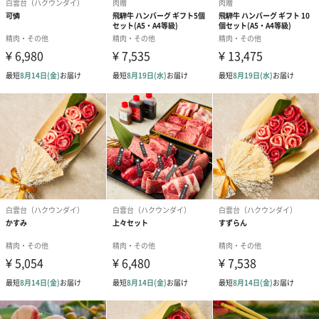
［コラーゲンの素125g］
日本
［和風だし72g］
日本
製造県
［コラーゲンの素125g］
大阪
［和風だし72g］
大阪
成分・原材
［イベリコ豚バラ肉300g］
料・素材・材
豚肉（スペイン産）
質
［イベリコ豚肩ロース140g］
豚肉（スペイン産）
［コラーゲンの素125g］
しょうゆ(国内製造)、ゼラチン、チキンエキス、発酵
調味料、水あめ、チキンオイル、昆布エキス、食塩、
酵母エキス／調味料（アミノ酸等）、酒精、増粘剤
（キサンタンガム）、(一部に小麦・大豆・鶏肉・ゼラ
チンを含む)
［和風だし72g］