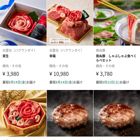
商品詳細情報
商品本体サイ
長さ280mm・幅210mm・高さ110mm
ズ
商品本体重量
647g
パッケージ内
説明書
同梱物
パッケージ外
化粧箱
装
パッケージサ
長さ280mm・幅210mm・高さ110mm
イズ
全体重量
1000g
製造国
［イベリコ豚バラ肉300g］
スペイン
［イベリコ豚肩ロース140g］
スペイン