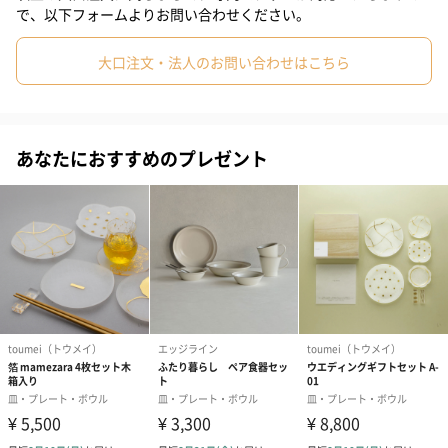
で、以下フォームよりお問い合わせください。
ご自身でのご使用はもちろん、大切な方への贈り物に大変おすす
めです。
大口注文・法人のお問い合わせはこちら
商品詳細情報
あなたにおすすめのプレゼント
原材料
磁器
本体サイズ
幅195mm×奥行195mm×高さ40mm
本体重量
320g
パッケージサ
幅225mm×奥行220mm×高さ95mm
イズ
パッケージ全
1800g
体重量
パッケージ内
しおり
同梱物
パッケージ外
直方体化粧箱
装