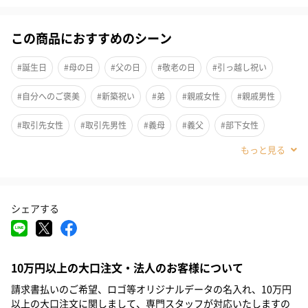
この商品におすすめのシーン
#誕生日
#母の日
#父の日
#敬老の日
#引っ越し祝い
【THE MODERN JAPANISM(ザ モダン ジャパニズム)】
#自分へのご褒美
#新築祝い
#弟
#親戚女性
#親戚男性
【THE MODERN JAPANISM(ザ モダン ジャパニズム)】はアワサカ
#取引先女性
#取引先男性
#義母
#義父
#部下女性
のオリジナルブランドで、岐阜の美濃地方で生産される国産美濃
焼です。
#部下男性
#甥
#姪
#娘
#息子
#姉
#妹
#兄
「日本伝統の美意識」を世界に発信したい。世界に誇れる日本の
#彼女
#同僚男性
#同僚女性
#上司男性
#上司女性
シェアする
#祖父
#祖母
#母親
#父親
#妻
#夫
#女性
#男性
#男友達
#女友達
#彼氏
#20代前半
#30代
贈り物にも
10万円以上の大口注文・法人のお客様について
#20代後半
#40代
#50代
#60代
#70代
#10代
少し小ぶりな深皿は料理が盛り付けやすくとても使いやすいお皿
請求書払いのご希望、ロゴ等オリジナルデータの名入れ、10万円
#80代
#90代
以上の大口注文に関しまして、専門スタッフが対応いたしますの
です。