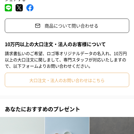
普段使いの美濃焼
#男子高校生
#女子高校生
#祖父
#女友達
#男友達
風光明媚な美濃焼の里。その大自然の中から作られる【仁峰】
#男性
#女性
#夫
#妻
#父親
#母親
#祖母
は、下絵の磁器を中心とした普段使いの国産美濃焼です。
商品について問い合わせる
#彼氏
#上司女性
#上司男性
#同僚女性
#同僚男性
このブランドは生活の器をコンセプトに用と美が調和した食器づ
くりを目指しています。
#男子大学生
#女子大学生
#弟
#兄
#10代
#20代前半
10万円以上の大口注文・法人のお客様について
#20代後半
#30代
#40代
#50代
#60代
#70代
請求書払いのご希望、ロゴ等オリジナルデータの名入れ、10万円
以上の大口注文に関しまして、専門スタッフが対応いたしますの
大切な方への贈り物に
#80代
#90代
で、以下フォームよりお問い合わせください。
イベントにもおすすめ
大口注文・法人のお問い合わせはこちら
シンプルな美しさが引き立つティー丼揃です。
小さなサイズでも深さがあるので幅広く活躍できます。
美濃焼の食器をプレゼントしてみてはいかがでしょうか。
あなたにおすすめのプレゼント
商品詳細情報