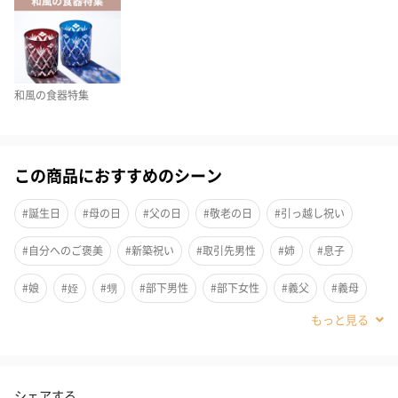
しょう。
デザインについて
和風の食器特集
手乗りサイズの丼ぶり
ティー丼はお抹茶碗やどんぶりとしてはもちろん、シチューやシ
この商品におすすめのシーン
リアルボウルなどにもお使いいただける丁度良いサイズです。電
子レンジ、食洗機使用可能です。
#誕生日
#母の日
#父の日
#敬老の日
#引っ越し祝い
#自分へのご褒美
#新築祝い
#取引先男性
#姉
#息子
化粧箱でお届け
#娘
#姪
#甥
#部下男性
#部下女性
#義父
#義母
#妹
#取引先女性
#親戚男性
#親戚女性
【仁峰】
#小学生高学年の男の子
#小学生高学年の女の子
#男子中学生
シェアする