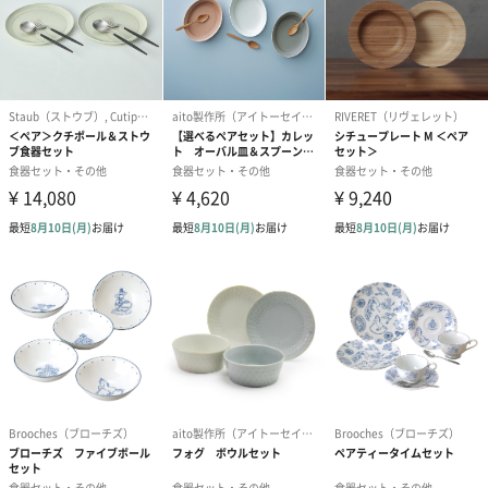
原材料
磁器
長さ・幅・高
125mm・125mm・80mm
さ
重さ/内容量
380g
外装の形状
直方体化粧箱
サイズ（外
200mm・270mm・140mm
装）
全体重量
2200g
パッケージ内
しおり
同梱物
製造国
日本
商品オプション情報