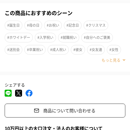
100％自然成分の高品質オーガニック香水
この商品におすすめのシーン
ピュアトリートメントパフュームは、100%自然成分で作られた高
#誕生日
#母の日
#お祝い
#記念日
#クリスマス
品質なオーガニック香水です。全て自然成分で作られ、全原料の
94％～98％がオーガニック素材（※オーガニック精油＋オーガニ
#ホワイトデー
#入学祝い
#就職祝い
#自分へのご褒美
ックアルコール）なので、お肌に直接つけることができます。
#送別会
#卒業祝い
#成人祝い
#彼女
#女友達
#女性
#妻
#男性
#母親
#義母
#20代前半
#20代後半
馴染みある日本の原料を使用
#30代
#40代
#10代
日本の大地で育った植物の香りは、心と身体の深層から私たちを
シェアする
癒し力を与えてくれます。
柚子や橙などの馴染みのある香りから、月桃や黒文字や高野槇な
どの貴重な香りまで、
商品について問い合わせる
さまざまな日本の植物の香りを使用しています。
10万円以上の大口注文・法人のお客様について