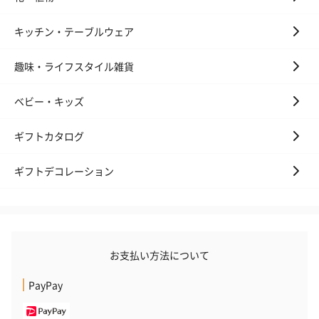
BIRTHDAY TO YOU）
（660円）
円）
（660円）
キッチン・テーブルウェア
趣味・ライフスタイル雑貨
ベビー・キッズ
スイーツ
スイーツを同梱してお届けいたします。ギフトへの＋αにおすすめ
ギフトカタログ
です。
ギフトデコレーション
お支払い方法について
PayPay
ゼリーバウム カット
麦わらパンダバウム
3層デザート 
（レモン＆紅茶）（432
（バナナ味）（540円）
ェ〜国産フル