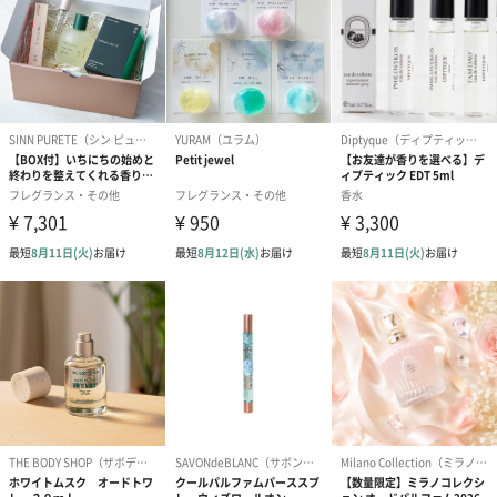
ネロリ、サンダルウッド、他
天然石：ローズクォーツ（天然石の意味：恋愛運、結
婚運、女性の魅力
YELLOW～日
全成分：エタノール※、香料 ※認定オーガニック成分
本の柚子とジ
主要エッセンシャルオイル：柚子、ジュニパー、グレ
ュニパーの香
ープフルーツ、レモングラス、
り～
サンダルウッド、ベチバー、他
天然石：タイガーアイ（天然石の意味：運気向上、ス
トレスをはねのける力、仕事運アップ）
LIGHT BLUE
全成分：エタノール※、香料 ※認定オーガニック成分
～日本の橙と
主要エッセンシャルオイル：橙、バニラ、ネロリ、カ
バニラの香り
モマイル、プチグレン、
～
ユーカリレモン、シダーウッド、他
天然石：ブルーオニキス（天然石の意味：心身のバラ
ンス、魔除け、平和な人間関係）
VIOLET～日
全成分：エタノール※、香料 ※認定オーガニック成分
本の黒文字と
主要エッセンシャルオイル：ラベンダー、黒文字、ネ
ラベンダーの
ロリ、レモン、セージ、
香り～
フランキンセンス、サンダルウッド、他
天然石：アメシスト（天然石の意味：浄化、安眠、気
持ちのリセット）
WHITE～ネ
全成分：エタノール※、香料 ※認定オーガニック成分