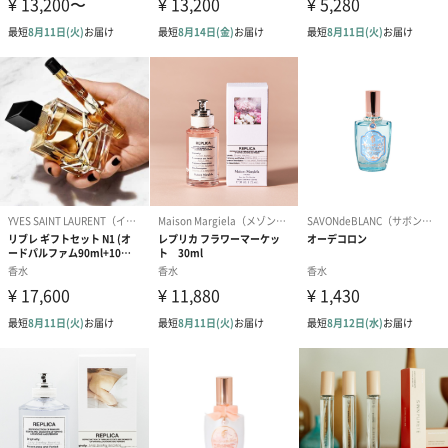
お出かけ前や、新しく何かに取り組みたい時におすすめです。
天然石は、ホワイトジェイドです。（純粋、友情と愛情、人生の
成功と繁栄）
tokotowa organics
ブランドコンセプト
と人も､そして人と自然も。互いへの思いやりは、ずっと変わらず
永遠に続くもの。
愛情を込めて育むオーガニックの手法もまた、永遠に続く自然と
人の想いやりの姿です。
美しき日本のことば、｢常永遠＝とことわ｣に思いを込めて。
トコトワオーガニクスは､大自然の輝きとともに､愛と美しさの宝
物をお届けします。