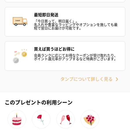
も1日遅くなります。
最短即日発送
「今日買って、明日届く」。
名入れや豊富なラッピングやオプションを施しても最
短で翌日にお届けが可能です。
買えば買うほどお得に
会員ランクに応じてお得なクーポンが受け取れたり、
ポイント還元率がアップするなど特典がございます。
シーズンブーケ（ひま
ブーケ（ホワイトグリ
ブーケ（ピン
わり）（1,880円）
ーン）（1,650円）
（1,650円）
タンプについて詳しく見る
ドライフラワー・プリザーブドフラワー
自然のお花で作ったドライフラワー・プリザーブドフラワーを同
このプレゼントの利用シーン
梱します。
一部花材が写真と異なる場合がございます。予めご了承くださ
い。パッケージに入れてお届けします。