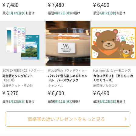
ード（680円）
ード（Thank you）ピ
Birthday ホ
ンク（680円）
刷なし）（11
ラッピング
ギフトラッピングを施してお届けいたします。
コットン巾着 【誕生
コットン巾着 【誕生
コットン巾着 
日】（グレー）M（550
日】（スモーキーピン
とう】 M（55
円）
ク）M（550円）
価格帯の近いプレゼントをもっと見る