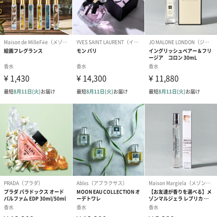
VIOLET～日本の黒文字とラベンダーの香り～
清々しい幸福感に包まれます。ユニセックスで好まれる香りで
す。
夜にリラックスしたい時や、一日の疲れを解き放ちたい時、
また瞑想の時間や、心地良く眠りたい時におすすめです。
天然石はアメシストです。（浄化、安眠、気持ちのリセット）
WHITE～ネロリとジャスミン、日本の高野槇の香り～
純潔の象徴として知られるネロリ、透きとおるジャスミン、そし
て気高い高野槙の香りをブレンドした希少な香りが、凛とした魅
力を引き立てます。