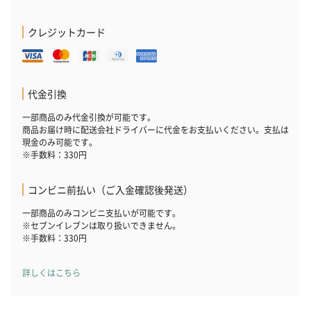
円）
り〜 3号（86
クレジットカード
スキンケアグッズ
スキンケアグッズを同梱してお届けします。
代金引換
一部商品のみ代金引換が可能です。
商品お届け時に配送会社ドライバーに代金をお支払いください。支払は
現金のみ可能です。
※手数料：330円
コンビニ前払い（ご入金確認後発送）
ハンドクリーム3本セッ
シャワージェル＆ハン
シャワージェ
一部商品のみコンビニ支払いが可能です。
※セブンイレブンは取り扱いできません。
ト【ありがとう】
ドクリーム（ピンクグ
ドクリーム（
※手数料：330円
（1,100円）
レープフルーツ）
ッシュローズ）（
（2,145円）
円）
詳しくはこちら