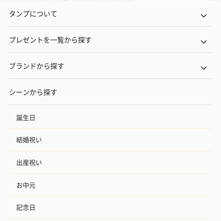
タンプについて
プレゼントを一覧から探す
ブランドから探す
花束ハンドタオル（ピ
花束ハンドタオル（ブ
花束ハンドタ
シーンから探す
ンク）（1,760円）
ルー）（1,760円）
ワイト）（1,7
誕生日
結婚祝い
キャンドル・お香
キャンドル・お香を同梱してお届けいたします。
出産祝い
お中元
記念日