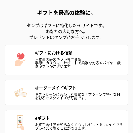
のしカード
商品の形質上、のしを直接添付できない商品にのし風のカードを
ギフトを最高の体験に。
同梱します。
※のし下はご記入いただけません。
タンプはギフトに特化したECサイトです。
※カードのデザインは一部変更する場合があります。
あなたの大切な方へ。
プレゼントはタンプがお手伝いします。
ギフトにおける信頼
日本最大級のギフト専門通販
手厚いカスタマーサポートで柔軟な対応やバイヤー厳
選ギフトがございます。
オーダーメイドギフト
結婚祝い（御結婚御
出産祝い（御出産御
内祝い_蝶結び
祝）（110円）
祝）（110円）
（110円）
ギフトシーンに合わせた豊富なオプションで特別な日
を彩るカスタマイズが可能です。
eギフト
生花
お相手の住所を知らなくてもプレゼントをsnsなどでサ
生花のブーケを同梱します。
プライズで贈ることができます。
※9-15時にご注文いただく場合、最短のお届け可能日が通常より