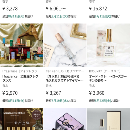
るとき、
また体のニオイが気になるときはもちろん、代謝を高めたい時に
おすすめです。
天然石は、タイガーアイです。（運気向上、ストレスをはねのけ
る力、仕事運アップ）
LIGHT BLUE～日本の橙とバニラの香り～
可憐で優美な香りが、心と身体を和やかにときほぐします。年代
を問わず愛される香りです。
イライラや不安を感じた時、肩や首の緊張を感じた時や
ストレスから解放されたい気分の時におすすめです。
天然石は、ブルーオニキスです。（心身のバランス、魔除け、平
和な人間関係）