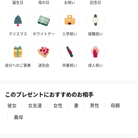
誕生日
母の日
お祝い
記念日
クリスマス
ホワイトデー
入学祝い
就職祝い
プリザーブドフラワー
プリザーブドフラワー
アミュレット 
ブーケ（ピンク）
ブーケ（ブルー）
ク）（1,500円
（2,580円）
（2,580円）
自分へのご褒美
送別会
卒業祝い
成人祝い
ぬいぐるみ
このプレゼントにおすすめのお相手
愛らしいぬいぐるみを同梱してお届けします。
誕生日・記念日・出産祝いなどのシーンにおすすめです。
彼女
女友達
女性
妻
男性
母親
義母