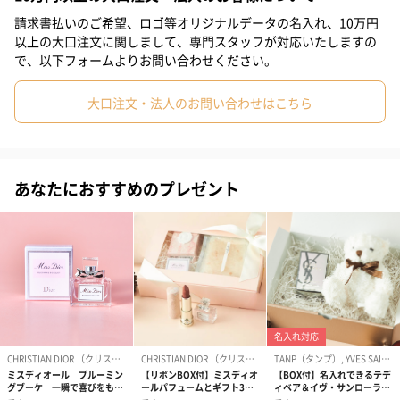
Pure Treatment Perfume 全5種
請求書払いのご希望、ロゴ等オリジナルデータの名入れ、10万円
以上の大口注文に関しまして、専門スタッフが対応いたしますの
で、以下フォームよりお問い合わせください。
PINK～ローズと日本の月桃の香り～
大口注文・法人のお問い合わせはこちら
大自然からのローズと花々の香りが、やさしく優美にあなたを包
み込みます。
大切な人と会う時はもちろん、魅力を高めたい時やホルモンバラ
あなたにおすすめのプレゼント
ンスを整えたい時におすすめです。天然石は、ローズクォーツで
す。（恋愛運、結婚運、女性の魅力）
YELLOW～日本の柚子とジュニパーの香り～
大人の柑橘系を提案する、ユニセックスで好まれる香りです。
とっておきのシーンで、一番素敵な自分で輝きたい時や人前に出