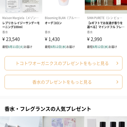
大切な方への贈り物として
美しく心地よい日々を
ピュアトリートメントパフュームは、100％自然成分から作られた
高品質オーガニック香水です。
自然界からの色と香りで美しく彩らせながら、こころと身体をケ
アします。
トコトワオーガニクスのプレゼントをもっと見る
いつもお世話になっている方や、大切な方への贈り物としていか
がでしょうか？
香水のプレゼントをもっと見る
商品詳細情報
香水・フレグランスの人気プレゼント
PINK～ロー
全成分：エタノール※、香料 ※認定オーガニック成分
ズと日本の月
主要エッセンシャルオイル：ローズ、月桃、イランイ
桃の香り～
ラン、パルマローザ、ラベンダー、