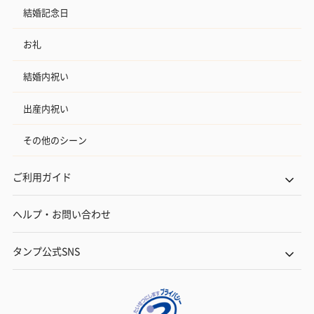
結婚記念日
お礼
フラッグカプセル：イ
フラッグカプセル：イ
ショートイン
ンセンススティック
ンセンススティック
（GRAPE AND
結婚内祝い
（END）（880円）
（St.OSMANTHUS）
（880円）
（880円）
出産内祝い
その他のシーン
お酒
お酒を同梱してお届けいたします。
ご利用ガイド
※20歳未満の方への酒類の販売はいたしません。
ヘルプ・お問い合わせ
タンプ公式SNS