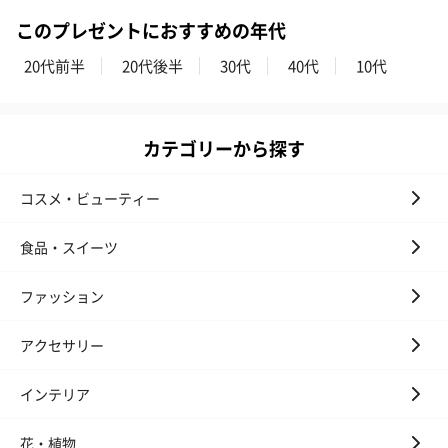
このプレゼントにおすすめの年代
20代前半
20代後半
30代
40代
10代
フラワーテディベア
テディベア（バニラ）
テディベア（
（2,390円）
（1,760円）
ル）（1,760円
カテゴリーから探す
コスメ・ビューティー
紅茶・コーヒー・スイーツ
紅茶・コーヒー・スイーツを同梱してお届けいたします。ギフト
食品・スイーツ
への＋αにおすすめです。
ファッション
アクセサリー
インテリア
花・植物
アールグレイ（HAPPY
アールグレイティー
フルーツティー