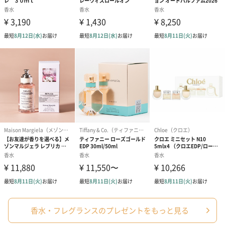
ロリとジャス
主要エッセンシャルオイル：ネロリ、ジャスミン、高
ミン、日本の
野槇、橙、プチグレン、イランイラン、サンダルウッ
高野槇の香り
ド、他
～
天然石：ホワイトジェイド（天然石の意味：純粋、友
情と愛情、人生の成功と繁栄）
備考
「オイル」などの成分を含む商品は航空危険物に含ま
れるため航空機に搭載することができません。
そのため離島などの航空便を使用する地域にお住まい
のかたへお届けの場合は、船便に変更するため1週間前
後お届けが遅くなる可能性がございます。
商品オプション情報
お届けボックスオプション
配送用のダンボールを装飾いたします。お相手のご住所に直接お
送りする際に人気のオプションです。お相手に直接手渡しする場
合は、紙袋との併用もおすすめです。
香水・フレグランスのプレゼントをもっと見る