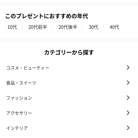
フラッグカプセル：イ
フラッグカプセル：イ
ショートイン
このプレゼントにおすすめの年代
ンセンススティック
ンセンススティック
（GRAPE AND
10代
20代前半
20代後半
30代
40代
（END）（880円）
（St.OSMANTHUS）
（880円）
（880円）
カテゴリーから探す
お酒
お酒を同梱してお届けいたします。
コスメ・ビューティー
※20歳未満の方への酒類の販売はいたしません。
食品・スイーツ
ファッション
アクセサリー
インテリア
プレミアムビール イネ
酔鯨 純米吟醸 吟麗
実楽山田錦 