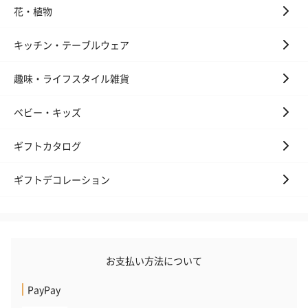
ディット（712円）
（704円）
酒（655円）
花・植物
キッチン・テーブルウェア
おつまみ・その他
趣味・ライフスタイル雑貨
お酒にぴったりのおつまみ・サプリを同梱してお届けいたしま
す。
ベビー・キッズ
ギフトカタログ
ギフトデコレーション
いぶりがっことチーズ
ごろっとうまみ チーズ
しょっつるナッ
のオイル漬（981円）
のオイル漬（塩麹&レモ
円）
お支払い方法について
ン）（981円）
PayPay