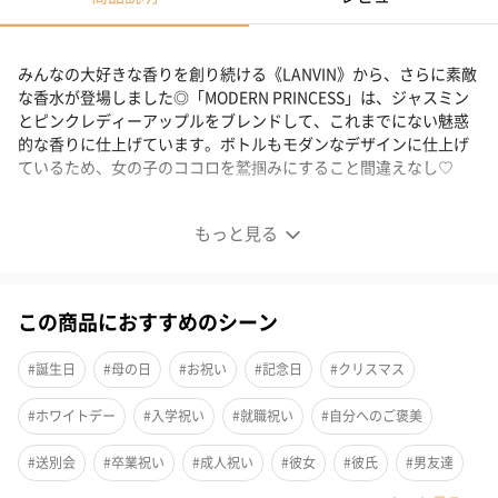
みんなの大好きな香りを創り続ける《LANVIN》から、さらに素敵
な香水が登場しました◎「MODERN PRINCESS」は、ジャスミン
とピンクレディーアップルをブレンドして、これまでにない魅惑
的な香りに仕上げています。ボトルもモダンなデザインに仕上げ
ているため、女の子のココロを鷲掴みにすること間違えなし♡
モテる香水の代表格『ランバン』（LANVIN Paris）
もっと見る
この商品におすすめのシーン
#誕生日
#母の日
#お祝い
#記念日
#クリスマス
#ホワイトデー
#入学祝い
#就職祝い
#自分へのご褒美
#送別会
#卒業祝い
#成人祝い
#彼女
#彼氏
#男友達