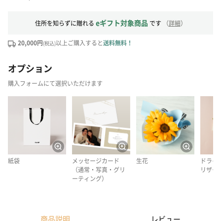
eギフト対象商品
住所を知らずに贈れる
です
（
詳細
）
20,000円
以上ご購入すると
送料無料！
(税込)
オプション
購入フォームにて選択いただけます
紙袋
メッセージカード
生花
ドライ
（通常・写真・グリ
リザー
ーティング）
商品説明
レビュー