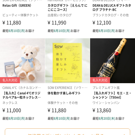
（660円）
スイーツ
スイーツを同梱してお届けいたします。ギフトへの＋αにおすすめ
です。
ゼリーバウム カット
麦わらパンダバウム
3層デザート 
（レモン＆紅茶）（432
（バナナ味）（540円）
ェ〜国産フル
円）
り〜 3号（86