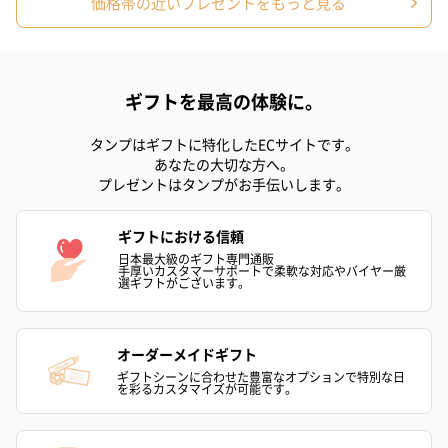
価格帯の近いプレゼントをもっと見る
スキンケアグッズ
スキンケアグッズを同梱してお届けします。
ギフトを最高の体験に。
タンプはギフトに特化したECサイトです。
あなたの大切な方へ。
プレゼントはタンプがお手伝いします。
ギフトにおける信頼
日本最大級のギフト専門通販
手厚いカスタマーサポートで柔軟な対応やバイヤー厳
選ギフトがございます。
ハンドクリーム3本セッ
シャワージェル＆ハン
シャワージェ
ト【ありがとう】
ドクリーム（ピンクグ
ドクリーム（
（1,100円）
レープフルーツ）
ッシュローズ）（
（2,145円）
円）
オーダーメイドギフト
ギフトシーンに合わせた豊富なオプションで特別な日
を彩るカスタマイズが可能です。
リラックスグッズ