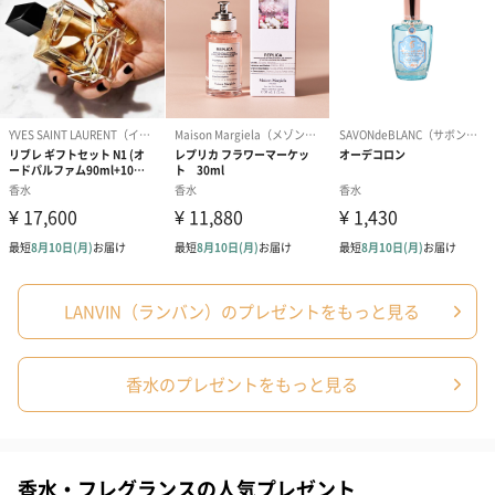
ト）（580円）
紙袋
お渡し用の紙袋です。
商品に合わせたサイズをお届けします。
LANVIN（ランバン）のプレゼントをもっと見る
あり（280円）
香水のプレゼントをもっと見る
メッセージカード（通常・写真・グリーティング）
香水・フレグランスの人気プレゼント
誕生日や結婚祝い・出産祝いなど、様々なシーンのメッセージカ