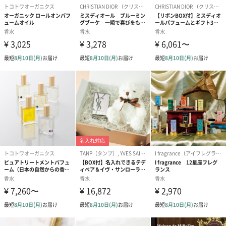
リエイト。ルールに縛られることなく生きる女性を官能的なフロ
ール調の香りで表現しています♡
エレガントに香る「印象的なモテ香水」
「ピンクアップル」と「レッドカラント」がもたらす、イノセン
トでいて活力を感じさせる香り。ついでミドルノートに出現する
のは、エレガントな印象の「ジャスミン」や「フリージア」。女
性らしさを際立たせる「ホワイトムスク」と「バニラオーキッ
ド」がラストに官能的な余韻をもたらす贅沢な香水です♡
コージャスな可愛らしいボトル◎
ボトルは多彩なファセットカットが施され、センシュアルに描く
曲線に沿ってブランドのロゴがあしらわれています。ネック部分