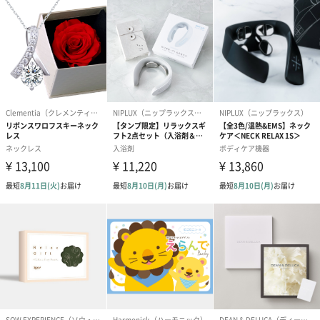
フラワーテディベア
テディベア（バニラ）
テディベア（
（2,390円）
（1,760円）
ル）（1,760円
紅茶・コーヒー・スイーツ
紅茶・コーヒー・スイーツを同梱してお届けいたします。ギフト
への＋αにおすすめです。
アールグレイ（HAPPY
アールグレイティー
フルーツティー
BIRTHDAY TO YOU）
（660円）
円）