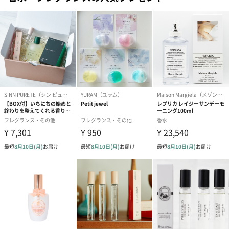
ードを同梱します。
メッセージカードや封筒のデザインは一部変更する場合がありま
す。
写真付きメッセージカ
写真付きメッセージカ
【誕生日】Hap
ード（680円）
ード（Thank you）ピ
Birthday ホ
ンク（680円）
刷なし）（11
生花
生花のブーケを同梱します。
※9-15時にご注文いただく場合、最短のお届け可能日が通常より
も1日遅くなります。