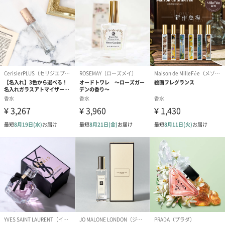
には、ブランドのシンボルでもある「メタルチェーン」をリング
状に巻きつけ、モダンなデザインに仕上げている◎
自分へのご褒美・大切な方への贈り物に♡
女性にとって香水は“目には見えないアクセサリー”のようなも
の。だからこそ「他の女性と差がつくセンス溢れるフレグランス
が欲しい」と思うのが女心です。
そんな願いを叶えてくれる《LANVIN》の香水を、大切な人にプレ
ゼントして笑顔いっぱいにしましょう◎
商品詳細情報
生産国
フランス
容量
90ml