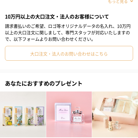
#男性
#女性
#10代
#20代前半
#20代後半
#30代
10万円以上の大口注文・法人のお客様について
#40代
請求書払いのご希望、ロゴ等オリジナルデータの名入れ、10万円
以上の大口注文に関しまして、専門スタッフが対応いたしますの
で、以下フォームよりお問い合わせください。
「ランバン」はフランス・パリ発祥の世界的に有名なファッショ
ンブランドですが、日本でも若い女性をはじめ、年齢問わず幅広
大口注文・法人のお問い合わせはこちら
い方に愛されています◎その人気の秘訣は『おしゃれなボトル』
と『恋愛・結婚をテーマにしている』こと。
ボトルの色は恋愛を象徴している淡いピンクがポイントのため、
女の子のココロを鷲掴みにしています♡
あなたにおすすめのプレゼント
大人気香水「MODERN PRINCESS」
コンテンポラリーなヴィジョンを持つ新世代の女性たちを、自身
の手で運命を切り開いていく現代のプリンセスと捉えて香りをク