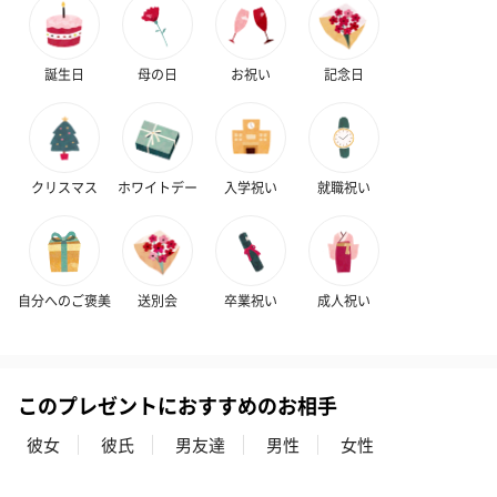
誕生日
母の日
お祝い
記念日
花束ハンドタオル（ピ
花束ハンドタオル（ブ
花束ハンドタ
ンク）（1,760円）
ルー）（1,760円）
ワイト）（1,7
クリスマス
ホワイトデー
入学祝い
就職祝い
キャンドル・お香
自分へのご褒美
送別会
卒業祝い
成人祝い
キャンドル・お香を同梱してお届けいたします。
このプレゼントにおすすめのお相手
彼女
彼氏
男友達
男性
女性