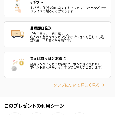
eギフト
リラックスグッズを同梱してお届けします。
お相手の住所を知らなくてもプレゼントをsnsなどでサ
プライズで贈ることができます。
最短即日発送
「今日買って、明日届く」。
名入れや豊富なラッピングやオプションを施しても最
短で翌日にお届けが可能です。
かき氷入浴剤4点セット
かき氷入浴剤4点セット
バスフラワー
買えば買うほどお得に
（ブルー）（748円）
（イエロー）（748円）
【Thank you】
円）
会員ランクに応じてお得なクーポンが受け取れたり、
ポイント還元率がアップするなど特典がございます。
タンプについて詳しく見る
ハンドタオル・ハンカチ
ハンドタオル・ハンカチを同梱してお届けいたします。ギフトへ
の＋αにおすすめです。
このプレゼントの利用シーン