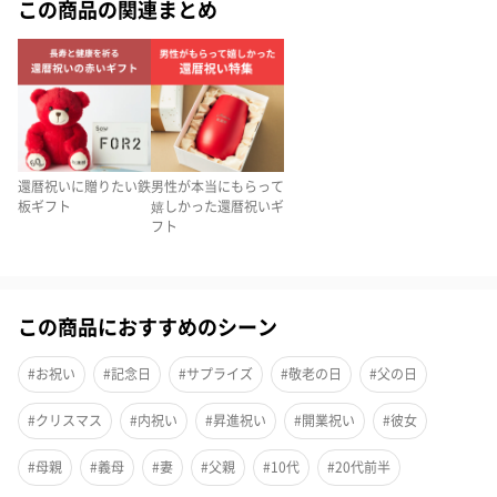
この商品の関連まとめ
還暦祝いに贈りたい鉄
男性が本当にもらって
板ギフト
嬉しかった還暦祝いギ
フト
この商品におすすめのシーン
#お祝い
#記念日
#サプライズ
#敬老の日
#父の日
#クリスマス
#内祝い
#昇進祝い
#開業祝い
#彼女
誕生日や大切な人へのプレゼント、毎回悩む人たくさんいると思
#母親
#義母
#妻
#父親
#10代
#20代前半
います！