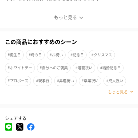
もっと見る
女性らしさを倍増させる♡「淡水パールチャーム」
この商品におすすめのシーン
たくさんの煌びやかなパールをつなぎ合わせた《淡水パールチャ
#誕生日
#母の日
#お祝い
#記念日
#クリスマス
ーム》。小さなパールをたっぷりと巻き、エレガントさとキュー
トさを兼ね備えたデザインです◎トップに向けボリュームをプラ
#ホワイトデー
#自分へのご褒美
#退職祝い
#結婚記念日
スし存在感があり、フェミニンでラフな雰囲気に！
#プロポーズ
#親孝行
#昇進祝い
#卒業祝い
#成人祝い
#彼女
#女性
#妻
#母親
#祖母
#上司女性
万能ジュエリー《パール》
#同僚女性
#女子大学生
#妹
#姉
#娘
#姪
ふだん使いからフォーマルまで、ひとつは持っていたい万能ジュ
エリー《パール》。
シェアする
#部下女性
#義母
#親戚女性
#20代前半
#30代
#40代
6月の誕生石であるパールには月の力が宿るとされ、"美と健康の
秘薬"としても知られています。通年を通してお使い頂けるジュエ