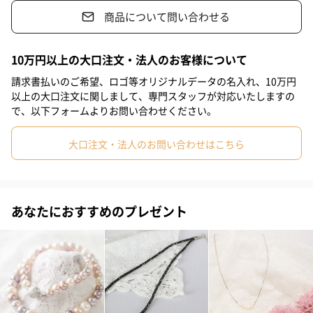
リーですので、贈り物にもおすすめです♡
商品について問い合わせる
10万円以上の大口注文・法人のお客様について
大切な方への贈り物に♡美しい「海の宝石」を
請求書払いのご希望、ロゴ等オリジナルデータの名入れ、10万円
以上の大口注文に関しまして、専門スタッフが対応いたしますの
で、以下フォームよりお問い合わせください。
女性なら誰もがあこがれるパールは、身につけるだけで女性らし
さがupできます。ぜひ美しい「パールチャーム」を大切な方への
大口注文・法人のお問い合わせはこちら
贈り物にいかがですか？喜ばれること間違えなしです。
※淡水パールは購入時期により画像と若干色や形が違う場合やエ
あなたにおすすめのプレゼント
クボ（少しのキズ）がある可能性がございます。それに伴いまし
て、パールに合わせたバチカン（留具）に変更する場合がありま
す。あらかじめご了承くださいませ。