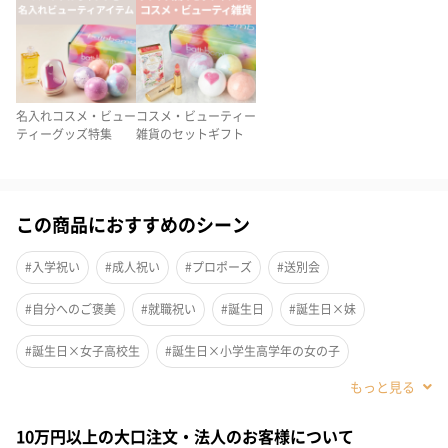
す。
今回のギフトにしかない充実したセット内容
名入れコスメ・ビュー
コスメ・ビューティー
・タンプで一番人気を誇るkailijumeiの名入れ可能リップ
ティーグッズ特集
雑貨のセットギフト
・その高い効能で世界中のセレブにも愛されているCLAYDの入浴
剤
・大人気韓国コスメブランドHuxleyのボディオイル
この商品におすすめのシーン
がセットとなった商品です。
#入学祝い
#成人祝い
#プロポーズ
#送別会
人気ギフトのみを選りすぐりました。
#自分へのご褒美
#就職祝い
#誕生日
#誕生日×妹
#誕生日×女子高校生
#誕生日×小学生高学年の女の子
必ずついてくるダンボールラッピングでお届け
#誕生日×親戚女性
#誕生日×取引先女性
#誕生日×義母
通常は選択式のダンボールラッピングが必ずついてくるセット商
品です。
10万円以上の大口注文・法人のお客様について
#誕生日×部下女性
#誕生日×姪
#誕生日×娘
#誕生日×姉