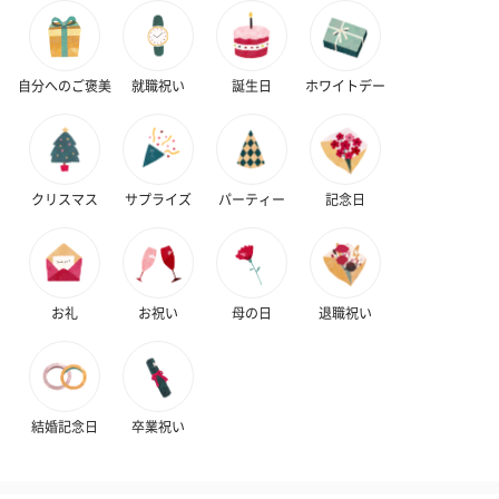
メッセージカード（通常・写真・グリーティング）
誕生日や結婚祝い・出産祝いなど、様々なシーンのメッセージカ
自分へのご褒美
就職祝い
誕生日
ホワイトデー
ードを同梱します。
メッセージカードや封筒のデザインは一部変更する場合がありま
す。
クリスマス
サプライズ
パーティー
記念日
お礼
お祝い
母の日
退職祝い
写真付きメッセージカ
写真付きメッセージカ
【誕生日】Hap
ード（680円）
ード（Thank you）ピ
Birthday ホ
ンク（680円）
刷なし）（11
結婚記念日
卒業祝い