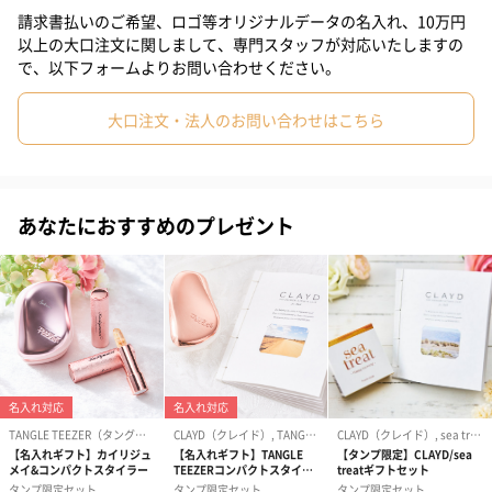
華やかなラッピングで、開けた瞬間の感動もお届けできます。
請求書払いのご希望、ロゴ等オリジナルデータの名入れ、10万円
#誕生日×彼女
#誕生日×女子大学生
#誕生日×同僚女性
以上の大口注文に関しまして、専門スタッフが対応いたしますの
※ ダンボール装飾で使用する配送用ダンボールのデザインと紙パ
で、以下フォームよりお問い合わせください。
#誕生日×上司女性
#誕生日×母親
#誕生日×妻
ッキンの色は、画像と異なる場合がございます。
大口注文・法人のお問い合わせはこちら
#誕生日×女性
#誕生日×女友達
#ホワイトデー
#クリスマス
#サプライズ
#パーティー
#記念日
#お礼
#お祝い
気分を上げてくれる世界に一つだけのリップ！
#母の日
#退職祝い
#結婚記念日
#卒業祝い
#妹
あなたにおすすめのプレゼント
「kailijumei（カイリジュメイ）」のアイテムの特徴は、
#女子高校生
#小学生高学年の女の子
#親戚女性
#取引先女性
なんと言っても、見ているだけで “うっとり” する可愛い見た目。
本物のドライフラワーと金箔を中に閉じ込めたデザインは、
#義母
#部下女性
#姪
#娘
#姉
#彼女
#女子大学生
まさに “あなただけのたった一つ”
のフラワーリップです。
#同僚女性
#上司女性
#母親
#妻
#女性
#女友達
#男友達
#20代前半
#10代
#20代後半
#30代
#40代
もちろん、見た目だけでなくコスメとしても優秀です。
一見すると普通のクリアリップのように思えますが、
実際に唇に塗ると自分の体温やpHによって色が変化。
仕上がりは、どんな方でも使いやすい色づきで口紅のベースとし