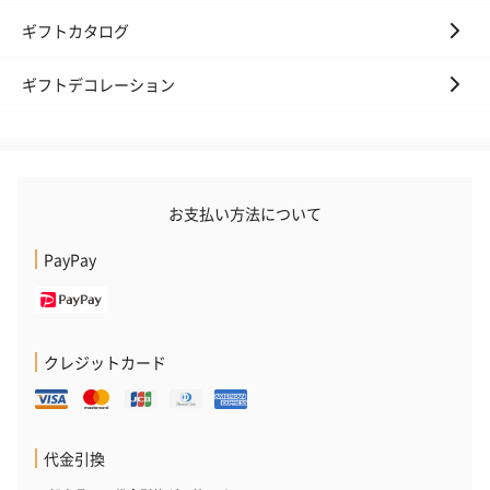
ギフトカタログ
ギフトデコレーション
プリザーブドフラワー
プリザーブドフラワー
アミュレット 
ブーケ（ピンク）
ブーケ（ブルー）
ク）（1,500円
（2,580円）
（2,580円）
お支払い方法について
PayPay
ぬいぐるみ
愛らしいぬいぐるみを同梱してお届けします。
誕生日・記念日・出産祝いなどのシーンにおすすめです。
クレジットカード
代金引換