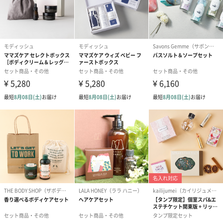
さらっとした仕上がりで、しっかりと保湿するボディ用の美容オ
イル。
ハクスリー特有の上質でボタニカルな香りを心地よく感じなが
ら、
サボテンシードオイルが肌に素早く浸透。
アウトバス時に塗れたままの肌につけることで、
水分の蒸発を防ぎ、しっとりとした滑らかな肌に導きます。
サボテンエキス・サボテンシードオイル配合
さらっとしたテクスチャーながら、しっかりと保湿してくれるサ
ボテンエキスとサボテンシードオイル（※）をメイン成分に含み
ます。
その他、ローズヒップオイル、ヒマワリ種子油、グリーンティー
シードオイル、スイートアーモンドオイルなどを含みます。