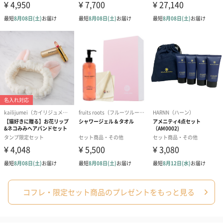
※サボテンシードオイルとは
○ 日較差50度の過酷な環境で育つ生命力
○ 1リットルのウチワサボテン種子オイルを採るために、36時間
手作業で取り出すのに100万個の種を必要とするほど、希少価値が
高いオイル
○ モロッコ王室も愛用する伝統の美容法
○ 植物が過酷な環境で自身を守るために作り出しているファイト
ケミカル（Phyto chemical）含有
○ 最大95％の水分を蓄えることができる抜群の保水力
○ 61％のリノール酸が含まれており、アルガンオイルよりも高い
保湿力と肌にスーッとなじむ軽いテクスチャーのオイル
○ オリーブオイルよりも 400倍以上高いビタミンE（トコフェロ
ール）を含んでおり、肌にハリ、ツヤを与えるエイジングケア効
果
○ 安全な「エコサート」認証のオーガニック成分
コフレ・限定セット商品のプレゼントをもっと見る