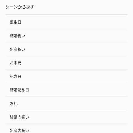
シーンから探す
誕生日
スキンケアグッズ
スキンケアグッズを同梱してお届けします。
結婚祝い
出産祝い
お中元
記念日
ハンドクリーム3本セッ
シャワージェル＆ハン
シャワージェ
結婚記念日
ト【ありがとう】
ドクリーム（ピンクグ
ドクリーム（
（1,100円）
レープフルーツ）
ッシュローズ）（
お礼
（2,145円）
円）
結婚内祝い
出産内祝い
リラックスグッズ