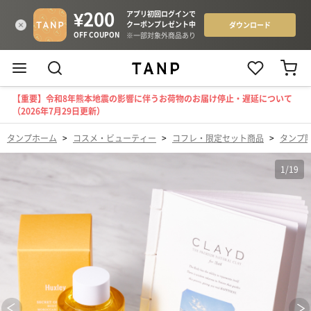
【重要】令和8年熊本地震の影響に伴うお荷物のお届け停止・遅延について
（2026年7月29日更新）
タンプホーム
>
コスメ・ビューティー
>
コフレ・限定セット商品
>
タンプ
1
/
19