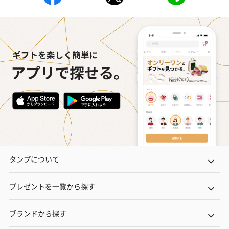
BIRTHDAY TO YOU）
（660円）
円）
（660円）
スイーツ
スイーツを同梱してお届けいたします。ギフトへの＋αにおすすめ
です。
タンプについて
プレゼントを一覧から探す
ゼリーバウム カット
麦わらパンダバウム
3層デザート 
ブランドから探す
（レモン＆紅茶）（432
（バナナ味）（540円）
ェ〜国産フル
円）
り〜 3号（86