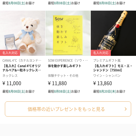
インジカ茎エキス,カプリル酸グリセリル,カプリリルグ
リコール,エチルヘキシルグリセリン,テトラ（ジ－ｔ－
ブチルヒドロキシヒドロケイヒ酸）ペンタエリスリチ
ル,ベンゾトリアゾリルドデシルｐ－クレゾール,リノー
ル酸トコフェロール,１，２－ヘキサンジオール,ビサボ
ロール
内容量
kailijumeiリップティント：
3.8g
CLAYD WEEKBOOK：
30g×7袋
Huxleyボディオイル;モロッカンガーデナー：
300g
原産国
kailijumeiリップティント：
中国
CLAYD WEEKBOOK：
アメリカ
価格帯の近いプレゼントをもっと見る
Huxleyボディオイル;モロッカンガーデナー：
韓国
サイズ
（本体）径2.3cm×高さ7.6cm