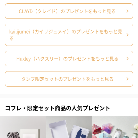
１. 蓋付のガラス（またはホーロー）容器・CLAYD・水・木製スプ
CLAYD（クレイド）のプレゼントをもっと見る
ーン・キッチンスケールを用意します。
kailijumei（カイリジュメイ）のプレゼントをもっと見
２. 量（CLAYD１袋・水60g）をはかる。
る
３. 容器に入れ簡単に混ぜる。くるくる５回まわす程度。（完全に
混ざらず、ダマのある状態でＯＫ）
Huxley（ハクスリー）のプレゼントをもっと見る
４. 冷蔵庫で48時間放置！ ←ここがポイント
タンプ限定セットのプレゼントをもっと見る
５. クレームブリュレ状になったら完成！
冷蔵庫で保管し、３週間以内に使い切ってください。
コフレ・限定セット商品の人気プレゼント
Huxley ボディオイル モロッカンガーデナー