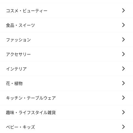
も1日遅くなります。
コスメ・ビューティー
食品・スイーツ
ファッション
アクセサリー
シーズンブーケ（ひま
ブーケ（ホワイトグリ
ブーケ（ピン
インテリア
わり）（1,880円）
ーン）（1,650円）
（1,650円）
花・植物
ドライフラワー・プリザーブドフラワー
キッチン・テーブルウェア
自然のお花で作ったドライフラワー・プリザーブドフラワーを同
梱します。
趣味・ライフスタイル雑貨
一部花材が写真と異なる場合がございます。予めご了承くださ
い。パッケージに入れてお届けします。
ベビー・キッズ