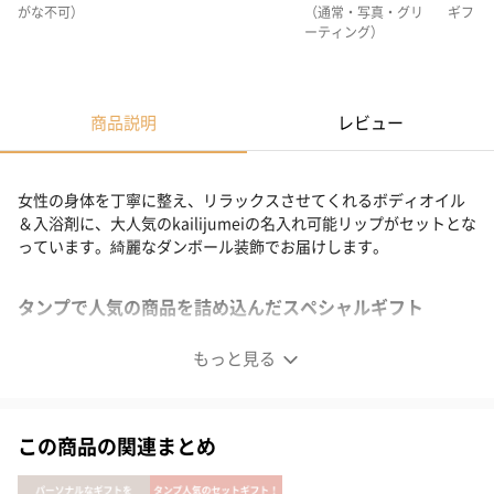
がな不可）
（通常・写真・グリ
ギフト
ーティング）
商品説明
レビュー
女性の身体を丁寧に整え、リラックスさせてくれるボディオイル
＆入浴剤に、大人気のkailijumeiの名入れ可能リップがセットとな
っています。綺麗なダンボール装飾でお届けします。
タンプで人気の商品を詰め込んだスペシャルギフト
もっと見る
華やかで持ってるだけで気分が上がるkailijumeiのリップと、バス
タイムで癒しのひとときを贈れるCRAYDの入浴剤、Huxleyのボデ
ィオイルがセットになって登場しました。
この商品の関連まとめ
※配送用ダンボールのデザインは、画像と異なる場合がございま