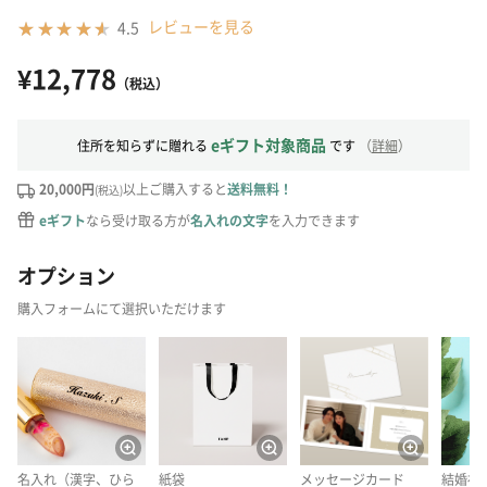
レビューを見る
4.5
¥12,778
（税込）
eギフト対象商品
住所を知らずに贈れる
です
（
詳細
）
20,000円
以上ご購入すると
送料無料！
(税込)
eギフト
なら受け取る方が
名入れの文字
を入力できます
オプション
購入フォームにて選択いただけます
名入れ（漢字、ひら
紙袋
メッセージカード
結婚祝