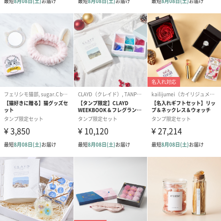
１. クレイ1袋入れてご入浴ください。
ダマにならないよう、粉雪を降らせるようにさらさら入れるのが
ポイント！
２. 入浴後は体や頭髪等に残ったCLAYDをシャワーでよく流してく
ださい。
３. 使用後はすぐに排水してください。底に残ったクレイはすぐに
強めのシャワーで流すと簡単に流れ、浴槽の汚れをクレイが吸着
するので浴槽がピカピカになります。
※排管テストに合格しておりますので安心して流すことができま
す。
※クレイが重金属等を吸着すると、クレイの色が黒っぽく変化し
ます。入浴後、チェックしてみてください。
※クレイの粒子が非常に細かく、髪に残りやすくクシ通りが悪く