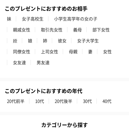
結婚祝いちょい足しギフト
このプレゼントにおすすめのお相手
結婚祝いギフトへの＋αにおすすめです。新生活を彩るギフトオプ
ションをご用意いたしました。
妹
女子高校生
小学生高学年の女の子
商品と同梱してお届けいたします。
親戚女性
取引先女性
義母
部下女性
姪
娘
姉
彼女
女子大学生
同僚女性
上司女性
母親
妻
女性
女友達
男友達
ブライダルロリポップ
ブライダルロリポップ
夫婦箸と箸置
ドレス（いちご味)
タキシード（コーラ味)
（2,420円）
このプレゼントにおすすめの年代
（1,122円）
（1,122円）
20代前半
10代
20代後半
30代
40代
生花
生花のブーケを同梱します。
カテゴリーから探す
※9-15時にご注文いただく場合、最短のお届け可能日が通常より