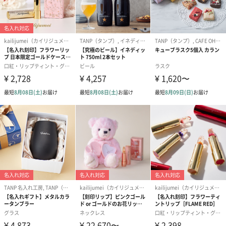
ザイン。
どのページにも違う写真が入っているのが特徴です。
機能性だけでなく、
パッケージデザインにもこだわっているので特別なギフトにおす
すめです。
お肌に気を使っている方なら、絶対に喜ばれるアイテム！
What is CLAYD?
アメリカ西海岸の砂漠地帯の地下から採れる非常に高品質なクレ
イです。
太古に降り積もった火山灰が数億年の間、
深い地中で化学変化して出来たため”天然ミネラルが豊富”！！