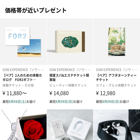
韓国発【Huxley】
価格帯が近いプレゼント
保湿と抗酸化作用に優れたウチワサボテンの種子オイル、「サボ
テンシードオイル」を主成分に、シンプルなスキンケアソリュー
ションを提供する韓国発のスキンケアブランドです。
ハクスリーの商品すべてに共通する香りは、豊かな緑を湛えた異
国情緒あふれるモロッカンガーデンからインスピレーションを得
た、上質でボタニカルなオリジナルの香り（シグネチャーセン
ト）です。
肌からほんのりと心地よい香りが続き、気分も上がること間違い
なし◎
また、インテリアを邪魔しない、スタイリッシュなパッケージが
特徴。
ミニマルでシンプルなパッケージなので飽きが来ず、ギフトにも
ぴったりです。