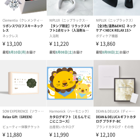
ガラス容器にプラスチックのスクリュー蓋で、しっかりと保存で
き、オイルの酸化を防ぎます。
商品詳細情報
原材料
kailijumeiリップティント：
パルミチン酸エチルヘキシル、ポリイソブテン、リン
ゴ酸ジイソステアリル、イソステアリン酸、ジブチル
ラウロイルグルタミド、ジブチルエチルヘキサノイル
グルタミド、オリーブ果実油、ブドウ種子油、ホホバ
種子油、トコフェロール、メチルパラベン、ラベンダ
ー油、金、香料｢+/-｣、赤231、紫201、赤225、赤
223、緑202
CLAYD WEEKBOOK：
モンモリロナイト
Huxleyボディオイル;モロッカンガーデナー：
アーモンド油,パルミチン酸イソプロピル,ミリスチン酸
イソプロピル,アジピン酸ジイソプロピル,香料,トリ
（カプリル酸／カプリン酸）グリセリル,水,オプンチア
フィクスインジカ種子油,チャ種子油,ヒマワリ種子油,
メドウフォーム油,ローズヒップ油,オプンチアフィクス