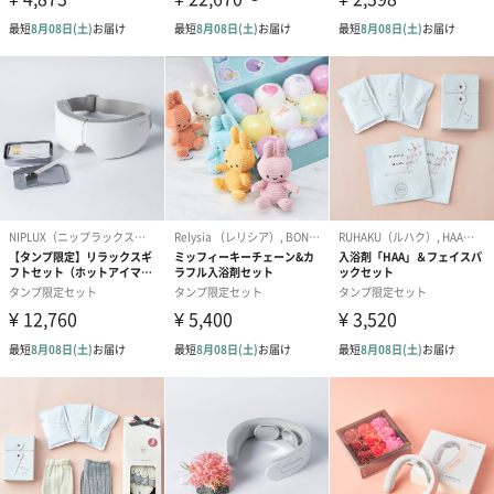
アメリカ本国では、ミネラルサプリメントとしても販売されてい
るほど、
人体に安全なものです。
CLAYDの特徴は、
『不用物の吸着力、皮膚細胞の修復力、保温力、マイナス帯電が
パワフル』な事です。
粒子が非常に細かく、また浸透圧作用をもつため、
皮膚の表面だけでなく毛穴の奥の汚れを吸着して引き出すことが
でき、
シャワーなどで簡単に洗い流せます。
多孔質で強力な吸着力がある上、マイナスに帯電しているため、
プラスに帯電した老廃物や重金属、体の匂いなどをしっかりと吸
着してくれます。