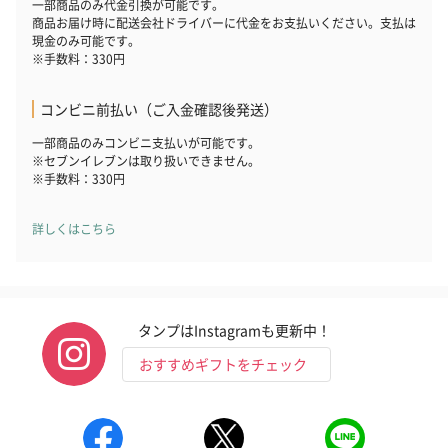
一部商品のみ代金引換が可能です。
商品お届け時に配送会社ドライバーに代金をお支払いください。支払は
現金のみ可能です。
※手数料：330円
フラワーテディベア
テディベア（バニラ）
テディベア（
（2,390円）
（1,760円）
ル）（1,760円
コンビニ前払い（ご入金確認後発送）
一部商品のみコンビニ支払いが可能です。
※セブンイレブンは取り扱いできません。
※手数料：330円
紅茶・コーヒー・スイーツ
紅茶・コーヒー・スイーツを同梱してお届けいたします。ギフト
詳しくはこちら
への＋αにおすすめです。
タンプはInstagramも更新中！
おすすめギフトをチェック
アールグレイ（HAPPY
アールグレイティー
フルーツティー