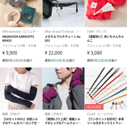
重さ
約70g
ポケット
外側1箇所 内側1箇所 カルビナ付
カラー
・ペコルー.サンリオ ハローキティ
・ペコルー.サンリオ マイメロディ
・ペコルー.サンリオ シナモロール
原産国
中国
使用上の注意
・本品には故意に無理な力をかけないでください。破
損の原因となる場合があります。
・金属製のパーツを使用しています。雨や汗などで濡
れた場合には、乾いた布で拭き取ってください。
・商品の色は、コンピュータディスプレイの性質上、
実際の色とは多少異なります。
・変形、変質の恐れがありますので、火気や暖房器具
に近づけないでください。
・気温の上昇する室内や車内等に長時間放置されます
と移染する恐れがございますのでご注意ください。
商品オプション情報