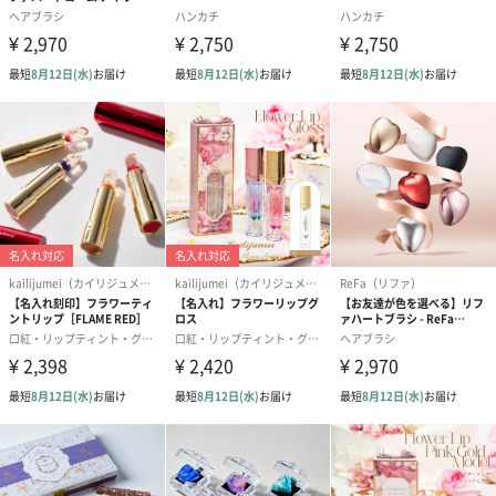
スキンケアグッズ
スキンケアグッズを同梱してお届けします。
ハンドクリーム3本セッ
シャワージェル＆ハン
シャワージェ
ト【ありがとう】
ドクリーム（ピンクグ
ドクリーム（
（1,100円）
レープフルーツ）
ッシュローズ）（
（2,145円）
円）
リラックスグッズ
リラックスグッズを同梱してお届けします。