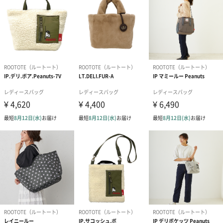
好きなものを入れよう！
閉じるためのスナップボタンは目、ポケットの入り口はあんぐり
と開けたお口のよう。
出し入れすることの多いボトルやスマホの収納におすすめ！
アイデア次第で楽しみ方は無限大。
カバンにつけて、使い方はあなた次第！
いつものカバンやリュックにつけるだけで、必要な時にポーチと
して使える、
【ROOTOTE】(ルートート)の「PecoRoo」（ペコルー）シリーズ