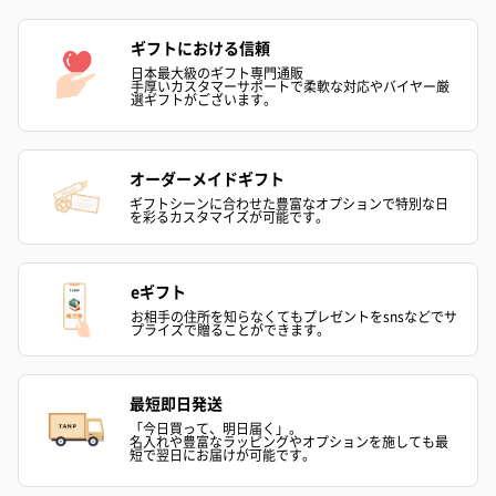
ギフトにおける信頼
日本最大級のギフト専門通販
手厚いカスタマーサポートで柔軟な対応やバイヤー厳
選ギフトがございます。
花束ハンドタオル（ピ
花束ハンドタオル（ブ
花束ハンドタ
ンク）（1,760円）
ルー）（1,760円）
ワイト）（1,7
オーダーメイドギフト
ギフトシーンに合わせた豊富なオプションで特別な日
を彩るカスタマイズが可能です。
キャンドル・お香
キャンドル・お香を同梱してお届けいたします。
eギフト
お相手の住所を知らなくてもプレゼントをsnsなどでサ
プライズで贈ることができます。
最短即日発送
「今日買って、明日届く」。
名入れや豊富なラッピングやオプションを施しても最
短で翌日にお届けが可能です。