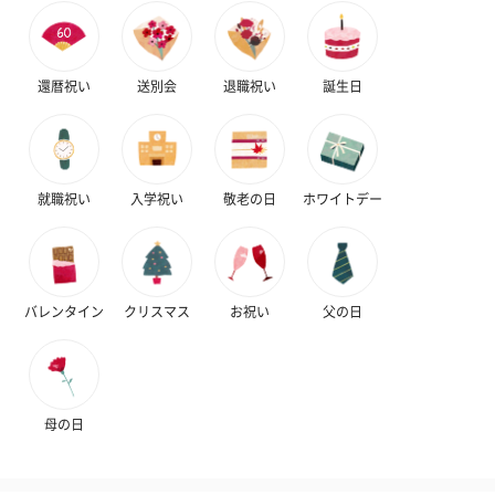
おつまみ・その他
還暦祝い
送別会
退職祝い
誕生日
お酒にぴったりのおつまみ・サプリを同梱してお届けいたしま
す。
就職祝い
入学祝い
敬老の日
ホワイトデー
バレンタイン
クリスマス
お祝い
父の日
いぶりがっことチーズ
ごろっとうまみ チーズ
しょっつるナッ
のオイル漬（981円）
のオイル漬（塩麹&レモ
円）
ン）（981円）
母の日