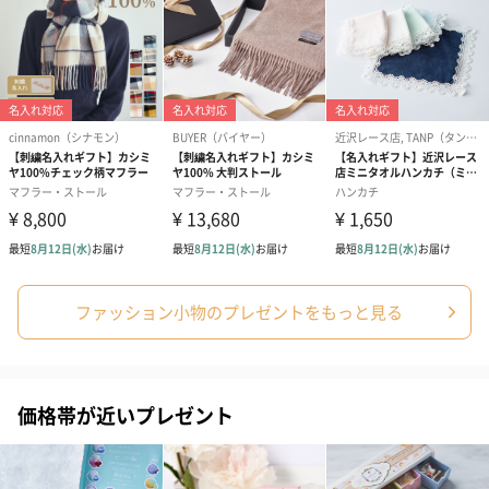
フラワーテディベア
テディベア（バニラ）
テディベア（
（2,390円）
（1,760円）
ル）（1,760円
紅茶・コーヒー・スイーツ
紅茶・コーヒー・スイーツを同梱してお届けいたします。ギフト
への＋αにおすすめです。
ファッション小物のプレゼントをもっと見る
価格帯が近いプレゼント
アールグレイ（HAPPY
アールグレイティー
フルーツティー
BIRTHDAY TO YOU）
（660円）
円）
（660円）