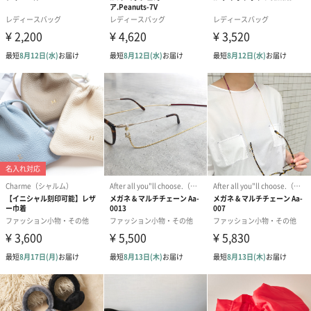
は
大人の方だけでなく、お子さまへのプレゼントにもおすすめで
す。
ペットボトルホルダーや、スマホケースとして。
使い方はあなた次第！
ちょっとしたプレゼントにいかがでしょうか？
商品詳細情報
素材
ネオプレン、ドットボタン
本体サイズ
105mm・60mm・205mm
（幅・奥行
持ち手：150mm
き・高さ）
外装の形状
ビニール袋