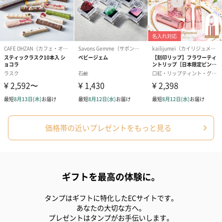
かき氷入浴剤4点セット
かき氷入浴剤4点セット
バスフラワー
（ブルー）（748円）
（イエロー）（748円）
【Thank you】
円）
価格帯の近いプレゼントをもっと見る
ハンドタオル・ハンカチ
ハンドタオル・ハンカチを同梱してお届けいたします。ギフトへ
ギフトを最高の体験に。
の＋αにおすすめです。
タンプはギフトに特化したECサイトです。
あなたの大切な方へ。
プレゼントはタンプがお手伝いします。