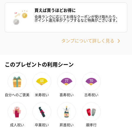
フラッグカプセル：イ
フラッグカプセル：イ
ショートイン
ンセンススティック
ンセンススティック
（GRAPE AND
買えば買うほどお得に
（END）（880円）
（St.OSMANTHUS）
（880円）
会員ランクに応じてお得なクーポンが受け取れたり、
ポイント還元率がアップするなど特典がございます。
（880円）
タンプについて詳しく見る
お酒
お酒を同梱してお届けいたします。
※20歳未満の方への酒類の販売はいたしません。
このプレゼントの利用シーン
自分へのご褒美
米寿祝い
喜寿祝い
古希祝い
プレミアムビール イネ
実楽山田錦 特別純米
ジョニ－ウォ
ディット（712円）
酒（655円）
ブラック１２年（
成人祝い
卒業祝い
昇進祝い
親孝行
円）