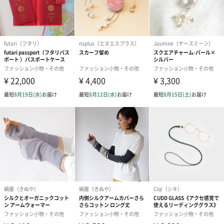
メッセージカードや封筒のデザインは一部変更する場合がありま
す。
写真付きメッセージカ
写真付きメッセージカ
【誕生日】Hap
ード（680円）
ード（Thank you）ピ
Birthday ホ
ンク（680円）
刷なし）（11
生花
生花のブーケを同梱します。
※9-15時にご注文いただく場合、最短のお届け可能日が通常より
も1日遅くなります。