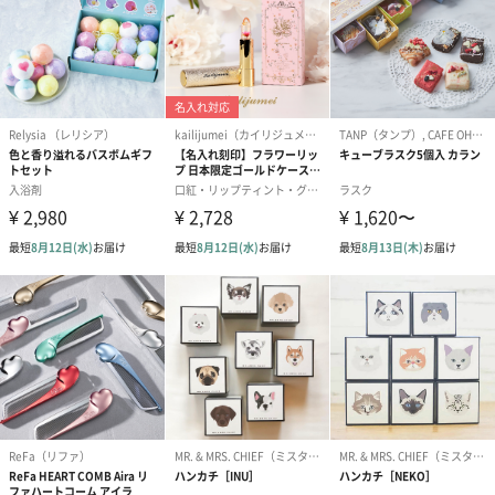
スイーツ
スイーツを同梱してお届けいたします。ギフトへの＋αにおすすめ
です。
ゼリーバウム カット
麦わらパンダバウム
3層デザート 
（レモン＆紅茶）（432
（バナナ味）（540円）
ェ〜国産フル
円）
り〜 3号（86