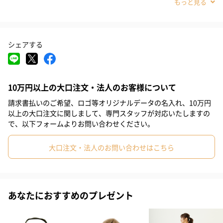
選べる3種類のサンリオキャラクター！
#敬老の日
#ホワイトデー
#バレンタイン
#クリスマス
「ハローキティ」
#お祝い
#父の日
#母の日
#女友達
#女性
#妻
シェアする
#母親
#祖母
#息子
#娘
#姪
#甥
#義母
#10代
「 マイメロディ」
#20代前半
#20代後半
#4歳
#5歳
#6-9歳
10万円以上の大口注文・法人のお客様について
請求書払いのご希望、ロゴ等オリジナルデータの名入れ、10万円
「シナモロール」
以上の大口注文に関しまして、専門スタッフが対応いたしますの
で、以下フォームよりお問い合わせください。
大口注文・法人のお問い合わせはこちら
持ち方も取り付けも“自由自在”
ループベルトやカラビナが付いているので、トートバッグやリュ
ック、
あなたにおすすめのプレゼント
ショルダーバッグはもちろん、パンツのベルトループや首提げな
ど、
好きなところに装着して使用できます。