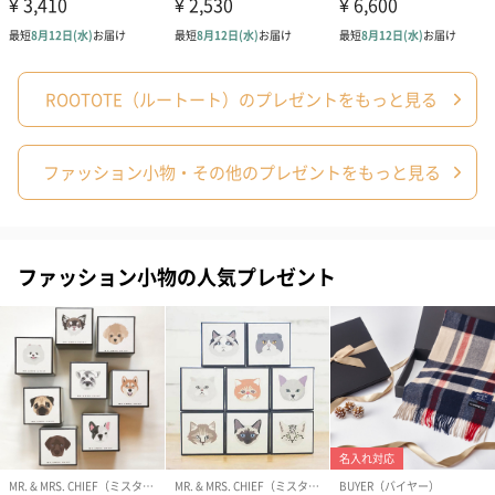
ROOTOTE（ルートート）のプレゼントをもっと見る
ファッション小物・その他のプレゼントをもっと見る
シーズンブーケ（ひま
ブーケ（ホワイトグリ
ブーケ（ピン
わり）（1,880円）
ーン）（1,650円）
（1,650円）
ファッション小物の人気プレゼント
ドライフラワー・プリザーブドフラワー
自然のお花で作ったドライフラワー・プリザーブドフラワーを同
梱します。
一部花材が写真と異なる場合がございます。予めご了承くださ
い。パッケージに入れてお届けします。