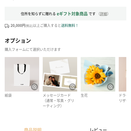
eギフト対象商品
住所を知らずに贈れる
です
（
詳細
）
20,000円
以上ご購入すると
送料無料！
(税込)
オプション
購入フォームにて選択いただけます
紙袋
メッセージカード
生花
ドライ
（通常・写真・グリ
リザー
ーティング）
商品説明
レビュー