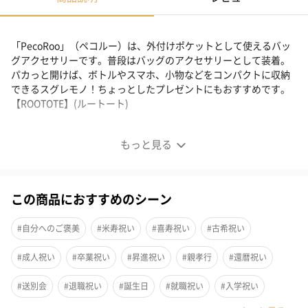
「PecoRoo」（ペコルー）は、外付けポケットとして使えるバッ
グアクセサリーです。普段はバッグのアクセサリーとして装着。
パカっと開けば、ボトルやスマホ、小物などをコンパクトに収納
できるスグレモノ！ちょっとしたプレゼントにもおすすめです。
【ROOTOTE】(ルートート)
サンリオの仲間たちが「PecoRoo」（ペコルー）になり
もっと見る
ました。
この商品におすすめのシーン
普段はバッグのアクセサリーとして装着。
パカっと開けば、ボトルやスマホ、小物などをコンパクトに収納
#自分へのご褒美
#米寿祝い
#喜寿祝い
#古希祝い
できるスグレモノ！
外付けポケットとして使えるバッグアクセサリーです。
#成人祝い
#卒業祝い
#昇進祝い
#親孝行
#還暦祝い
#送別会
#退職祝い
#誕生日
#就職祝い
#入学祝い