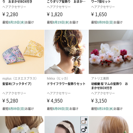
「より使いやすいのは、どんな形だろう？」
使う方の気持ちに寄り添って、日々研究を重ねています。
ギフトとしても大人気の「KANZASHI」シリーズです。
商品詳細情報
サイズ
約50×135mm
材質
ステンレス
商品オプション情報
ラッピング