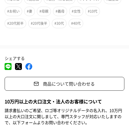
#お祝い
#妻
#母親
#義母
#女性
#10代
#20代前半
#20代後半
#30代
#40代
シェアする
商品について問い合わせる
繊細なデザインと宝石のような輝き。シンプルなデザインだから
10万円以上の大口注文・法人のお客様について
こそ際立つ装飾は、「着物や浴衣」だけではなく「普段の洋服」
にも合うのがポイント◎
請求書払いのご希望、ロゴ等オリジナルデータの名入れ、10万円
以上の大口注文に関しまして、専門スタッフが対応いたしますの
で、以下フォームよりお問い合わせください。
まとめ髪が、キレイにまとまらない方のお悩みを参考にヘアスタ