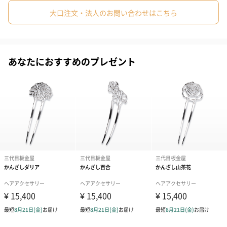
イリストが考案したかんざしは、長く重宝すること間違いなしの
大口注文・法人のお問い合わせはこちら
逸品。
かんざしとヘアゴムがあれば、ヘアピンなしでハーフアップやシ
ニヨンなど、多彩なヘアアレンジが可能。「ラクして、キレイ」
あなたにおすすめのプレゼント
になれるヘアアクセサリーです。
なぜステンレス製なの？
素材は、とても硬く、強いステンレス製。
耐久性が非常に高いので、折れる心配もなく、錆びにくいので、
汚れた際は水でサッと洗ってもOK。
また、ステンレスは金属アレルギーを起こしにくい素材でもあり
ます。
そして重さは約20~30gと、金属を感じさせない驚きの軽さです。