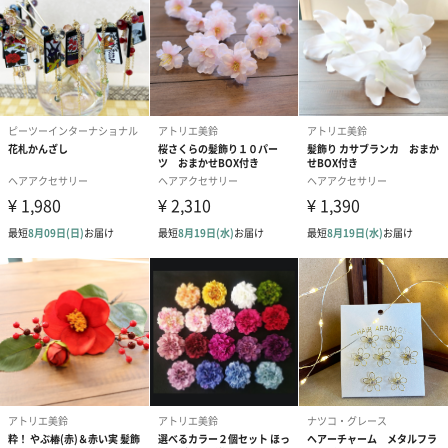
ラッピングバッグ（+110円）
包装紙リボン掛け＆紙袋（+440円）
【三代目板金屋】とは？
【三代目板金屋】は、静岡県の工場直営ブランドです。
金属の魅力と職人の素晴らしい技術を、後世にも広めていきた
い。
そんな思いで、自社オリジナルの、ステンレス製アクセサリーを
お届けしています。
【三代目板金屋】は女性のチームで企画・運営。
「どんなデザインが喜ばれるだろう？」