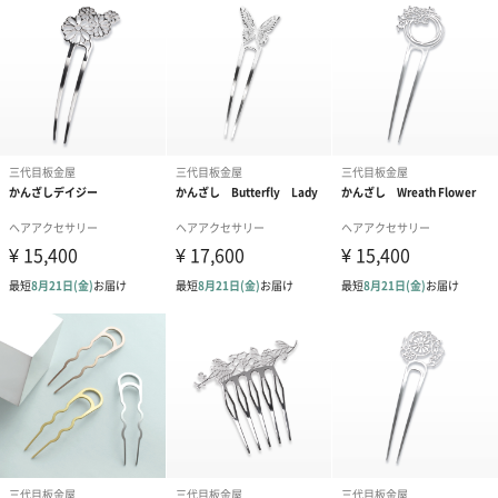
何度でも使いたくなる、高機能な素材を選び抜きました。
「板金職人」がひとつひとつ心を込めて◎
日本の伝統的なかんざしを日本の「板鉄職人」が丹精こめて仕上
げた、繊細なかんざし。
すべてMade in JAPANなので、安心・安全・高品質です。
使いつづけても輝きが変わらず、耐久性が高いのが特徴。ひとつ
ひとつ心を込めて造った「かんざし」は多くの方に愛されていま
す。
「月下美人」KANZASHI