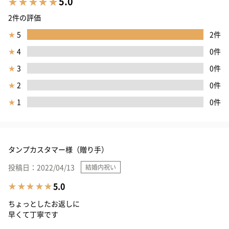
5.0
2件の評価
★
5
2件
★
4
0件
★
3
0件
★
2
0件
★
1
0件