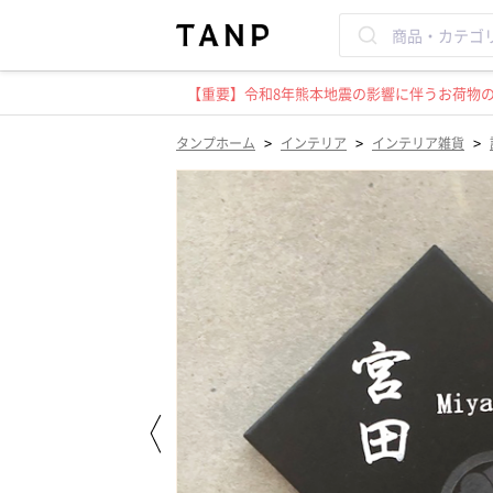
【重要】令和8年熊本地震の影響に伴うお荷物のお
>
>
>
タンプホーム
インテリア
インテリア雑貨