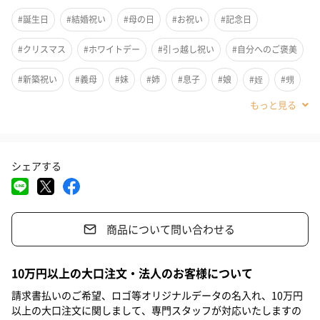
いを解消すると話題のステンレスソープ。
#誕生日
#結婚祝い
#母の日
#お祝い
#記念日
ステンレスと水による化学反応を利用した脱臭専用品です。
ご使用方法は流水で石鹸のようにこすり洗いするだけ。
#クリスマス
#ホワイトデー
#引っ越し祝い
#自分へのご褒美
環境に優しく半永久的にお使いいただけます。
#新築祝い
#義母
#妹
#姉
#息子
#娘
#姪
#甥
#部下男性
#部下女性
#義父
#兄
#取引先男性
特別感あふれる贈り物
#取引先女性
#親戚男性
#親戚女性
#小学生高学年の男の子
シェアする
お名前入りで特別なオリジナルギフトにも喜ばれるお品です。
#小学生高学年の女の子
#男子中学生
#男子高校生
#女子高校生
#祖母
#彼氏
#女友達
#男友達
#男性
商品について問い合わせる
【studio.iroha(スタジオ イロハ）】
#女性
#夫
#妻
#父親
#母親
#彼女
#祖父
#上司女性
#上司男性
#同僚女性
#同僚男性
#男子大学生
【studio.iroha】では「想いを形に」のコンセプトのもと、皆様に
10万円以上の大口注文・法人のお客様について
ワンランク上のライフスタイルと喜びをお届けします。世界に1つ
#女子大学生
#弟
#10代
#20代前半
#20代後半
#30代
請求書払いのご希望、ロゴ等オリジナルデータの名入れ、10万円
だけのお品を大切に製作致します。
以上の大口注文に関しまして、専門スタッフが対応いたしますの
#40代
#50代
#70代
#80代
#90代