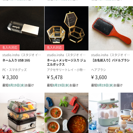
商品パッケー
長さ90mm×幅70mm×高さ30mm
ジサイズ
商品パッケー
58g
ジ総重量
製造国
中国
原材料
ステンレス
金属材質
ステンレス
パッケージ内
説明書
同梱物
商品オプション情報
紙袋