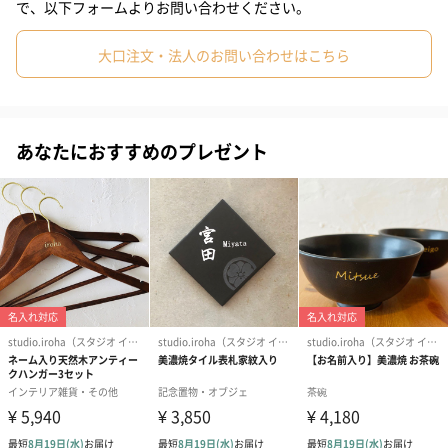
で、以下フォームよりお問い合わせください。
大口注文・法人のお問い合わせはこちら
ご自宅用にも、贈り物にも。
お料理をする方なら一度は悩まれる調理後の手の臭いを解消して
くれるステンレスソープは、1個持っていると大活躍します。
あなたにおすすめのプレゼント
お名前入りで特別感あふれるアイテムですので、ご自宅用にはも
ちろん、贈り物におすすめです。
商品詳細情報
商品本体サイ
長さ65mm×幅15mm×高さ46mm
ズ
商品本体重量
30g
外装
直方体紙箱