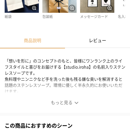
紙袋
包装紙
メッセージカード
名入れ
商品説明
レビュー
「想いを形に」のコンセプトのもと、皆様にワンランク上のライ
フスタイルと喜びをお届けする【studio.iroha】の名前入りステン
レスソープです。
魚料理やニンニクなど手を洗った後も残る嫌な臭いを解消すると
話題のステンレスソープ。環境に優しく半永久的にお使いいただ
けます。
もっと見る
お名前入り 話題のステンレスソープ
この商品におすすめのシーン
魚料理やニンニク、玉ねぎの臭いなど手を洗った後も残る嫌な臭