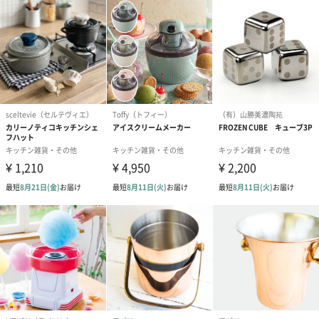
メッセージカード
Happy Birthday（0円）
Merry Chiristmas（0
いつもありがと
円）
円）
名入れ