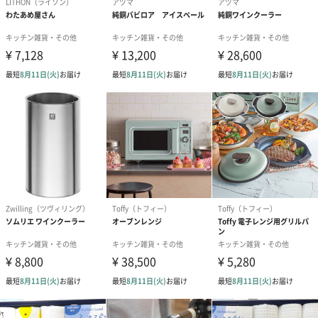
フォント1（0円）
フォント2（0円）
フォント3（0
熨斗
未記入は空白で対応
御祝（275円）
寿（275円）
御出産御祝（2