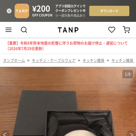
【重要】令和8年熊本地震の影響に伴うお荷物のお届け停止・遅延について
（2026年7月29日更新）
タンプホーム
>
キッチン・テーブルウェア
>
キッチン雑貨
>
キッチン雑貨
1
/
8