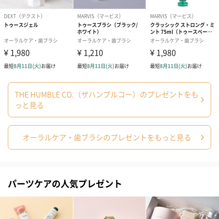
成分/原材料
フロスの素材：ナイロン
幅・奥行き・
50mm・22mm・90mm
高さ
外装の形状
四角い紙箱
重さ/内容量
50m（125回分）
お届け内容・
THE HUMBLE CO.（ザハンブルコー）のプレゼントをも
本品のみ（2個）
セット状態
っと見る
原産国
コロンビア
オーラルケア・歯ブラシのプレゼントをもっと見る
パーツケアの人気プレゼント