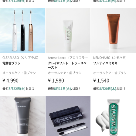
世界中を覆い尽くす勢いのプラスチック製品に、Humble Brush
で、「NO」と掲げましょう！！
贈り物にも、ご自分用にも、、
おしゃれなデザインと環境に優しい品質でつくりあげられた魅力
的なデンタルフロスです。
『ちょっとしたお祝いの贈り物に、、』
『ご自分用としても、、』
するっと歯間に入っていくなめらかな使い心地のデンタルフロス
をぜひ、いかがでしょうか。
商品詳細情報