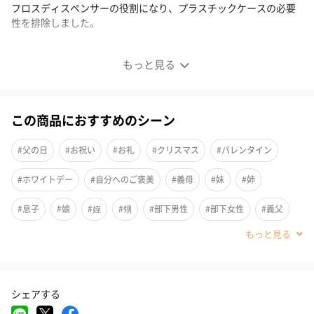
フロスディスペンサーの役割になり、プラスチックケースの必要
性を排除しました。
※パッケージリニューアルに伴い、旧デザインと新デザインが混
もっと見る
在する場合がございます。あらかじめご了承くださいませ。
心地よいすっきり感
この商品におすすめのシーン
■デンタルフロス（同種2個セット）
#父の日
#お祝い
#お礼
#クリスマス
#バレンタイン
毎年7億個ものプラスチック製フロスケースが捨てられていること
#ホワイトデー
#自分へのご褒美
#義母
#妹
#姉
に着目し、今までにない新たな紙製のパッケージを開発しまし
た。
#息子
#娘
#姪
#甥
#部下男性
#部下女性
#義父
#兄
#取引先男性
#取引先女性
#親戚男性
#親戚女性
再利用可能な紙製の外装パッケージを使用し、外装パッケージ自
体がフロスディスペンサーの役割になり、プラスチックケースの
#小学生高学年の男の子
#小学生高学年の女の子
#男子中学生
必要性を排除しました。
シェアする
#男子高校生
#女子高校生
#祖母
#彼氏
#女友達