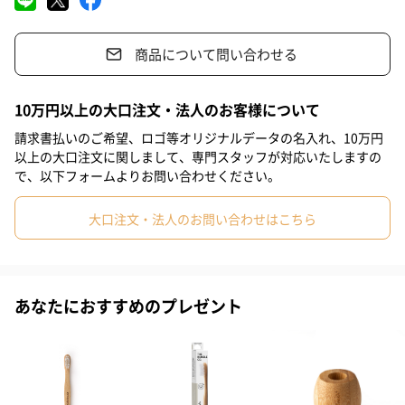
※パッケージリニューアルに伴い、旧デザインと新デザインが混
#男友達
#男性
#女性
#夫
#妻
#父親
#母親
在する場合がございます。あらかじめご了承くださいませ。
商品について問い合わせる
#彼女
#祖父
#上司女性
#上司男性
#同僚女性
#同僚男性
#男子大学生
#女子大学生
#弟
#10代
こだわりの品質とご使用方法
10万円以上の大口注文・法人のお客様について
#20代前半
#20代後半
#30代
#40代
#50代
請求書払いのご希望、ロゴ等オリジナルデータの名入れ、10万円
以上の大口注文に関しまして、専門スタッフが対応いたしますの
フロスには、一般的なワックス付フロスに使用されることの多
で、以下フォームよりお問い合わせください。
い、ゼラチンやPFC（加フッ素化合物）を使用せず、天然のキャ
ンデリラワックスでコーティングしております。
大口注文・法人のお問い合わせはこちら
するっと歯間に入っていくなめらかな使い心地は、フロス初心者
にもおすすめです。
ワックスには、天然のフレーバーに加え、樺の木からとれたキシ
あなたにおすすめのプレゼント
リトールを配合しております。
フロッシング後は心地よいすっきり感が続きます。