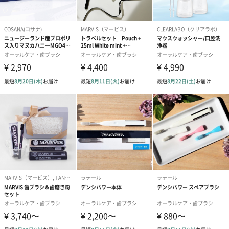
【THE HUMBLE CO.(ザハンブルコー)】
Stop plastics. Be Humble. ~ストップ・プラスチック ビー・ハ
ンブル~
北欧・スウェーデン生まれの【Humble Brush】は、歯科医の指
導・監修のもと製造されています。
現在、製品は数千にもわたるスウェーデン内のお店や歯科医院で
みかけることができます。
毎年、20億本以上も使い捨てられ、埋め立てられるプラスチック
製歯ブラシは、深刻なゴミ問題・環境問題を生み出しています。
私たちはプラスチックは使用せず、竹材を使用した美しくシンプ
ルなデザインで、プラスチック製の歯ブラシに対抗する手段を皆
さまに提供します。