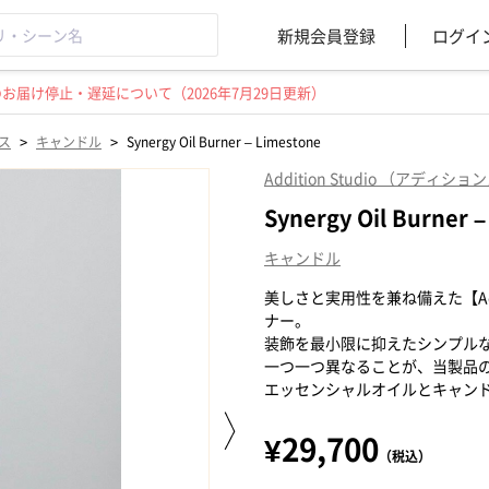
新規会員登録
ログイ
届け停止・遅延について（2026年7月29日更新）
>
>
ス
キャンドル
Synergy Oil Burner – Limestone
Addition Studio （アディシ
Synergy Oil Burner 
キャンドル
美しさと実用性を兼ね備えた【Add
ナー。
装飾を最小限に抑えたシンプル
一つ一つ異なることが、当製品
エッセンシャルオイルとキャン
¥29,700
（税込）