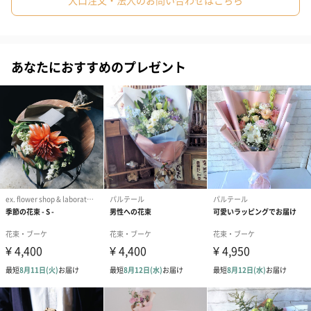
大口注文・法人のお問い合わせはこちら
#姉
#妹
#彼氏
#弟
#同僚男性
#同僚女性
#上司男性
#上司女性
#祖父
#祖母
#母親
#父親
商品詳細情報
あなたにおすすめのプレゼント
#妻
#夫
#女性
#男性
#男友達
#20代前半
原材料/素材
胡蝶蘭
#20代後半
#30代
#40代
#50代
#70代
#80代
幅/長さ/高さ
約350～400mm/300mm/550～600mm
(本体)
#90代
重さ
約1000ｇ
原産国
日本
オプションに
▼メッセージカード（無料）
ついて
30文字まで個別メッセージの印字可能。絵文字や顔文
字不可。
▼文字入れ（有料）
クリスタルを使用した葉への文字入れ。
アルファベットの場合、8文字程度まで可能。漢字は3
～4文字、平仮名・カタカナは6文字程度。