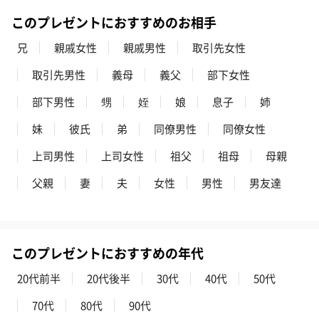
このプレゼントにおすすめのお相手
兄
親戚女性
親戚男性
取引先女性
取引先男性
義母
義父
部下女性
部下男性
甥
姪
娘
息子
姉
妹
彼氏
弟
同僚男性
同僚女性
上司男性
上司女性
祖父
祖母
母親
父親
妻
夫
女性
男性
男友達
このプレゼントにおすすめの年代
20代前半
20代後半
30代
40代
50代
70代
80代
90代