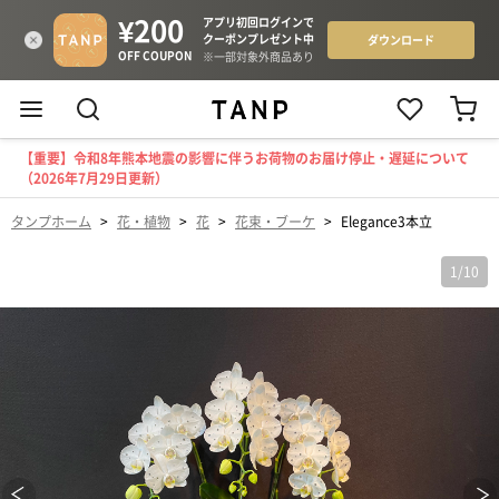
【重要】令和8年熊本地震の影響に伴うお荷物のお届け停止・遅延について
（2026年7月29日更新）
タンプホーム
>
花・植物
>
花
>
花束・ブーケ
>
Elegance3本立
1
/
10