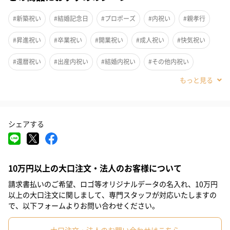
煌めくクリスタルを纏った幸せを運ぶ胡蝶蘭。
#新築祝い
#結婚記念日
#プロポーズ
#内祝い
#親孝行
大切な人へ特別な想いを伝えることができます。
#昇進祝い
#卒業祝い
#開業祝い
#成人祝い
#快気祝い
「幸せが飛んでくる」という花言葉を持つ胡蝶蘭を提携農家のみ
#還暦祝い
#出産内祝い
#結婚内祝い
#その他内祝い
から仕入、
品質の高さにも誇りを持っています。
#法人
#お歳暮
#古希祝い
#喜寿祝い
#米寿祝い
#バレンタイン
#結婚祝い
#母の日
#父の日
#お祝い
シェアする
お好きなメッセージを入れて、フラワーサプライズ
#お礼
#記念日
#パーティー
#サプライズ
#お中元
#誕生日
#ホワイトデー
#敬老の日
#入学祝い
#就職祝い
提携農家のみから仕入れた、品質の高い胡蝶蘭に
10万円以上の大口注文・法人のお客様について
#引っ越し祝い
#自分へのご褒美
#退職祝い
#送別会
#兄
お好きなメッセージをお入れして、お届けいたします。
請求書払いのご希望、ロゴ等オリジナルデータの名入れ、10万円
#親戚女性
#親戚男性
#取引先女性
#取引先男性
#義母
以上の大口注文に関しまして、専門スタッフが対応いたしますの
胡蝶蘭の花言葉は「幸せが飛んでくる」。
で、以下フォームよりお問い合わせください。
受け取った方が、happyな気持ちになれる、フラワーサプライズ
#義父
#部下女性
#部下男性
#甥
#姪
#娘
#息子