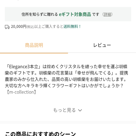
eギフト対象商品
住所を知らずに贈れる
です
（
詳細
）
20,000円
以上ご購入すると
送料無料！
(税込)
商品説明
レビュー
「Elegance3本立」は煌めくクリスタルを纏った幸せを運ぶ胡蝶
蘭のギフトです。胡蝶蘭の花言葉は「幸せが飛んでくる」。提携
農家のみから仕入れた、品質の高い胡蝶蘭をお届けいたします。
大切な方へキラキラ輝くフラワーギフトはいかがでしょうか？
【m-collection】
他と差をつけたい方へオススメのギフト
もっと見る
幸せを運ぶ高級感のあるフラワーギフト
この商品におすすめのシーン