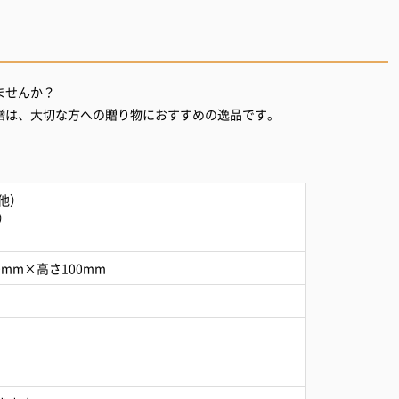
ませんか？
他）
）
0mm×高さ100mm