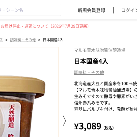
新規会員登録
ログイ
届け停止・遅延について（2026年7月29日更新）
>
>
ス
調味料・その他
日本国産4入
マルモ青木味噌醤油醸造場
日本国産4入
調味料・その他
北海道産大豆と国産米を100％
【マルモ青木味噌醤油醸造場】
生みそですので酵母や酵素がい
信州赤系みそです。
容器にバルブを付け、発酵が維
¥3,089
（税込）