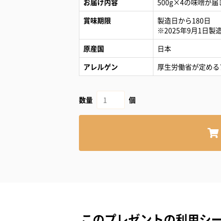
お届け内容
500g×4の味噌が
賞味期限
製造日から180日
※2025年9月1日
原産国
日本
アレルゲン
厚生労働省が定める
数量
個
このプレゼントの利用シ