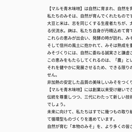
【マルモ青木味噌】は自然に育まれ、自然を
私たちのみそは、自然が育んでくれたもので
大豆と米は、志を同じくする生産者たちが、
る伏流水。麹は、私たち自身が丹精込めて育
これらの恵みが出会い、発酵の時が訪れ、み
そして信州の風土に抱かれて、みそは熟成を
みそづくりには、自然に委ねる誠実さと謙虚
この恵みをもたらしてくれるのは、「農」と
それを健やかに発展させるため、できる限り
せん。
非加熱の安定した品質の美味しいみそをつく
【マルモ青木味噌】には創業以来受け継いで
伝統を尊重しつつ、三代にわたって新しい技
でしょう。
未来に向けて、私たちはすでに幾つもの取り
て循環型ものづくりを進めています。
自然が育む「本物のみそ」を、より多くの皆