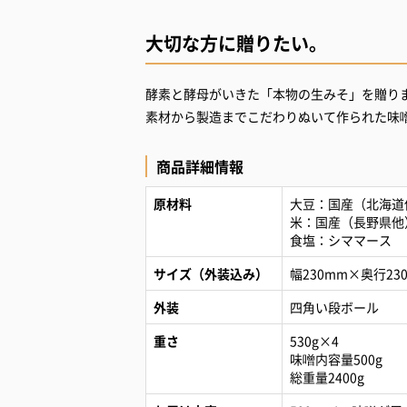
大切な方に贈りたい。
酵素と酵母がいきた「本物の生みそ」を贈り
商品詳細情報
原材料
大豆：国産（北海道
米：国産（長野県他
食塩：シママース
サイズ（外装込み）
幅230mm×奥行23
外装
四角い段ボール
重さ
530g×4
味噌内容量500g
総重量2400g