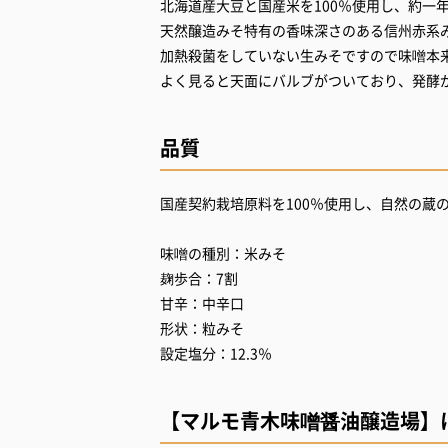
北海道産大豆と国産米を100％使用し、約一
天然醸造みそ特有の香味深さのある信州赤系
加熱殺菌をしていない生みそですので味噌本
よく見ると天面にバルブがついており、発酵
品質
国産契約栽培原料を100％使用し、自然の蔵
味噌の種別：米みそ
麹歩合：7割
甘辛：中辛口
形状：粒みそ
設定塩分：12.3％
【マルモ青木味噌醤油醸造場】