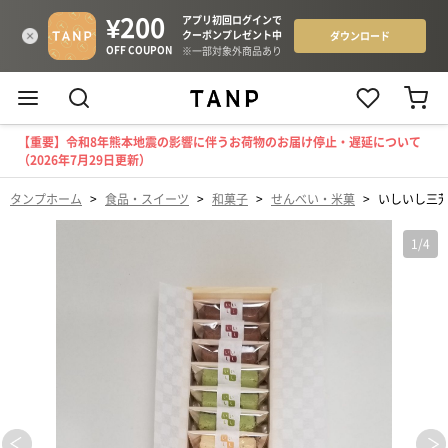
【重要】令和8年熊本地震の影響に伴うお荷物のお届け停止・遅延について
（2026年7月29日更新）
タンプホーム
>
食品・スイーツ
>
和菓子
>
せんべい・米菓
>
いしいし三
1
/
4