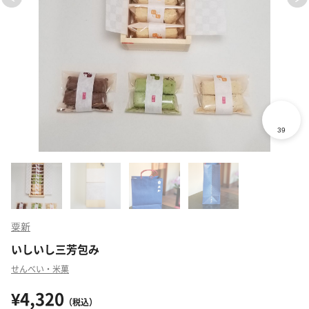
粟新
いしいし三芳包み
せんべい・米菓
¥4,320
（税込）