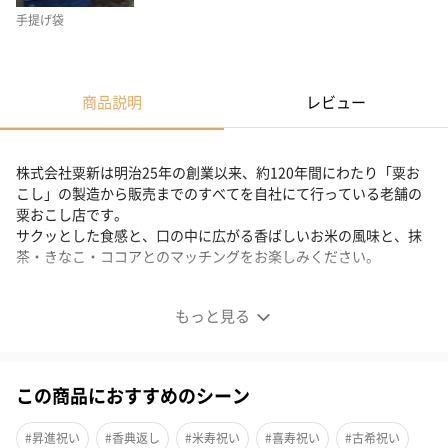
手提げ袋
商品説明
レビュー
株式会社粟新は明治25年の創業以来、約120年間にわたり「粟お
こし」の製造から販売までのすべてを自社にて行っている老舗の
粟おこし店です。
サクッとした食感と、口の中に広がる香ばしいお米の風味と、抹
茶・きなこ・ココアとのマッチングをお楽しみください。
新しいタイプの菓子
もっと見る
老舗の粟おこし店
この商品におすすめのシーン
株式会社粟新は明治25年の創業以来、約120年間にわたり「粟お
こし」の製造から販売までのすべてを自社にて行っている老舗の
#昇進祝い
#香典返し
#米寿祝い
#喜寿祝い
#古希祝い
粟おこし店です。