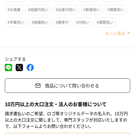
#お歳暮
#結婚内祝い
#出産内祝い
#新築祝い
#開業祝い
粟おこし製造の技術を使用し、新しいタイプの菓子を作りまし
た。
#卒業祝い
#結婚祝い
#親孝行
#内祝い
#還暦祝い
「いしいし」とは古語の「美し（いし）」を重ねた言葉で、「お
#退職祝い
#自分へのご褒美
#引っ越し祝い
#お中元
いしいおいしい」という意味をこめて名付けられました。
#お礼
#お祝い
#上司女性
#取引先女性
#取引先男性
シェアする
#義母
#義父
#部下女性
#部下男性
#同僚男性
3種類の味をお楽しみいただけます
#同僚女性
#上司男性
#彼女
#祖父
#祖母
#母親
抹茶・きなこ・ココア
商品について問い合わせる
#父親
#女性
#男性
#男友達
#女友達
#20代前半
ほのかなキャラメル風味の、お米とアーモンドを使ったサイコロ
状の生地に、抹茶・きなこ・ココアをまぶしました。
#20代後半
#30代
#40代
#50代
10万円以上の大口注文・法人のお客様について
3種類の味を3袋ずつ高級感のある木箱に入れて提供しておりま
請求書払いのご希望、ロゴ等オリジナルデータの名入れ、10万円
す。
以上の大口注文に関しまして、専門スタッフが対応いたしますの
で、以下フォームよりお問い合わせください。
サクッとした食感と、口の中に広がる香ばしいお米の風味と、抹