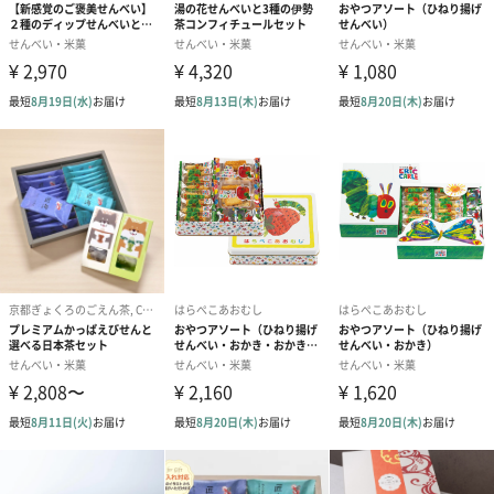
賞味期限
製造から40日
原産国
日本
アレルゲン
乳、大豆、アーモンド（落花生を使用した製品と同じ
工場内で製造しております。）
商品オプション情報
手提げ袋