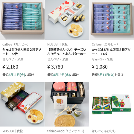
贈りものにおすすめ
新しいタイプの「粟おこし」は、高級感のある木箱でお届けする
ので、贈り物としても大変おすすめです。
ご自身へのご褒美にはもちろん、お祝いなどに是非いかがでしょ
うか。
商品詳細情報
原材料
米、水飴、砂糖、アーモンド、生クリーム、バター、
抹茶、きなこ、ココア（カカオ、レシチン）
W/D/H
80mm/200mm/65mm
外装の形状
四角い木箱
内容量
9袋（約３００ｇ）
お届け内容
ギフト包装