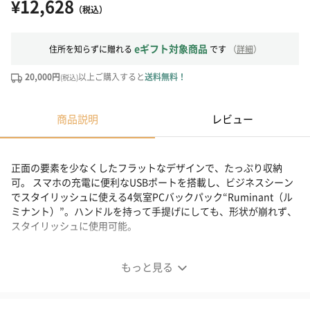
¥12,628
（税込）
eギフト対象商品
住所を知らずに贈れる
です
（
詳細
）
20,000円
以上ご購入すると
送料無料！
(税込)
商品説明
レビュー
正面の要素を少なくしたフラットなデザインで、たっぷり収納
可。 スマホの充電に便利なUSBポートを搭載し、ビジネスシーン
でスタイリッシュに使える4気室PCバックパック“Ruminant（ル
ミナント）”。ハンドルを持って手提げにしても、形状が崩れず、
スタイリッシュに使用可能。
スマート収納！4気室構造 USB充電ポート付高機能リュ
もっと見る
ック