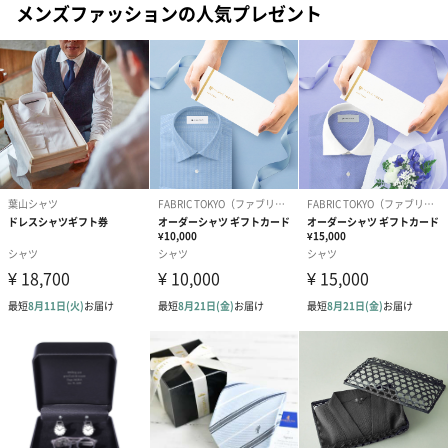
メンズファッションの人気プレゼント
した高機能バックパック！
ビジネスシーンで使いやすいシンプルなデザインですので、お相
手の年齢を問わず、贈り物に最適なアイテムです。
商品詳細情報
材質
表面:ポリウレタン、ポリエステル(撥水加工)
内面:ポリエステル(サイド空間のみ撥水加工)
※内部への水の侵入を完全に防ぐものではありませ
ん。
サイズ（外装
幅310mm×奥行230mm×高さ490mm
込み）
外装
台紙＋ポリプロピレン袋
※商品本体にプラスチックの袋と台紙がついている状
態です
重さ
約1110g