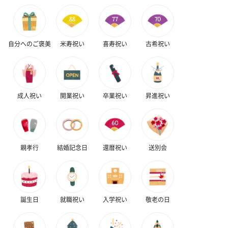
自分へのご褒美
米寿祝い
喜寿祝い
古希祝い
成人祝い
開業祝い
卒業祝い
昇進祝い
親孝行
結婚記念日
還暦祝い
送別会
誕生日
就職祝い
入学祝い
敬老の日