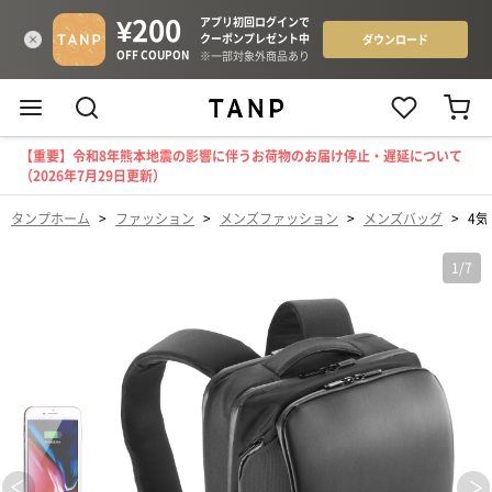
【重要】令和8年熊本地震の影響に伴うお荷物のお届け停止・遅延について
（2026年7月29日更新）
タンプホーム
>
ファッション
>
メンズファッション
>
メンズバッグ
>
4気
1
/
7