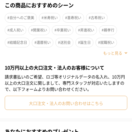
ビジネスシーンでスタイリッシュに使える
この商品におすすめのシーン
正面の要素を少なくしたフラットなデザインで、ビジネスシーン
#自分へのご褒美
#米寿祝い
#喜寿祝い
#古希祝い
でスタイリッシュに使える4気室PCバックパック”Ruminant(ルミ
#成人祝い
#開業祝い
#卒業祝い
#昇進祝い
#親孝行
ナント)”です。
フロントをプレーンなラウンド形状にデザインしており、荷物の
#結婚記念日
#還暦祝い
#送別会
#誕生日
#就職祝い
多少に関わらず、ハンドルを持って手提げにした場合でも、形状
が崩れず、スタイリッシュに使用可能です。
#入学祝い
#敬老の日
#バレンタイン
#クリスマス
10万円以上の大口注文・法人のお客様について
#サプライズ
#パーティー
#記念日
#お礼
#お祝い
請求書払いのご希望、ロゴ等オリジナルデータの名入れ、10万円
仕分けしながらたっぷり収納できる4気室タイプ
#父の日
#兄
#男子高校生
#男子中学生
以上の大口注文に関しまして、専門スタッフが対応いたしますの
で、以下フォームよりお問い合わせください。
#小学生高学年の男の子
#親戚男性
#取引先男性
#義父
大口注文・法人のお問い合わせはこちら
#部下男性
#甥
#息子
#彼氏
#弟
#男子大学生
#同僚男性
#上司男性
#祖父
#父親
#夫
#男性
雑誌、筆記具収納可能
#男友達
#10代
#20代前半
#20代後半
#30代
#40代
あなたにおすすめのプレゼント