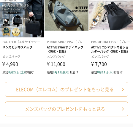
・外形寸法：約 幅300×奥行160×高さ430(mm)
※ハンドルショルダーベルト含まず
・PC収納部内寸：約 幅270×奥行30×高さ375(mm)
・ポケット(気室内)：フロント空間(A4ファイルポケット×1、ペ
ンホルダー×2、小物入れポケット×2)、サイド空間(ペットボト
ル・水筒収納ポケット×1、折りたたみ傘収納ポケット×1)、メイ
ン空間(PC収納ポケット×1)、バック空間(小物ポケット×6、
USB[A]オスコネクタ搭載)
・ポケット(側面)：財布収納スペース×1
・ポケット(側面)：定期または鍵収納スペース×1
・ポケット(側面)：ショルダー部カードポケット×1
・ポケット(側面)：モバイルケーブル収納空間(USB[A]メスコネク
ELECOM（エレコム）のプレゼントをもっと見る
メンズバッグのプレゼントをもっと見る
大切な人に贈りたい。
スマートなデザインで、スマホの充電に便利なUSBポートを搭載