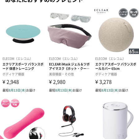
雑誌やA4ファイルの収納に最適な気室は、ペン挿しも付いてお
#50代
り、筆記具などもまとめて収納可能です。
折りたたみ傘/水筒専用両サイドポケット
折りたたみ傘や水筒・ペットボトルの収納に最適な気室は、両サ
イドにポケットとして装備しています。
ポケット内側に撥水コーティングされた生地を使用しており、他
の収納物を濡らす心配がありません。
PC本体収納、上着収納可能
PC本体収納気室はマチが広く、上着1着、またはパンツなどの下
着類、ワイシャツ1枚なども収納可能です。
ノートPCはクッション素材を使用した専用ポケットに収納でき、