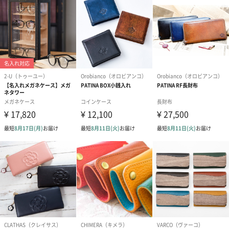
写真付きメッセージカ
写真付きメッセージカ
【誕生日】Hap
ード（680円）
ード（Thank you）ピ
Birthday ホ
ンク（680円）
刷なし）（11
ラッピング
ギフトラッピングを施してお届けいたします。
コットン巾着 【誕生
コットン巾着 【誕生
コットン巾着 