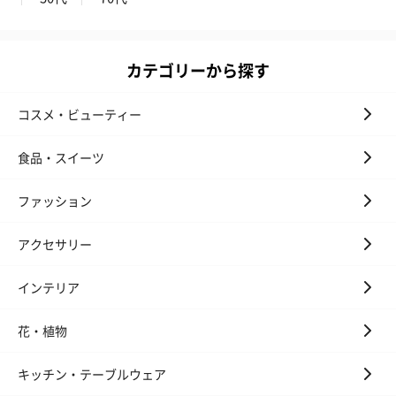
カテゴリーから探す
コスメ・ビューティー
プレミアムビール イネ
実楽山田錦 特別純米
ジョニ－ウォ
食品・スイーツ
ディット（712円）
酒（655円）
ブラック１２年（
円）
ファッション
アクセサリー
おつまみ・その他
お酒にぴったりのおつまみ・サプリを同梱してお届けいたしま
インテリア
す。
花・植物
キッチン・テーブルウェア