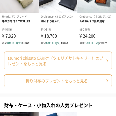
あり（280円）
tsumori chisato CARRY（ツモリチサトキャリー）のプ
メッセージカード（通常・写真・グリーティング）
レゼントをもっと見る
誕生日や結婚祝い・出産祝いなど、様々なシーンのメッセージカ
ードを同梱します。
メッセージカードや封筒のデザインは一部変更する場合がありま
折り財布のプレゼントをもっと見る
す。
財布・ケース・小物入れの人気プレゼント