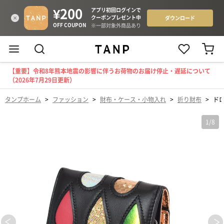
【重要】令和8年熊本地震の影響に伴うお荷物のお届け停止・遅延について
（2026年7月29日更新）
タンプホーム
>
ファッション
>
財布・ケース・小物入れ
>
折り財布
>
ド
1
/
8