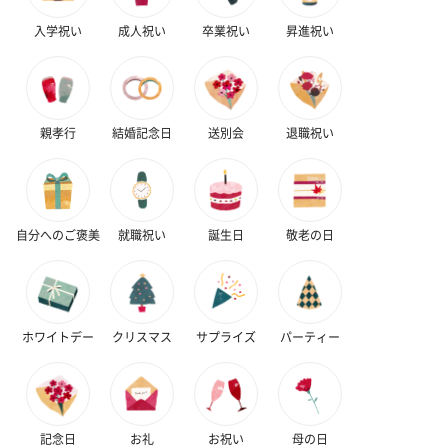
入学祝い
成人祝い
卒業祝い
昇進祝い
ハンドタオル・ハンカチ
ハンドタオル・ハンカチを同梱してお届けいたします。ギフトへ
の＋αにおすすめです。
親孝行
結婚記念日
送別会
退職祝い
自分へのご褒美
就職祝い
誕生日
敬老の日
花束ハンドタオル（ピ
花束ハンドタオル（ブ
花束ハンドタ
ホワイトデー
クリスマス
サプライズ
パーティー
ンク）（1,760円）
ルー）（1,760円）
ワイト）（1,7
記念日
お礼
お祝い
母の日
キャンドル・お香