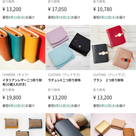
ッピーなテイストを提案していきます。
プレゼントにおすすめ！
華やかで可愛らしいデザインの三つ折り財布は、女性へのプレゼ
ントにぴったり！
普段使いしやすく、喜ばれること間違いなしです。
贈り物や、自分へのご褒美として是非いかがでしょうか。
商品詳細情報
素材
ブルー 羊革、やぎ革、牛革
ブラックⅡ 羊革、馬革、豚革
幅・奥行き・
135mm・90mm・50mm
高さ