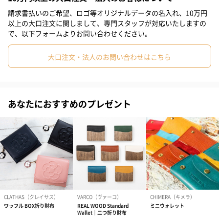
女性へのプレゼントに喜ばれること間違いなしです！
請求書払いのご希望、ロゴ等オリジナルデータの名入れ、10万円
#女友達
#10代
#20代前半
#20代後半
#30代
#40代
以上の大口注文に関しまして、専門スタッフが対応いたしますの
で、以下フォームよりお問い合わせください。
#50代
#70代
カラーバリエーション
大口注文・法人のお問い合わせはこちら
ブルー
あなたにおすすめのプレゼント
ブラックⅡ
ブランドについて
デザイナー津森千里が好きなもの、興味のある事を、自由な発想
で素直に表現したブランドです。
ガーリィでセクシー、大人のためのファンタジーがあふれる、ハ