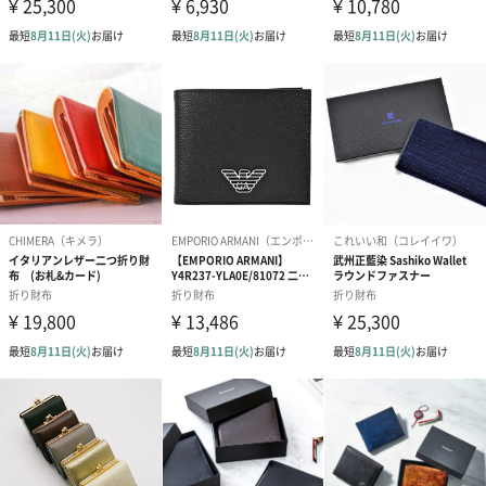
配送用のダンボールを装飾いたします。お相手のご住所に直接お
送りする際に人気のオプションです。お相手に直接手渡しする場
合は、紙袋との併用もおすすめです。
ダンボール装飾（ひま
ダンボール装飾（チュ
ダンボール装
わり）（720円）
ーリップ）（720円）
イトピンク×
ト）（580円）
紙袋
お渡し用の紙袋です。
商品に合わせたサイズをお届けします。