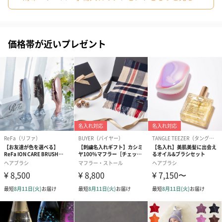
ドライフラワー・プリザーブドフラワー
自然のお花で作ったドライフラワー・プリザーブドフラワーを同
梱します。
価格帯が近いプレゼント
一部花材が写真と異なる場合がございます。予めご了承くださ
い。パッケージに入れてお届けします。
プリザーブドフラワー
プリザーブドフラワー
アミュレット 
ブーケ（ピンク）
ブーケ（ブルー）
ク）（1,500円
（2,580円）
（2,580円）
ぬいぐるみ