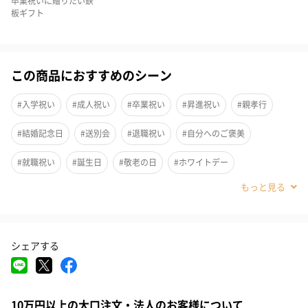
卒業祝いに贈りたい鉄
板ギフト
この商品におすすめのシーン
#入学祝い
#成人祝い
#卒業祝い
#昇進祝い
#親孝行
#結婚記念日
#送別会
#退職祝い
#自分へのご褒美
#就職祝い
#誕生日
#敬老の日
#ホワイトデー
#クリスマス
#サプライズ
#パーティー
#記念日
#お礼
さまざまなレザーがしずく（drops）の形にパッチワークされた可
#お祝い
#母の日
#姉
#女子高校生
#女子中学生
愛らしいデザインの三つ折り財布です。
シェアする
#小学生高学年の女の子
#親戚女性
#取引先女性
#義母
発売以来、とても人気高いのシリーズ。
しずくの部分だけでなく、内装のカードポケットも華やかなカラ
#部下女性
#姪
#娘
#彼女
#妹
#女子大学生
ーで素敵です。
10万円以上の大口注文・法人のお客様について
#同僚女性
#上司女性
#祖母
#母親
#妻
#女性