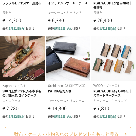
日】（グレー）M（550
日】（スモーキーピン
とう】 M（55
円）
ク）M（550円）
生花
生花のブーケを同梱します。
※9-15時にご注文いただく場合、最短のお届け可能日が通常より
も1日遅くなります。
シーズンブーケ（ひま
ブーケ（ホワイトグリ
ブーケ（ピン
わり）（1,880円）
ーン）（1,650円）
（1,650円）
財布・ケース・小物入れのプレゼントをもっと見る