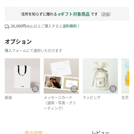
eギフト対象商品
住所を知らずに贈れる
です
（
詳細
）
20,000円
以上ご購入すると
送料無料！
(税込)
オプション
購入フォームにて選択いただけます
紙袋
メッセージカード
ラッピング
生花
（通常・写真・グリ
ーティング）
商品説明
レビュー