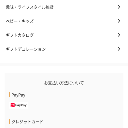
趣味・ライフスタイル雑貨
ベビー・キッズ
いぶりがっことチーズ
ごろっとうまみ チーズ
しょっつるナッ
のオイル漬（981円）
のオイル漬（塩麹&レモ
円）
ン）（981円）
ギフトカタログ
ギフトデコレーション
お支払い方法について
PayPay
クレジットカード