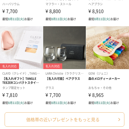
アールグレイ（HAPPY
アールグレイティー
フルーツティー
BIRTHDAY TO YOU）
（660円）
円）
（660円）
スイーツ
スイーツを同梱してお届けいたします。ギフトへの＋αにおすすめ
です。
価格帯の近いプレゼントをもっと見る