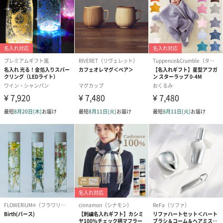
愛らしいぬいぐるみを同梱してお届けします。
誕生日・記念日・出産祝いなどのシーンにおすすめです。
フラワーテディベア
テディベア（バニラ）
テディベア（
（2,390円）
（1,760円）
ル）（1,760円
紅茶・コーヒー・スイーツ
紅茶・コーヒー・スイーツを同梱してお届けいたします。ギフト
への＋αにおすすめです。