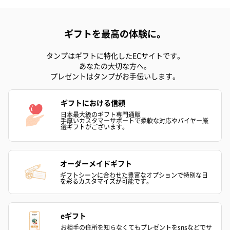
ギフトを最高の体験に。
タンプはギフトに特化したECサイトです。
ゼリーバウム カット
麦わらパンダバウム
3層デザート 
あなたの大切な方へ。
（レモン＆紅茶）（432
（バナナ味）（540円）
ェ〜国産フル
プレゼントはタンプがお手伝いします。
円）
り〜 3号（86
ギフトにおける信頼
日本最大級のギフト専門通販
スキンケアグッズ
手厚いカスタマーサポートで柔軟な対応やバイヤー厳
選ギフトがございます。
スキンケアグッズを同梱してお届けします。
オーダーメイドギフト
ギフトシーンに合わせた豊富なオプションで特別な日
を彩るカスタマイズが可能です。
eギフト
お相手の住所を知らなくてもプレゼントをsnsなどでサ