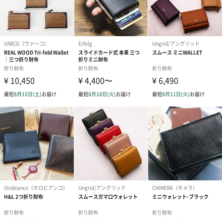
外装の形状
四角い紙箱
重さ/内容量
70g
お届け内容
・財布本体*1
・専用箱*1
サイズ/寸法
本体：約 W95×H80×D20(mm)
カラーコード
・ブルー
57921-05
・ブラックⅡ
57921-79
原産国
日本
商品オプション情報
お届けボックスオプション