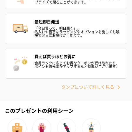
プライズで贈ることができます。
ハンドクリーム3本セッ
シャワージェル＆ハン
シャワージェ
ト【ありがとう】
ドクリーム（ピンクグ
ドクリーム（
（1,100円）
レープフルーツ）
ッシュローズ）（
最短即日発送
（2,145円）
円）
「今日買って、明日届く」。
名入れや豊富なラッピングやオプションを施しても最
短で翌日にお届けが可能です。
リラックスグッズ
リラックスグッズを同梱してお届けします。
買えば買うほどお得に
会員ランクに応じてお得なクーポンが受け取れたり、
ポイント還元率がアップするなど特典がございます。
タンプについて詳しく見る
このプレゼントの利用シーン
かき氷入浴剤4点セット
かき氷入浴剤4点セット
バスフラワー
（ブルー）（748円）
（イエロー）（748円）
【Thank you】
円）