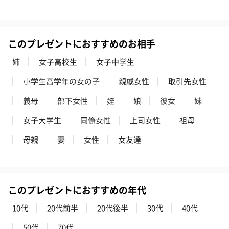
キャンドル・お香を同梱してお届けいたします。
このプレゼントにおすすめのお相手
姉
女子高校生
女子中学生
小学生高学年の女の子
親戚女性
取引先女性
義母
部下女性
姪
娘
彼女
妹
フラッグカプセル：イ
フラッグカプセル：イ
ショートイン
女子大学生
同僚女性
上司女性
祖母
ンセンススティック
ンセンススティック
（GRAPE AND
（END）（880円）
（St.OSMANTHUS）
（880円）
母親
妻
女性
女友達
（880円）
お酒
このプレゼントにおすすめの年代
お酒を同梱してお届けいたします。
10代
20代前半
20代後半
30代
40代
※20歳未満の方への酒類の販売はいたしません。
50代
70代