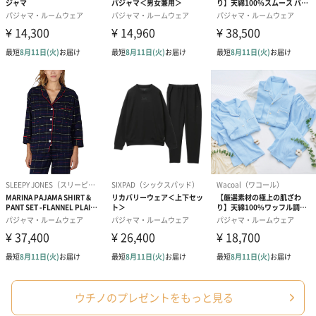
商品オプション情報
紙袋
お渡し用の紙袋です。
商品に合わせたサイズをお届けします。
あり（280円）
ウチノのプレゼントをもっと見る
メッセージカード（通常・写真・グリーティング）