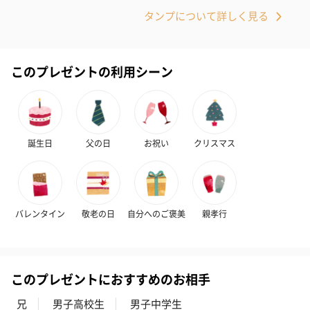
タンプについて詳しく見る
このプレゼントの利用シーン
花束ハンドタオル（ピ
花束ハンドタオル（ブ
花束ハンドタ
ンク）（1,760円）
ルー）（1,760円）
ワイト）（1,7
誕生日
父の日
お祝い
クリスマス
キャンドル・お香
バレンタイン
敬老の日
自分へのご褒美
親孝行
キャンドル・お香を同梱してお届けいたします。
このプレゼントにおすすめのお相手
兄
男子高校生
男子中学生