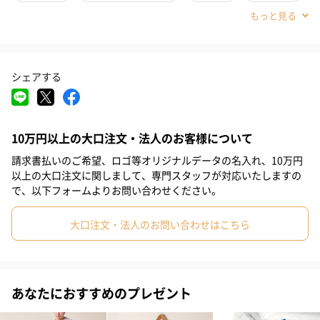
#義父
#部下男性
#甥
#息子
#彼氏
#弟
肌も心も喜ぶ「しあわせ新触感」のパジャマです。
#男子大学生
#同僚男性
#上司男性
#祖父
#父親
#夫
シェアする
#男性
#男友達
#20代前半
#20代後半
#30代
#40代
こだわりの製法
#50代
#70代
#80代
#90代
革新的なガーゼ
10万円以上の大口注文・法人のお客様について
細くてやわらかな撚りの少ない糸と、強度の高い糸を組み合わせ
請求書払いのご希望、ロゴ等オリジナルデータの名入れ、10万円
て３重に織り上げることにより、驚くほどの軽さとやわらかさを
以上の大口注文に関しまして、専門スタッフが対応いたしますの
実現した、これまでにない革新的なガーゼです。
で、以下フォームよりお問い合わせください。
大口注文・法人のお問い合わせはこちら
【UCHINO(ウチノ)】
上質な日常
あなたにおすすめのプレゼント
外から帰ってきて、ほっとひといきつく時間を快適に過ごしてい