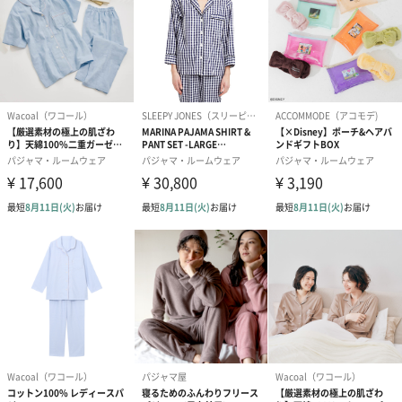
お届け内容
パジャマ×1枚
その他留意事
●ガスコンロや石油ストーブ、ライターの火などに近づ
項
くと、わずかな炎で表面の毛羽に火が走ることがあり
ます。着火すると大変危険ですので、着用時は火気に
十分ご注意ください。
●強く擦られたり、突起物などに触れたりした場合、表
面の糸が寄ったり切れたりすることがありますのでご
注意ください。ご使用時の摩擦によって毛羽立ち、毛
玉が発生することがあります。毛玉が気になる場合は
毛玉取り等で早めのお手入れをおすすめします。
●初めのうちは多少毛羽が付着することがありますので
一度お洗濯をされてからのご着用をお勧めします。
●型崩れを防ぐため、お洗濯は洗濯ネットを使用し、弱
水流で行ってください。
●毛羽立ちや糸切れが起こりやすくなりますので、柔軟
剤のご使用はなるべくお避け下さい。また、お使いに
なられる際はできるだけ間隔を開けることをお勧めし
ます。
●縮みやシワの原因となりますので、乾燥機のご使用は
おさけください。
●混色の製品は単独でお洗いください。また、色移りを
防止するため、濡れたまま放置しないでください。
●色・柄物に塩素系漂白剤を使用しないでください。