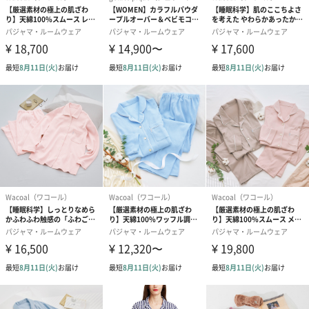
商品詳細情報
成分/原材料
綿100％
細番手甘撚糸3重ガーゼ
幅・奥行・高
350㎜・270㎜・50㎜
さ
外装の形状
PP袋
重さ/内容量
430g
サイズ/寸法
Mサイズ
着丈72cm身巾57cm裄丈79cm
ウェスト80cmパンツ丈97cm
Lサイズ
着丈75cm身巾61cm裄丈79cm
ウェスト90cmパンツ丈100cm
原産国
タイ