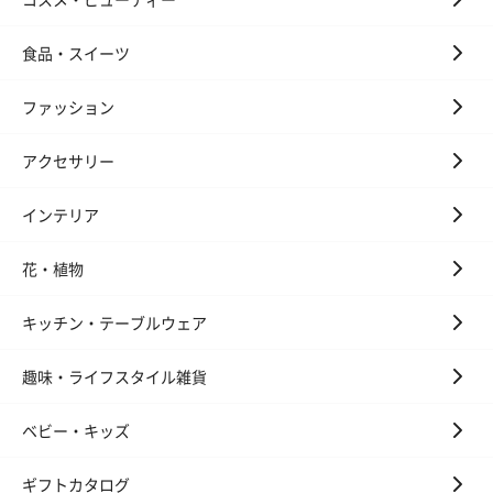
プレミアムビール イネ
実楽山田錦 特別純米
ジョニ－ウォ
ディット（712円）
酒（655円）
ブラック１２年（
円）
食品・スイーツ
ファッション
おつまみ・その他
アクセサリー
お酒にぴったりのおつまみ・サプリを同梱してお届けいたしま
す。
インテリア
花・植物
キッチン・テーブルウェア
趣味・ライフスタイル雑貨
いぶりがっことチーズ
ごろっとうまみ チーズ
しょっつるナッ
のオイル漬（981円）
のオイル漬（塩麹&レモ
円）
ベビー・キッズ
ン）（981円）
ギフトカタログ