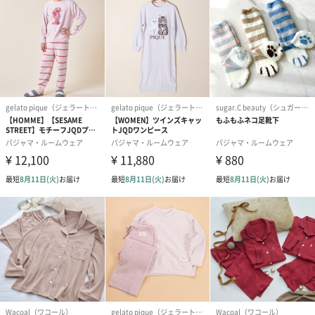
ただきたいそんな思いのウェアをご提案します。【UCHINO(ウチ
ノ)】が提案するくつろぎ着は優れた吸水性と保温力を合わせ持つ
タオル素材、ガーゼ素材を中心に日常のストレスから解放しま
す。
今日の疲れを明日にもちこさないよう、タオル、ガーゼの優し
大切な方へのプレゼントに
お世話になった方にも
上質なガーゼで丁寧に仕上げたガーゼパジャマです。
肌に優しく、とても柔らかいので毎日着たくなります。
着心地の良いガーゼパジャマをプレゼントしてみてはいかがでし
ょうか。