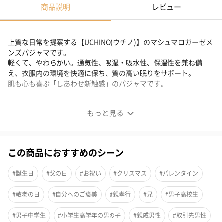
商品説明
レビュー
上質な日常を提案する【UCHINO(ウチノ)】のマシュマロガーゼメ
ンズパジャマです。
軽くて、やわらかい。通気性、吸湿・吸水性、保温性を兼ね備
え、衣服内の環境を快適に保ち、質の高い眠りをサポート。
肌も心も喜ぶ「しあわせ新触感」のパジャマです。
マシュマロガーゼメンズパジャマ
もっと見る
はじめての着心地
この商品におすすめのシーン
軽くて、やわらかい。きっと、はじめての着心地に驚くと思いま
#誕生日
#父の日
#お祝い
#クリスマス
#バレンタイン
す。
通気性、吸湿、吸水性、保温性をバランスよく兼ね備えたマシュ
#敬老の日
#自分へのご褒美
#親孝行
#兄
#男子高校生
マロガーゼのパジャマは、衣服内の環境を快適に保ち、質の高い
#男子中学生
#小学生高学年の男の子
#親戚男性
#取引先男性
眠りをサポートします。