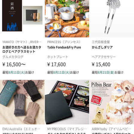
BIRTHDAY TO YOU）
（660円）
円）
（660円）
スイーツ
スイーツを同梱してお届けいたします。ギフトへの＋αにおすすめ
です。
ゼリーバウム カット
麦わらパンダバウム
3層デザート 
（レモン＆紅茶）（432
（バナナ味）（540円）
ェ〜国産フル
円）
り〜 3号（86