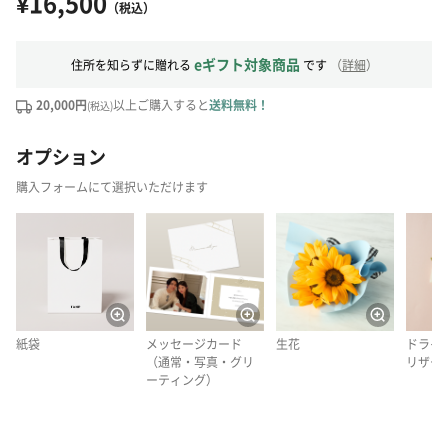
¥16,500
（税込）
eギフト対象商品
住所を知らずに贈れる
です
（
詳細
）
20,000円
以上ご購入すると
送料無料！
(税込)
オプション
購入フォームにて選択いただけます
紙袋
メッセージカード
生花
ドライ
（通常・写真・グリ
リザー
ーティング）