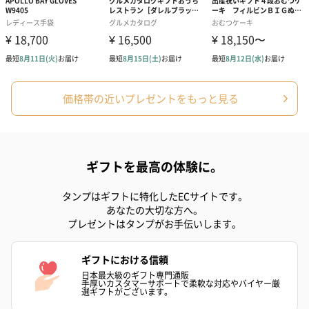
スキンケアグッズ
スキンケアグッズを同梱してお届けします。
価格帯の近いプレゼントをもっと見る
ギフトを最高の体験に。
タンプはギフトに特化したECサイトです。
ハンドクリーム3本セッ
シャワージェル＆ハン
シャワージェ
あなたの大切な方へ。
ト【ありがとう】
ドクリーム（ピンクグ
ドクリーム（
プレゼントはタンプがお手伝いします。
（1,100円）
レープフルーツ）
ッシュローズ）（
（2,145円）
円）
ギフトにおける信頼
日本最大級のギフト専門通販
手厚いカスタマーサポートで柔軟な対応やバイヤー厳
選ギフトがございます。
リラックスグッズ