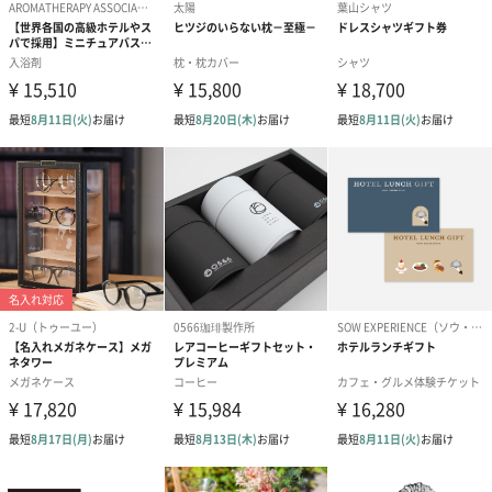
フラワーテディベア
テディベア（バニラ）
テディベア（
（2,390円）
（1,760円）
ル）（1,760円
紅茶・コーヒー・スイーツ
紅茶・コーヒー・スイーツを同梱してお届けいたします。ギフト
への＋αにおすすめです。
アールグレイ（HAPPY
アールグレイティー
フルーツティー