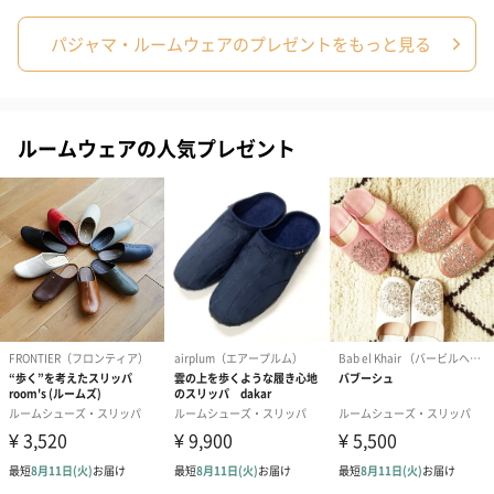
誕生日や結婚祝い・出産祝いなど、様々なシーンのメッセージカ
ードを同梱します。
パジャマ・ルームウェアのプレゼントをもっと見る
メッセージカードや封筒のデザインは一部変更する場合がありま
す。
ルームウェアの人気プレゼント
写真付きメッセージカ
写真付きメッセージカ
【誕生日】Hap
ード（680円）
ード（Thank you）ピ
Birthday ホ
ンク（680円）
刷なし）（11
生花
生花のブーケを同梱します。
※9-15時にご注文いただく場合、最短のお届け可能日が通常より