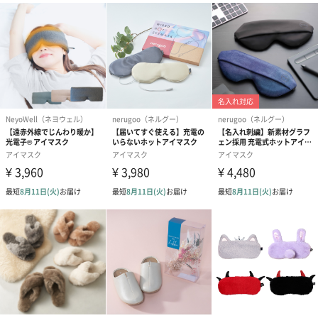
も1日遅くなります。
シーズンブーケ（ひま
ブーケ（ホワイトグリ
ブーケ（ピン
わり）（1,880円）
ーン）（1,650円）
（1,650円）
ドライフラワー・プリザーブドフラワー
自然のお花で作ったドライフラワー・プリザーブドフラワーを同
梱します。
一部花材が写真と異なる場合がございます。予めご了承くださ
い。パッケージに入れてお届けします。