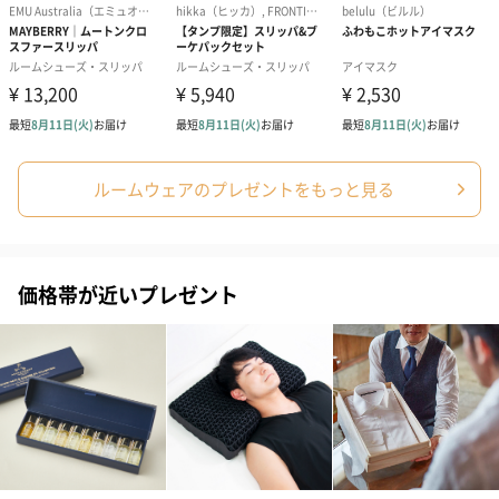
プリザーブドフラワー
プリザーブドフラワー
アミュレット 
ルームウェアのプレゼントをもっと見る
ブーケ（ピンク）
ブーケ（ブルー）
ク）（1,500円
（2,580円）
（2,580円）
価格帯が近いプレゼント
ぬいぐるみ
愛らしいぬいぐるみを同梱してお届けします。
誕生日・記念日・出産祝いなどのシーンにおすすめです。