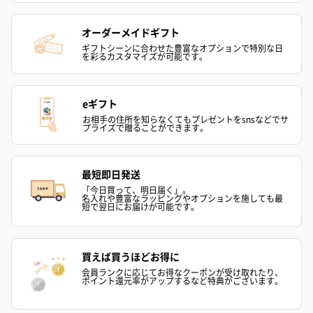
リラックスグッズを同梱してお届けします。
オーダーメイドギフト
ギフトシーンに合わせた豊富なオプションで特別な日
を彩るカスタマイズが可能です。
eギフト
お相手の住所を知らなくてもプレゼントをsnsなどでサ
プライズで贈ることができます。
かき氷入浴剤4点セット
かき氷入浴剤4点セット
バスフラワー
（ブルー）（748円）
（イエロー）（748円）
【Thank you】
最短即日発送
円）
「今日買って、明日届く」。
名入れや豊富なラッピングやオプションを施しても最
短で翌日にお届けが可能です。
ハンドタオル・ハンカチ
買えば買うほどお得に
会員ランクに応じてお得なクーポンが受け取れたり、
ハンドタオル・ハンカチを同梱してお届けいたします。ギフトへ
ポイント還元率がアップするなど特典がございます。
の＋αにおすすめです。