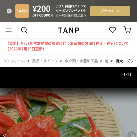
【重要】令和8年熊本地震の影響に伴うお荷物のお届け停止・遅延について
（2026年7月29日更新）
タンプホーム
>
食品・スイーツ
>
魚介類・水産加工品
>
蟹
>
特大 ズワイ
1
/
11