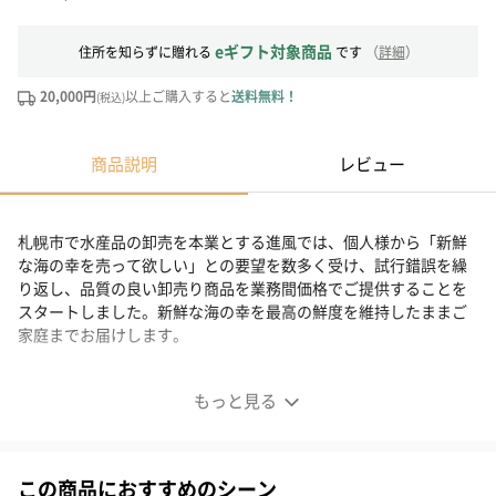
eギフト対象商品
住所を知らずに贈れる
です
（
詳細
）
20,000円
以上ご購入すると
送料無料！
(税込)
商品説明
レビュー
札幌市で水産品の卸売を本業とする進風では、個人様から「新鮮
な海の幸を売って欲しい」との要望を数多く受け、試行錯誤を繰
り返し、品質の良い卸売り商品を業務間価格でご提供することを
スタートしました。新鮮な海の幸を最高の鮮度を維持したままご
家庭までお届けします。
高品質商品を業務間価格でご提供
もっと見る
■特大 【ズワイガニ】足 約三人前 1kg
この商品におすすめのシーン