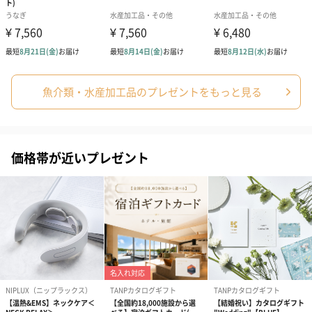
カニ足の剥き身と違い殻付きのまま足だけ瞬間凍結をかけて1キロ
づつ丁寧に箱詰めしておりますので、
ご家族みんなで、友人同士で、職場のみんなで、カニパーティー
で、様々なシーンで活用いただけること間違いなしです！
魚介類・水産加工品のプレゼントをもっと見る
また、足だけなので保存にも大変便利です。
まとめて購入して一度に食べきれなくても、食べたい分だけ解凍
価格帯が近いプレゼント
し、残りの分は冷凍庫に保管いただければ
ゆっくり3ヵ月好きなときに好きな分づつ解凍しながらお召し上が
りいただくことも可能です。
ご自宅用にはもちろん、贈り物にも、、
ピチピチ新鮮な海の幸を最高の鮮度を維持したままご家庭で贅沢