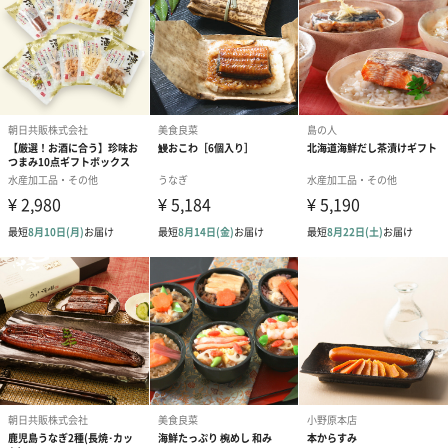
また、活状態で放置しておくと黒変といって身の色が黒くなって
しまいます。
これではせっかくの【ズワイガニ】が台無しです。
今このページを見て下さったお客様には、食した際に北海道を感
じながら楽しんでいただけるよう厳選した【ズワイガニ】をお届
不動の人気！蟹足だけ揃えました
特大サイズの新鮮【ズワイガニ】を食べやすいように、獲れたて
浜茹で後、きれいに足だけ揃えました。
甲羅のみ取り外し足の付け根部分の肩から爪の先まで、全て食べ
られる部分のみでまとめました。