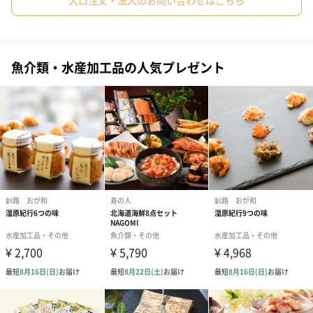
大口注文・法人のお問い合わせはこちら
#80代
#90代
#60代
漁獲後、浜茹で加工で味わい絶品
魚介類・水産加工品の人気プレゼント
【ズワイガニ】は水揚げ後、カニの全てを知り尽くした職人がカ
ニの個体差や大体の身入りなどを考慮し絶妙な塩加減で茹で上げ
ます。
カニは鮮度劣化が素人でも見てとれるほどわかりやすい生き物で
す。
水揚げ後に水槽や生け簀に入れて数日間泳がせていると、狭い環
境に入れられたことからストレスがうまれみるみるうちに痩せて
しまいます。
これが身入りの悪い【ズワイガニ】の原因の一つでもあります。