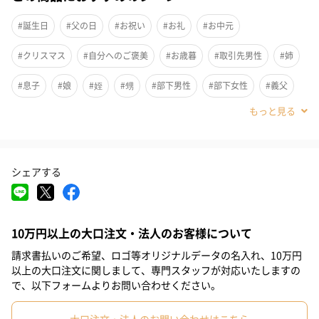
札幌市で水産品の卸売を本業としている進風では、これまで個人
様から「新鮮な海の幸を売って欲しい」との要望を数多く受けて
#誕生日
#父の日
#お祝い
#お礼
#お中元
いました。
#クリスマス
#自分へのご褒美
#お歳暮
#取引先男性
#姉
しかし卸売では一度に仕入れる量も多く、家庭の冷凍庫に納まら
#息子
#娘
#姪
#甥
#部下男性
#部下女性
#義父
ない量になってしまうため一般消費者への販売はお断りしていま
した。
#義母
#妹
#取引先女性
#親戚男性
#親戚女性
#小学生高学年の男の子
#小学生高学年の女の子
#男子中学生
しかし、あまりにも問い合わせの数が多いこともありまして、
シェアする
#女子中学生
#男子高校生
#女子高校生
#祖母
#彼氏
「皆様のご要望に応える事はできないか？」
#女友達
#男友達
#男性
#女性
#夫
#妻
#父親
と仕入れや流通経路など試行錯誤を繰り返し、品質の良い卸売り
10万円以上の大口注文・法人のお客様について
#母親
#彼女
#祖父
#上司女性
#上司男性
#同僚女性
商品を業務間価格でご提供することをスタートしました。
請求書払いのご希望、ロゴ等オリジナルデータの名入れ、10万円
#同僚男性
#男子大学生
#女子大学生
#弟
#兄
#10代
以上の大口注文に関しまして、専門スタッフが対応いたしますの
ご家庭で北海道に来た気分を味わっていただけるよう、道内各地
で、以下フォームよりお問い合わせください。
の漁港から水揚げされたピチピチ新鮮な海の幸を最高の鮮度を維
#20代前半
#20代後半
#30代
#40代
#50代
#70代
持したままご家庭までお届けします。