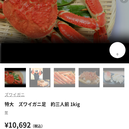
ズワイガニ
特大 ズワイガニ足 約三人前 1kig
蟹
¥10,692
（税込）