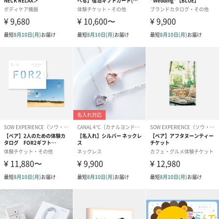
に味わいませんか。
『いつも頑張っている自分へのご褒美に、、』
『大切な方へのお祝いの贈り物に、、』
特大【ズワイガニ】足をご自宅用にはもちろん、大切な方への贈
り物にもぜひ。
商品詳細情報
成分/原材料
カニ
幅・奥行き・
430mm・300mm・130mm
高さ
外装の形状
白い発砲スチロールケース
重さ/内容量
1000g
賞味期限
冷凍3ヵ月