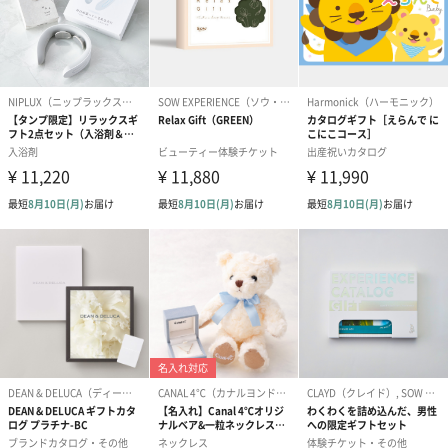
原産国
ロシア
アレルゲン
カニ