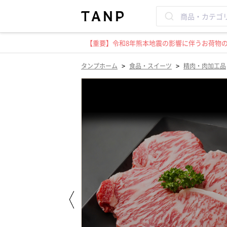
【重要】令和8年熊本地震の影響に伴うお荷物のお
>
>
タンプホーム
食品・スイーツ
精肉・肉加工品