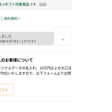
eギフト対象商品
る
です
（
詳細
）
ると
送料無料！
しました
荷通知を受け取ることができます
人のお客様について
ジナルデータの名入れ、10万円以上の大口注
が対応いたしますので、以下フォームよりお問
こちら