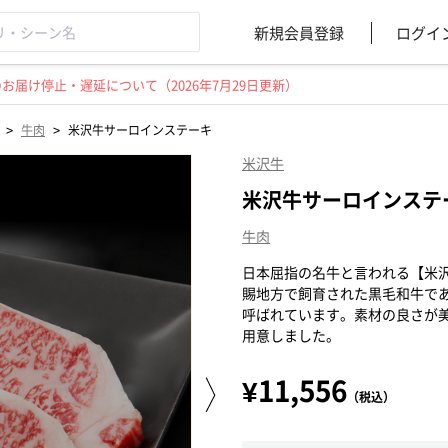
新規会員登録
ログイ
届け停止・遅延について（2026年7月29日更新）
>
>
牛肉
米沢牛サーロインステーキ
米沢牛
米沢牛サーロインステ
牛肉
日本屈指の名牛と言われる【米
賜地方で飼育された黒毛和牛で
呼ばれています。素材の良さが
用意しました。
¥11,556
（税込）