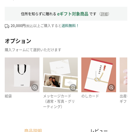
eギフト対象商品
住所を知らずに贈れる
です
（
詳細
）
20,000円
以上ご購入すると
送料無料！
(税込)
オプション
購入フォームにて選択いただけます
紙袋
メッセージカード
のしカード
出産祝
（通常・写真・グリ
ギフト
ーティング）
商品説明
レビュー