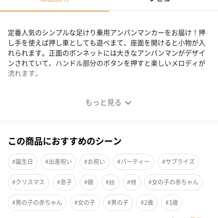
定番人気のシンプルな足けり乗用アンパンマンカーをお届け！押
し手を使えば押し車としても遊べまて、座面を開けると小物が入
れられます。正面のボンネットには大きなアンパンマンがデザイ
ンされていて、ハンドル部分のボタンを押すと楽しいメロディが
流れます。
定番人気！アンパンマンカー
もっと見る
■アンパンマンカーメロディ付き
この商品におすすめのシーン
定番人気のシンプルな足けり乗用アンパンマンカーになります！
#誕生日
#出産祝い
#お祝い
#パーティー
#サプライズ
押し手を使えば押し車としても遊べます。
#クリスマス
#息子
#娘
#姪
#甥
#女の子の赤ちゃん
座面を開けると小物が入れられます。
#男の子の赤ちゃん
#女の子
#男の子
#2歳
#3歳