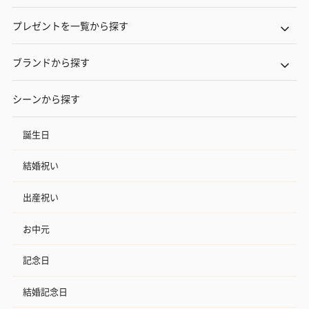
プレゼントを一覧から探す
ブランドから探す
シーンから探す
いぶりがっことチーズ
ごろっとうまみ チーズ
しょっつるナッ
のオイル漬（981円）
のオイル漬（塩麹&レモ
円）
誕生日
ン）（981円）
結婚祝い
出産祝い
お中元
記念日
結婚記念日