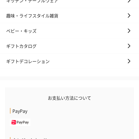
キッチン・テーブルウェア
ハンドクリーム3本セッ
シャワージェル＆ハン
シャワージェ
ト【ありがとう】
ドクリーム（ピンクグ
ドクリーム（
趣味・ライフスタイル雑貨
（1,100円）
レープフルーツ）
ッシュローズ）（
（2,145円）
円）
ベビー・キッズ
ギフトカタログ
リラックスグッズ
リラックスグッズを同梱してお届けします。
ギフトデコレーション
お支払い方法について
PayPay
かき氷入浴剤4点セット
かき氷入浴剤4点セット
バスフラワー
（ブルー）（748円）
（イエロー）（748円）
【Thank you】
円）