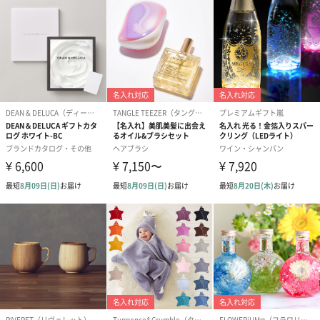
絵本&うさぎ（ピンク）
ノンカフェインフルー
葉酸入りデカ
（2,702円）
ツティー（562円）
ヒー（875円）
ベビーグッズ
出産祝いギフトへの＋αにおすすめです。新生児〜1歳ごろまでの
赤ちゃん向けのアイテムをご用意しました。
商品と同梱してお届けいたします。
スタイ（ブルー）
ソックス（ピンク）
ソックス（ブ
（2,310円）
（1,650円）
（1,650円）