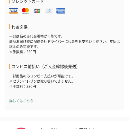
クレジットカード
ハンドタオル・ハンカチ
代金引換
ハンドタオル・ハンカチを同梱してお届けいたします。ギフトへ
の＋αにおすすめです。
一部商品のみ代金引換が可能です。
商品お届け時に配送会社ドライバーに代金をお支払いください。支払は
現金のみ可能です。
※手数料：330円
コンビニ前払い（ご入金確認後発送）
一部商品のみコンビニ支払いが可能です。
※セブンイレブンは取り扱いできません。
※手数料：330円
花束ハンドタオル（ピ
花束ハンドタオル（ブ
花束ハンドタ
ンク）（1,760円）
ルー）（1,760円）
ワイト）（1,7
詳しくはこちら
キャンドル・お香