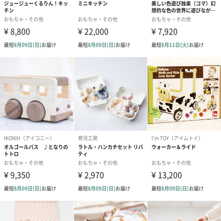
お子様用にはもちろん、ご友人やお孫さんへの贈り物にもおすす
めです。
大切な方へ”アンパンマンカーメロディ付き”をプレゼントにいか
がでしょうか。
商品詳細情報
本体サイズ
520(幅)275(高)265(奥)mm
対象年齢
1歳6ヶ月以上
電池
単4×2本(別売)
商品オプション情報