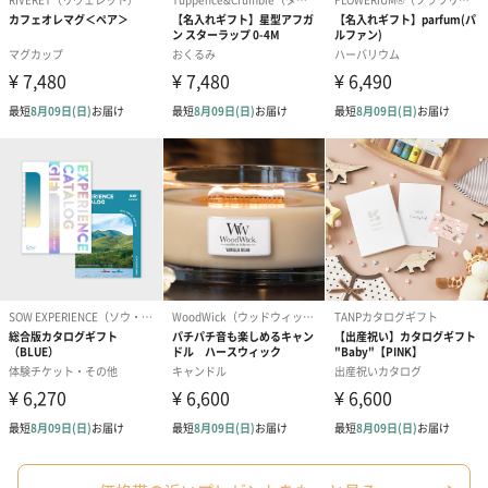
生花
生花のブーケを同梱します。
※9-15時にご注文いただく場合、最短のお届け可能日が通常より
も1日遅くなります。
シーズンブーケ（ひま
ブーケ（ホワイトグリ
ブーケ（ピン
わり）（1,880円）
ーン）（1,650円）
（1,650円）