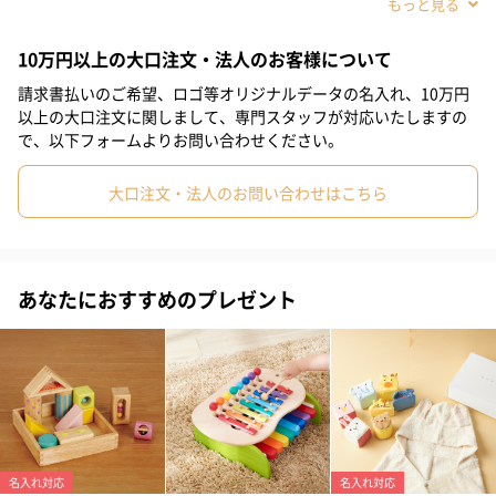
正面のボンネットには大きなアンパンマンがデザインされており
#4歳
#0-1歳
ます。
10万円以上の大口注文・法人のお客様について
ハンドル部分のボタンを押すとメロディが流れます。
請求書払いのご希望、ロゴ等オリジナルデータの名入れ、10万円
以上の大口注文に関しまして、専門スタッフが対応いたしますの
で、以下フォームよりお問い合わせください。
セット内容
大口注文・法人のお問い合わせはこちら
●本体
●ハンドル
●メロディユニット
あなたにおすすめのプレゼント
●背当て
●ネジ一式
【アガツマ】