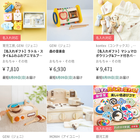
「アンパンマン」「サンリオ」などの優良キャラクターを中心と
した基礎玩具や乗用遊具・乳幼児向け玩具・オリジナルファミリ
ートイ等の商品企画・製造・販売を通して、
子どもたちに夢を与え、創造力を育て、かつ親とのコミュニケー
ションツールとしての使命を果たすことができるようアガツマグ
ループの総力を結集し、豊かな生活価値をお届けできるよう努力
してまいります。
お子様用にはもちろん、贈り物にもぴったり
定番人気の”アンパンマンカーメロディ付き”でシンプルな足けり
乗用を楽しみませんか。
押し手を使えば押し車として遊べるのものも魅力です。