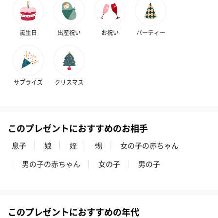
誕生日
出産祝い
お祝い
パーティー
アールグレイ（HAPPY
アールグレイティー
フルーツティー
BIRTHDAY TO YOU）
（660円）
円）
サプライズ
クリスマス
（660円）
このプレゼントにおすすめのお相手
息子
娘
姪
甥
女の子の赤ちゃん
スイーツ
男の子の赤ちゃん
女の子
男の子
スイーツを同梱してお届けいたします。ギフトへの＋αにおすすめ
です。
このプレゼントにおすすめの年代