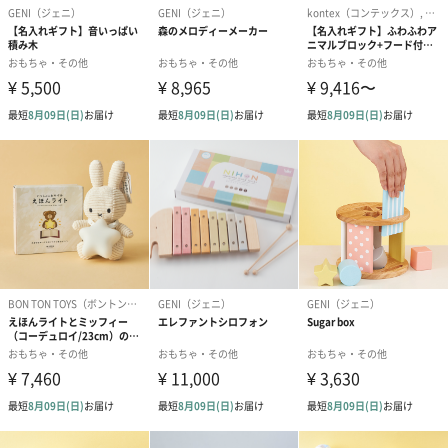
すべては、子どもたちの健やかな成長を願い「ハート」と
「パッション」で！
世界中の子どもたちに親しまれているキャラクター「ピノキオ」
は、童話「ピノキオの冒険」の主人公です。
物語の中では、ゼペットじいさんが愛情をこめてピノキオを作
り、ピノキオはやがて人形から人間になります。
【アガツマ】ではそのゼペットじいさんの気持ちのように、愛情
を注ぎ真心を込めることで人々に愛される商品を提供してゆくこ
とを目指し、そのブランド名を【ピノチオ 】としました。
子どもたちが心身ともに健やかに育つ過程で、「玩具」は必要不
可欠な子どもの「文化財」です。
どんなに時代が変わろうとも『子どもの頃あんな玩具で遊んだな
ぁ』『いい玩具って素晴らしいな』と想ってもらえるような、そ
んな商品を創り続けようと、【アガツマ】は考えます。