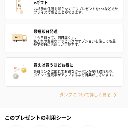
eギフト
愛らしいぬいぐるみを同梱してお届けします。
誕生日・記念日・出産祝いなどのシーンにおすすめです。
お相手の住所を知らなくてもプレゼントをsnsなどでサ
プライズで贈ることができます。
最短即日発送
「今日買って、明日届く」。
名入れや豊富なラッピングやオプションを施しても最
短で翌日にお届けが可能です。
買えば買うほどお得に
フラワーテディベア
テディベア（バニラ）
テディベア（
（2,390円）
（1,760円）
ル）（1,760円
会員ランクに応じてお得なクーポンが受け取れたり、
ポイント還元率がアップするなど特典がございます。
タンプについて詳しく見る
紅茶・コーヒー・スイーツ
紅茶・コーヒー・スイーツを同梱してお届けいたします。ギフト
への＋αにおすすめです。
このプレゼントの利用シーン