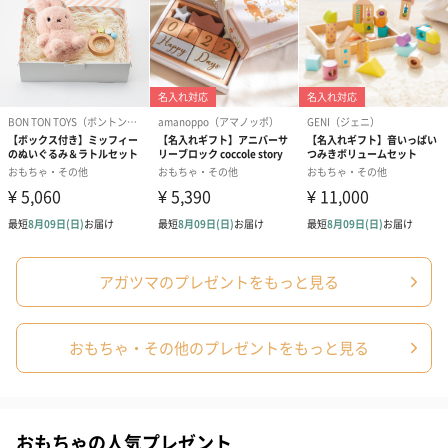
お届けボックスオプション
配送用のダンボールを装飾いたします。お相手のご住所に直接お
送りする際に人気のオプションです。お相手に直接手渡しする場
合は、紙袋との併用もおすすめです。
アガツマのプレゼントをもっと見る
ダンボール装飾（ひま
ダンボール装飾（チュ
ダンボール装
わり）（720円）
ーリップ）（720円）
イトピンク×
おもちゃ・その他のプレゼントをもっと見る
ト）（580円）
紙袋
おもちゃの人気プレゼント