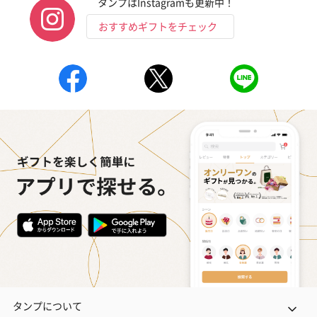
タンプはInstagramも更新中！
キャンドル・お香を同梱してお届けいたします。
おすすめギフトをチェック
フラッグカプセル：イ
フラッグカプセル：イ
ショートイン
ンセンススティック
ンセンススティック
（GRAPE AND
（END）（880円）
（St.OSMANTHUS）
（880円）
（880円）
おつまみ・その他
お酒にぴったりのおつまみ・サプリを同梱してお届けいたしま
す。
タンプについて