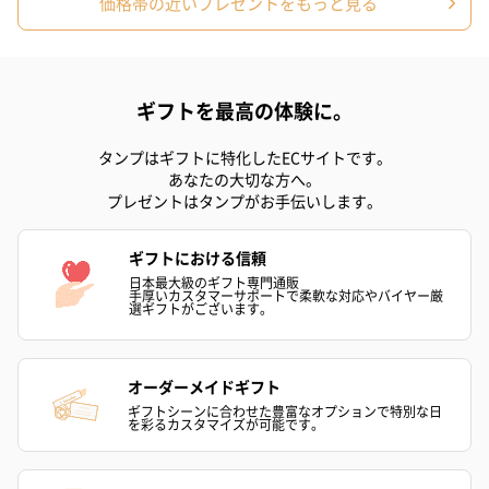
価格帯の近いプレゼントをもっと見る
ドライフラワー・プリザーブドフラワー
自然のお花で作ったドライフラワー・プリザーブドフラワーを同
梱します。
一部花材が写真と異なる場合がございます。予めご了承くださ
ギフトを最高の体験に。
い。パッケージに入れてお届けします。
タンプはギフトに特化したECサイトです。
あなたの大切な方へ。
プレゼントはタンプがお手伝いします。
ギフトにおける信頼
日本最大級のギフト専門通販
手厚いカスタマーサポートで柔軟な対応やバイヤー厳
選ギフトがございます。
プリザーブドフラワー
プリザーブドフラワー
アミュレット 
ブーケ（ピンク）
ブーケ（ブルー）
ク）（1,500円
（2,580円）
（2,580円）
オーダーメイドギフト
ギフトシーンに合わせた豊富なオプションで特別な日
を彩るカスタマイズが可能です。
ぬいぐるみ