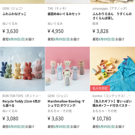
写真付きメッセージカ
写真付きメッセージカ
【誕生日】Hap
ード（680円）
ード（Thank you）ピ
Birthday ホ
ンク（680円）
刷なし）（11
のしカード
商品の形質上、のしを直接添付できない商品にのし風のカードを
同梱します。
※のし下はご記入いただけません。
※カードのデザインは一部変更する場合があります。