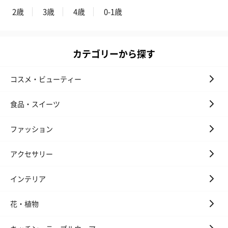
2歳
3歳
4歳
0-1歳
カテゴリーから探す
ゼリーバウム カット
麦わらパンダバウム
3層デザート 
（レモン＆紅茶）（432
（バナナ味）（540円）
ェ〜国産フル
円）
り〜 3号（86
コスメ・ビューティー
食品・スイーツ
スキンケアグッズ
ファッション
スキンケアグッズを同梱してお届けします。
アクセサリー
インテリア
花・植物