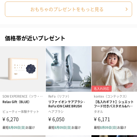
おもちゃのプレゼントをもっと見る
結婚祝い（御結婚御
出産祝い（御出産御
内祝い_蝶結び
価格帯が近いプレゼント
祝）（110円）
祝）（110円）
（110円）
出産祝いちょい足しギフト
出産祝いギフトへの＋αにおすすめです。お母様にもお子様にも嬉
しいギフトオプションをご用意いたしました。
商品と同梱してお届けいたします。