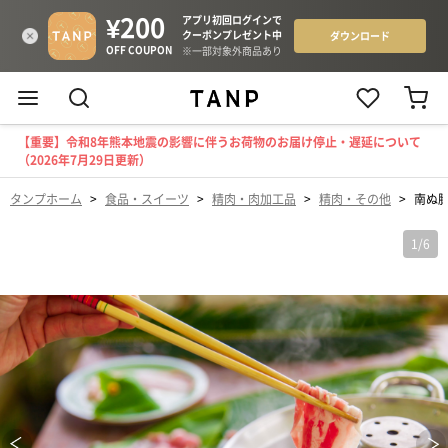
【重要】令和8年熊本地震の影響に伴うお荷物のお届け停止・遅延について
（2026年7月29日更新）
タンプホーム
>
食品・スイーツ
>
精肉・肉加工品
>
精肉・その他
>
南ぬ
1
/
6