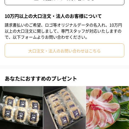
#妻
#父親
#母親
#彼女
#祖父
#上司女性
10万円以上の大口注文・法人のお客様について
#上司男性
#同僚女性
#同僚男性
#男子大学生
大切な人に贈りたい。
請求書払いのご希望、ロゴ等オリジナルデータの名入れ、10万円
以上の大口注文に関しまして、専門スタッフが対応いたしますの
#女子大学生
#弟
#兄
#10代
#20代前半
#20代後半
で、以下フォームよりお問い合わせください。
大切な方に贈るプレゼントには、印象に残るこだわりの逸品を贈
りませんか。
#30代
#40代
#50代
#70代
#80代
#90代
#60代
大口注文・法人のお問い合わせはこちら
「美味しいもの」は男女問わず、幅広い年齢層の方に人気の高い
ギフトです。
感想を言い合いながら自然と会話が広がる、食べくらべができる
お肉のセットは特におすすめです。
あなたにおすすめのプレゼント
記念日のお祝いやお返し、季節の贈り物にもぴったりです。
商品詳細情報
原材料
石垣島産豚肉
サイズ（外箱
幅170mm×奥行250mm×高さ45mm