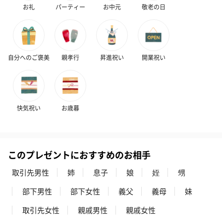
お礼
パーティー
お中元
敬老の日
自分へのご褒美
親孝行
昇進祝い
開業祝い
快気祝い
お歳暮
このプレゼントにおすすめのお相手
取引先男性
姉
息子
娘
姪
甥
部下男性
部下女性
義父
義母
妹
取引先女性
親戚男性
親戚女性