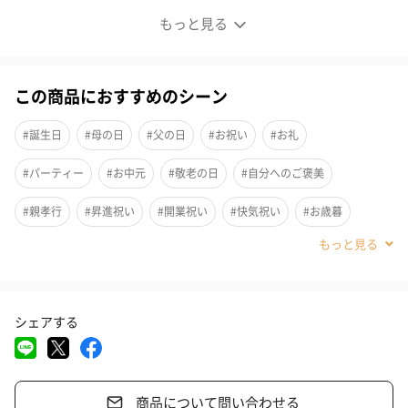
3つの部位を食べくらべできる嬉しいセット
もっと見る
南ぬ豚 しゃぶしゃぶ食べくらべセット
この商品におすすめのシーン
やわららかい肉質でしっとりした食感、甘みがありヘルシーな脂
身が特徴の「南ぬ豚（ぱいぬぶた）」のしゃぶしゃぶ用セット。
#誕生日
#母の日
#父の日
#お祝い
#お礼
部位ごとの味わいをお楽しみただけるよう、ロース、肩ロース、
#パーティー
#お中元
#敬老の日
#自分へのご褒美
バラをしゃぶしゃぶ用の食べくらべセットにしました。
#親孝行
#昇進祝い
#開業祝い
#快気祝い
#お歳暮
#取引先男性
#姉
#息子
#娘
#姪
#甥
#部下男性
【やえやまファーム】について
#部下女性
#義父
#義母
#妹
#取引先女性
#親戚男性
自社農場、牧場で大事に育てた農畜産物を、自社工場にて十分な
シェアする
#親戚女性
#小学生高学年の男の子
#小学生高学年の女の子
衛生・品質管理に基づいて加工し、安心・安全の商品をお届けし
ています。
#男子中学生
#女子中学生
#男子高校生
#女子高校生
石垣島の自然を守りながら、有機農法を行う農場と自然を味方に
商品について問い合わせる
#祖母
#彼氏
#女友達
#男友達
#男性
#女性
#夫
した牧場を運営。環境に優しい「循環型農業」を進めています。