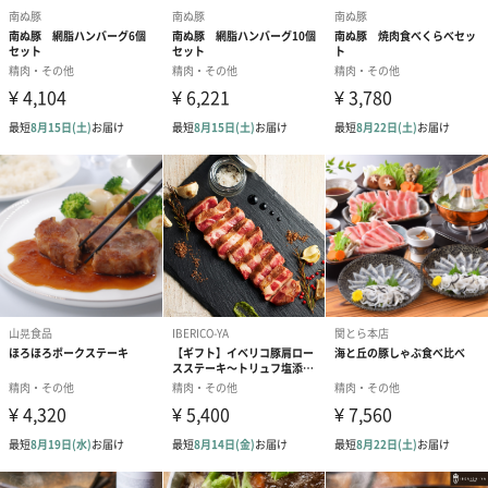
込み）
外装
折箱
重さ
バラ：200g
ロース：100g
肩ロース：100g
計400g
セット状態
箱を袋で包み配送します。
賞味期限
加工日より30日
原産国
日本
配送に関する
自然災害やコロナの影響でご希望日に届かない（1週間
注意
以上遅れる）可能性がございます。
あらかじめご了承ください。