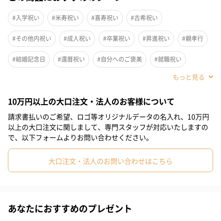
L字ファスナータイプの長財布です。
表側にフラップ式のコイン収納ポケットを完備しております。
#入学祝い
#米寿祝い
#喜寿祝い
#古希祝い
取り外し式のキーチェーン付きです。
#その他内祝い
#成人祝い
#卒業祝い
#昇進祝い
#親孝行
男性の方にも女性の方にもおすすめなシンプル無地のデザインも
#結婚記念日
#還暦祝い
#自分へのご褒美
#就職祝い
魅力です。
#誕生日
#敬老の日
#ホワイトデー
#バレンタイン
10万円以上の大口注文・法人のお客様について
#クリスマス
#サプライズ
#パーティー
#記念日
#お礼
上質な品質と特徴
請求書払いのご希望、ロゴ等オリジナルデータの名入れ、10万円
#お祝い
#父の日
#母の日
#取引先女性
#妹
#姉
以上の大口注文に関しまして、専門スタッフが対応いたしますの
で、以下フォームよりお問い合わせください。
L字ファスナーを開くと両サイドにあおり式のカード収納がありま
#息子
#娘
#部下男性
#部下女性
#義父
#義母
す。
大口注文・法人のお問い合わせはこちら
#取引先男性
#兄
#親戚男性
#親戚女性
カード収納の後ろにお札を挟んで収納できます。
#小学生高学年の男の子
#小学生高学年の女の子
#男子中学生
あおり式なので楽にお札を取り出せて便利です。仕切りの後ろに
は両サイドに1枚ずつカードが入るので大切なカードやICカードを
#女子中学生
#男子高校生
#女子高校生
#祖母
#彼氏
あなたにおすすめのプレゼント
入れても便利です。