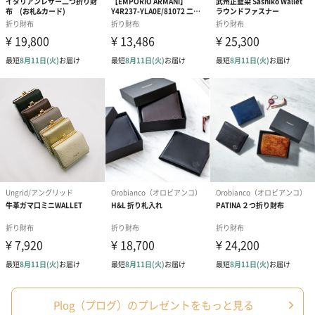
ご自分用にも、贈り物としても
シンプルでスタイリッシュなデザインが男性にも女性にもお使い
いただけます。
『いつも頑張っている自分へのご褒美に』
『ご友人やご両親のお誕生日プレゼントに』
新しいお財布を提案していく【Plog(プログ）】のお財布を大切な
方へのプレゼントにいかがでしょうか。
商品詳細情報
成分/原材料
牛革/豚革
Plog（プログ）のプレゼントをもっと見る
幅・奥行き・
175mm・25mm・92mm