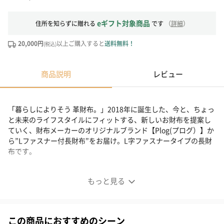
eギフト対象商品
住所を知らずに贈れる
です
（
詳細
）
20,000円
以上ご購入すると
送料無料！
(税込)
商品説明
レビュー
「暮らしによりそう 革財布。」2018年に誕生した、今と、ちょっ
と未来のライフスタイルにフィットする、新しいお財布を提案し
ていく、財布メーカーのオリジナルブランド【Plog(プログ）】か
ら”Lファスナー付長財布”をお届け。L字ファスナータイプの長財
布です。
使い勝手抜群の長財布
もっと見る
■Lファスナー付長財布
この商品におすすめのシーン