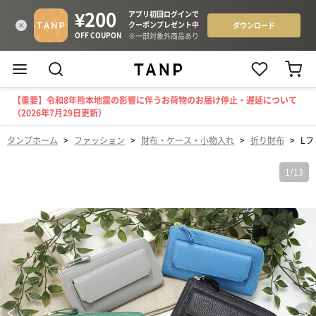
【重要】令和8年熊本地震の影響に伴うお荷物のお届け停止・遅延について
（2026年7月29日更新）
タンプホーム
>
ファッション
>
財布・ケース・小物入れ
>
折り財布
>
Lフ
1
/
13