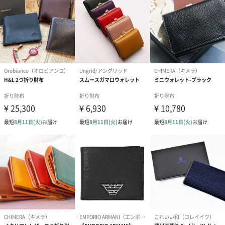
●爽やかな印象のブルー
上品なパッケージ
ダークグレーにブラックのブランドロゴを入れたスタイリッシュ
な化粧箱に入れてのお届けとなります。
【Plog(プログ）】
「暮らしによりそう 革財布。」
【Plog(プログ）】は2018年に誕生した、今と、ちょっと未来のラ
イフスタイルにフィットする、
新しいお財布を提案していく、財布メーカーのオリジナルブラン
ドです。