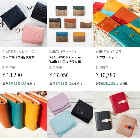
#女友達
#男友達
#男性
#女性
#夫
#妻
#父親
スマートフォンを収納するなど多目的な使い方ができます。
#母親
#彼女
#祖父
#上司女性
#上司男性
#同僚女性
（※スマートフォンは機種やサイズによって収納ができない場合
もございますので、サイズをご確認ください。）
#同僚男性
#男子大学生
#女子大学生
#弟
#10代
#20代前半
#20代後半
#30代
#40代
#50代
#70代
素材について「滑らかで柔らかい手触り。使い初めから手になじ
むタッチ感にこだわった組み合わせ。使い続けるとしっとりと手
に馴染みます。」
表素材はイタリア北部に本社のあるマストロット社製の「シュリ
ンクレザー」を使用しております。
ヨーロッパの原皮を使用してクロムなめし加工を施し徹底した品
質管理のもと、発色の良い顔料で仕上げています。
付属素材は国産の豚革を東京で加工した「ピッグスキン」を使用
しております。
100％植物タンニン鞣しで仕上げた革は「ミモザ」という植物から
抽出したタンニンを使用しています。