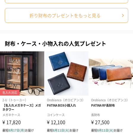
高さ
外装の形状
四角い紙箱
折り財布のプレゼントをもっと見る
重さ/内容量
140g
備考
・カードポケット12
財布・ケース・小物入れの人気プレゼント
・札ポケット2
・小銭入1
お届け内容・
お財布本体を紙箱に入れ段ボール箱でお届けします。
セット状態
カラーコード
＃10ブラック
＃20グレー
＃34オレンジ
＃70グリーン
＃80ブルー
原産国
中国
その他留意事
スマートフォンは機種やサイズによって収納ができな
項
い場合もございますので、サイズをご確認ください。