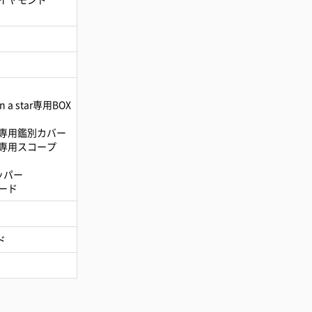
on a star専用BOX
star専用鑑別カバー
star専用スコープ
ョッパー
ード
ド