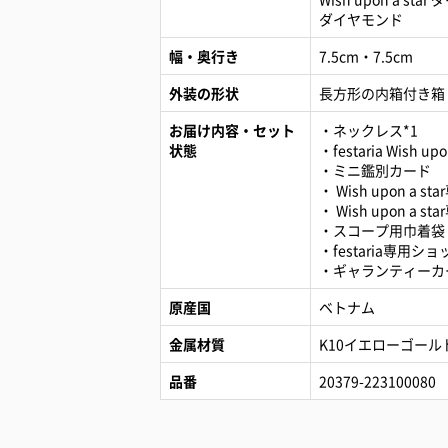
ダイヤモンド
幅・奥行き
7.5cm・7.5cm
外装の形状
長方形の内箱付き箱
お届け内容・セット
・ネックレス*1
状態
・festaria Wish up
・ミニ鑑別カード
・ Wish upon a 
・ Wish upon a 
・スコープ用巾着袋
・festaria専用シ
・ギャランティーカ
原産国
ベトナム
金属材質
K10イエローゴール
品番
20379-223100080