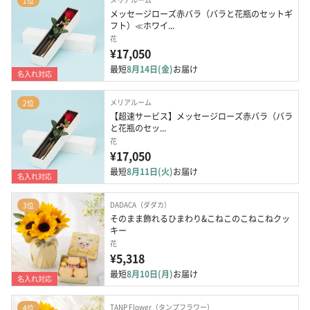
1位
メッセージローズ赤バラ（バラと花瓶のセットギ
フト）≪ホワイ...
花
¥17,050
最短
8月14日(金)
お届け
名入れ対応
メリアルーム
2位
【超速サービス】メッセージローズ赤バラ（バラ
と花瓶のセッ...
花
¥17,050
最短
8月11日(火)
お届け
名入れ対応
DADACA（ダダカ）
3位
そのまま飾れるひまわり&こねこのこねこねクッ
キー
花
¥5,318
最短
8月10日(月)
お届け
名入れ対応
TANP Flower（タンプフラワー）
4位