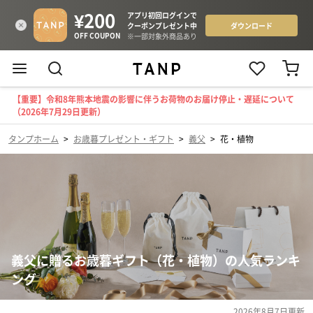
【重要】令和8年熊本地震の影響に伴うお荷物のお届け停止・遅延について
（2026年7月29日更新）
タンプホーム
>
お歳暮プレゼント・ギフト
>
義父
>
花・植物
義父に贈るお歳暮ギフト（花・植物）の人気ランキ
ング
2026年8月7日
更新