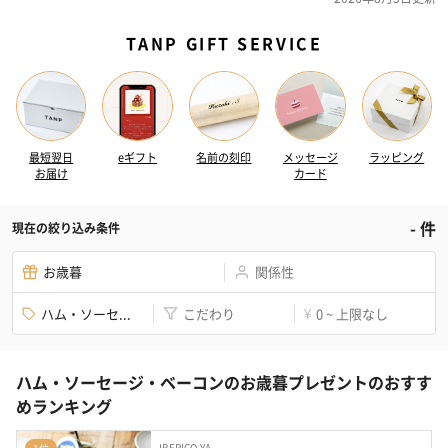
TANP GIFT SERVICE
最短翌日
eギフト
名前の刻印
メッセージ
ラッピング
お届け
カード
-
件
現在の絞り込み条件
お歳暮
関係性
ハム・ソーセ...
こだわり
0 ~ 上限なし
¥
ハム・ソーセージ・ベーコンのお歳暮プレゼントのおすす
めランキング
IBERICO-YA