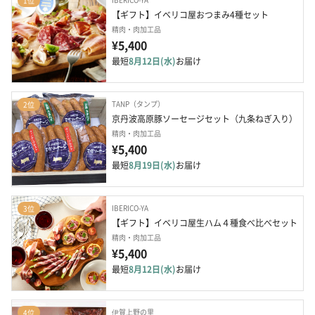
1位
【ギフト】イベリコ屋おつまみ4種セット
精肉・肉加工品
¥5,400
最短
8月12日(水)
お届け
TANP（タンプ）
2位
京丹波高原豚ソーセージセット（九条ねぎ入り）
精肉・肉加工品
¥5,400
最短
8月19日(水)
お届け
IBERICO-YA
3位
【ギフト】イベリコ屋生ハム４種食べ比べセット
精肉・肉加工品
¥5,400
最短
8月12日(水)
お届け
伊賀上野の里
4位