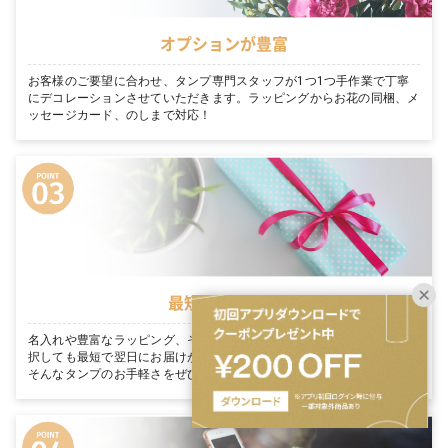
オプションが豊富
お客様のご要望に合わせ、タンプ専門スタッフが1つ1つ手作業で丁寧
にデコレーションさせていただきます。ラッピングからお花の同梱、メ
ッセージカード、のしまで対応！
最短翌日お届け
名入れや豊富なラッピング、そのまま渡せる完璧な装飾を たくさん選
択しても最短で翌日にお届けが可能です。「今日買って、明日届く」。
そんなタンプのお手軽さをぜひご体感ください。