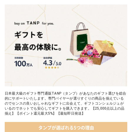
03 WEEKBOOK【温泉を超えた入浴剤】
05 レディースアクセサリー
04 テディベア&誕生石オープンハート
05【名入れギフト】toilette(トワレ)
日本最大級のギフト専門通販TANP（タンプ）があなたのギフト選びを総合
的にサポートいたします。専門バイヤーが選りすぐりの商品を揃えている
のでセンスの良いおしゃれなギフトに出会えて、ギフトコンシェルジュが
いるのでネットでも安心してギフトを購入できます。【25,000点以上の品
揃え】【ポイント還元最大5%】【最短即日発送】
タンプが選ばれる5つの理由