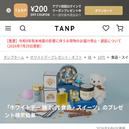
【重要】令和8年熊本地震の影響に伴うお荷物のお届け停止・遅延について
（2026年7月29日更新）
タンプホーム
>
ホワイトデープレゼント・ギフト
>
妹
>
10代
>
食品・スイ
「ホワイトデー 妹 10代 食品・スイーツ」のプレゼ
ント検索結果
2026年8月6日
更新