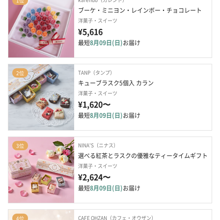
1位
ブーケ・ミニヨン・レインボー・チョコレート
洋菓子・スイーツ
¥5,616
最短
8月09日(日)
お届け
TANP（タンプ）
2位
キューブラスク5個入 カラン
洋菓子・スイーツ
¥1,620〜
最短
8月09日(日)
お届け
NINA'S（ニナス）
3位
選べる紅茶とラスクの優雅なティータイムギフト
洋菓子・スイーツ
¥2,624〜
最短
8月09日(日)
お届け
CAFE OHZAN（カフェ・オウザン）
4位