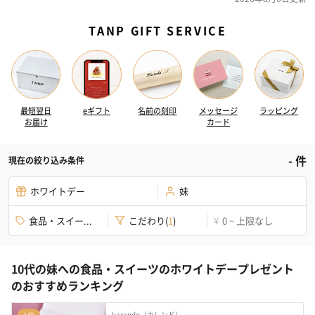
TANP GIFT SERVICE
最短翌日
eギフト
名前の刻印
メッセージ
ラッピング
お届け
カード
-
件
現在の絞り込み条件
ホワイトデー
妹
食品・スイー...
こだわり
(
1
)
0 ~ 上限なし
¥
10代の妹への食品・スイーツのホワイトデープレゼント
のおすすめランキング
karendo（カレンド）