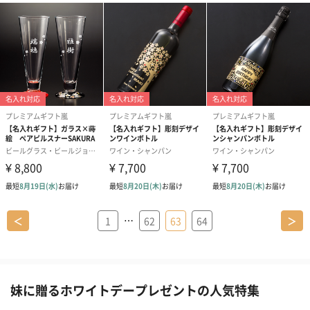
…
＜
1
62
63
64
＞
妹に贈るホワイトデープレゼントの人気特集