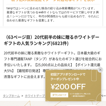
tanpではシーンに合わせた独自の絞り込み検索機能がついています。
最適なギフトが見つかるwebサイトならではのサービスで探しやすさ満
点！シーンだけでなく、年代や関係性からも絞り込めるので、その人に
合わせた最適なギフトを提案します。
（63ページ目）20代前半の妹に贈るホワイトデー
ギフトの人気ランキング(6823件)
20代前半の妹に贈る素敵なホワイトデーギフト。日本最大級のギ
フト専門通販TANP（タンプ）があなたのギフト選びを総合的にお
手伝いいたします。【25,000点以上の品揃え】【ポイント還元最
大5%】【最短即日発送】 専門バイヤーが厳選したセンスのよいお
洒落なギフトに出会えます。
タンプホーム
>
ホワイトデープレゼント・ギフト
>
妹
>
20代前半
>
63ペ