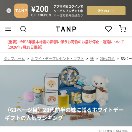
【重要】令和8年熊本地震の影響に伴うお荷物のお届け停止・遅延について
（2026年7月29日更新）
タンプホーム
>
ホワイトデープレゼント・ギフト
>
妹
>
20代前半
>
63ペ
（63ページ目）20代前半の妹に贈るホワイトデー
ギフトの人気ランキング
2026年8月6日
更新