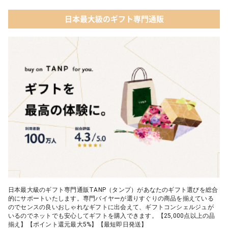
02 キューブラスク5個入 カラン
04 コフレ・限定セット商品
日本最大級のギフト専門通販
03 WEEKBOOK【温泉を超えた入浴剤】
05 レディースアクセサリー
04 テディベア&誕生石オープンハート
05【名入れギフト】toilette(トワレ)
日本最大級のギフト専門通販TANP（タンプ）があなたのギフト選びを総合
的にサポートいたします。専門バイヤーが選りすぐりの商品を揃えている
のでセンスの良いおしゃれなギフトに出会えて、ギフトコンシェルジュが
いるのでネットでも安心してギフトを購入できます。【25,000点以上の品
揃え】【ポイント還元最大5%】【最短即日発送】