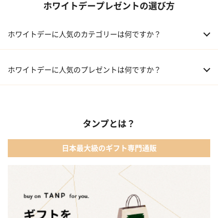
ホワイトデープレゼントの選び方
ホワイトデーに人気のカテゴリーは何ですか？
01 洋菓子・スイーツ
ホワイトデーに人気のプレゼントは何ですか？
02 メイクアップ
01 【名入れギフト】フラワーティントリップ［日本限定ピンクゴ
ールドパッケージ］
03 入浴剤・バスケア
タンプとは？
02 キューブラスク5個入 カラン
04 コフレ・限定セット商品
日本最大級のギフト専門通販
03 WEEKBOOK【温泉を超えた入浴剤】
05 レディースアクセサリー
04 テディベア&誕生石オープンハート
05【名入れギフト】toilette(トワレ)