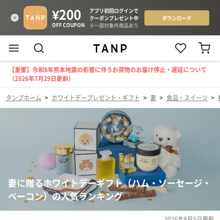
【重要】令和8年熊本地震の影響に伴うお荷物のお届け停止・遅延について
（2026年7月29日更新）
タンプホーム
>
ホワイトデープレゼント・ギフト
>
妻
>
食品・スイーツ
>
妻に贈るホワイトデーギフト（ハム・ソーセージ・
ベーコン）の人気ランキング
2026年8月5日
更新