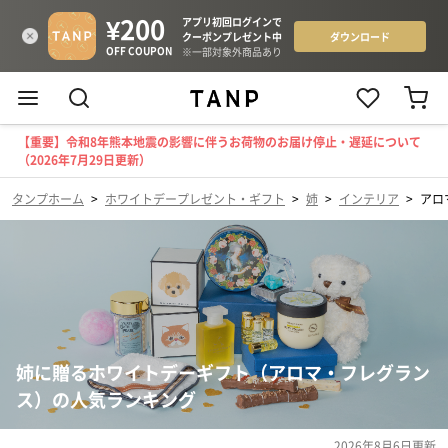
【重要】令和8年熊本地震の影響に伴うお荷物のお届け停止・遅延について
（2026年7月29日更新）
タンプホーム
>
ホワイトデープレゼント・ギフト
>
姉
>
インテリア
>
アロ
姉に贈るホワイトデーギフト（アロマ・フレグラン
ス）の人気ランキング
2026年8月6日
更新