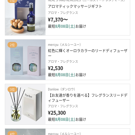
1位
アロマティックマッサージギフト
アロマ・フレグランス
¥7,370〜
最短
8月08日(土)
お届け
mercyu（メルシーユー）
2位
虹色に輝くオーロラカラーのリードディフューザ
ー
アロマ・フレグランス
¥2,530
最短
8月08日(土)
お届け
Danlow（ダンロウ）
3位
【お友達が香りを選べる】フレグランスリードデ
ィフューザー
アロマ・フレグランス
¥25,300
最短
8月08日(土)
お届け
mercyu（メルシーユー）
4位