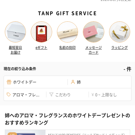
TANP GIFT SERVICE
最短翌日
eギフト
名前の刻印
メッセージ
ラッピング
お届け
カード
-
件
現在の絞り込み条件
ホワイトデー
姉
アロマ・フレ...
こだわり
0 ~ 上限なし
¥
姉へのアロマ・フレグランスのホワイトデープレゼントの
おすすめランキング
NEAL'S YARD REMEDIES（ニールズヤード レメディーズ）