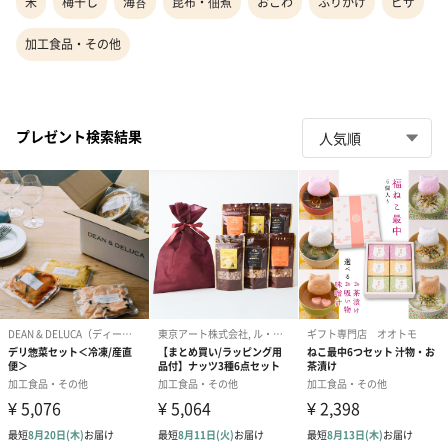
米
梅干し
海苔
昆布・佃煮
おこわ
ふりかけ
ピザ
加工食品・その他
プレゼント検索結果