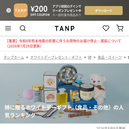
【重要】令和8年熊本地震の影響に伴うお荷物のお届け停止・遅延について
（2026年7月29日更新）
タンプホーム
>
ホワイトデープレゼント・ギフト
>
姉
>
食品・スイーツ
>
姉に贈るホワイトデーギフト（食品・その他）の人
気ランキング
2026年8月8日
更新