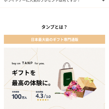
02 メイクアップ
01 【名入れギフト】フラワーティントリップ［日本限定ピンクゴ
ールドパッケージ］
03 入浴剤・バスケア
タンプとは？
02 キューブラスク5個入 カラン
04 コフレ・限定セット商品
日本最大級のギフト専門通販
03 WEEKBOOK【温泉を超えた入浴剤】
05 レディースアクセサリー
04 テディベア&誕生石オープンハート
05【名入れギフト】toilette(トワレ)