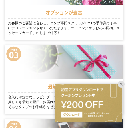
オプションが豊富
お客様のご要望に合わせ、タンプ専門スタッフが1つ1つ手作業で丁寧
にデコレーションさせていただきます。ラッピングからお花の同梱、メ
ッセージカード、のしまで対応！
最短翌日お届け
名入れや豊富なラッピング、そのまま渡せる完璧な装飾を たくさん選
択しても最短で翌日にお届けが可能です。「今日買って、明日届く」。
そんなタンプのお手軽さをぜひご体感ください。