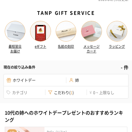
TANP GIFT SERVICE
最短翌日
eギフト
名前の刻印
メッセージ
ラッピング
お届け
カード
-
件
現在の絞り込み条件
ホワイトデー
姉
カテゴリ
こだわり
(
1
)
0 ~ 上限なし
¥
10代の姉へのホワイトデープレゼントのおすすめランキ
ング
ReFa（リファ）