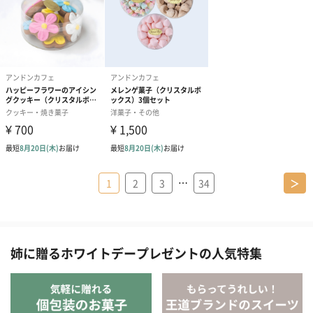
…
1
2
3
34
＞
姉に贈るホワイトデープレゼントの人気特集