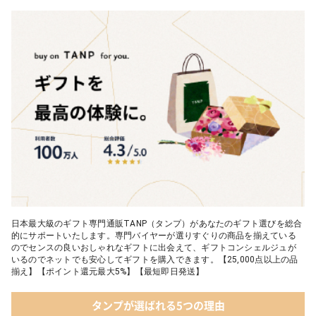
03 WEEKBOOK【温泉を超えた入浴剤】
05 レディースアクセサリー
04 テディベア&誕生石オープンハート
05【名入れギフト】toilette(トワレ)
日本最大級のギフト専門通販TANP（タンプ）があなたのギフト選びを総合
的にサポートいたします。専門バイヤーが選りすぐりの商品を揃えている
のでセンスの良いおしゃれなギフトに出会えて、ギフトコンシェルジュが
いるのでネットでも安心してギフトを購入できます。【25,000点以上の品
揃え】【ポイント還元最大5%】【最短即日発送】
タンプが選ばれる5つの理由