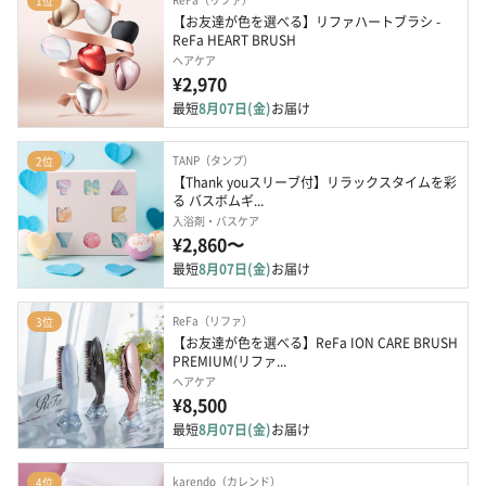
1位
【お友達が色を選べる】リファハートブラシ - 
ReFa HEART BRUSH
ヘアケア
¥2,970
最短
8月07日(金)
お届け
TANP（タンプ）
2位
【Thank youスリーブ付】リラックスタイムを彩
る バスボムギ...
入浴剤・バスケア
¥2,860〜
最短
8月07日(金)
お届け
ReFa（リファ）
3位
【お友達が色を選べる】ReFa ION CARE BRUSH 
PREMIUM(リファ...
ヘアケア
¥8,500
最短
8月07日(金)
お届け
karendo（カレンド）
4位