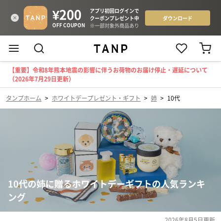
【重要】令和8年熊本地震の影響に伴うお荷物のお届け停止・遅延について
（2026年7月29日更新）
タンプホーム
>
ホワイトデープレゼント・ギフト
>
姉
>
10代
10代の姉に贈るホワイトデーギフトの人気ランキ
ング
2026年8月5日
更新