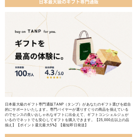
日本最大級のギフト専門通販
03 WEEKBOOK【温泉を超えた入浴剤】
05 レディースアクセサリー
04 テディベア&誕生石オープンハート
05【名入れギフト】toilette(トワレ)
日本最大級のギフト専門通販TANP（タンプ）があなたのギフト選びを総合
的にサポートいたします。専門バイヤーが選りすぐりの商品を揃えている
のでセンスの良いおしゃれなギフトに出会えて、ギフトコンシェルジュが
いるのでネットでも安心してギフトを購入できます。【25,000点以上の品
揃え】【ポイント還元最大5%】【最短即日発送】