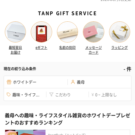
TANP GIFT SERVICE
最短翌日
eギフト
名前の刻印
メッセージ
ラッピング
お届け
カード
-
件
現在の絞り込み条件
ホワイトデー
義母
趣味・ライフ...
こだわり
0 ~ 上限なし
¥
義母への趣味・ライフスタイル雑貨のホワイトデープレゼ
ントのおすすめランキング
HeartBuds（ハートバッズ）