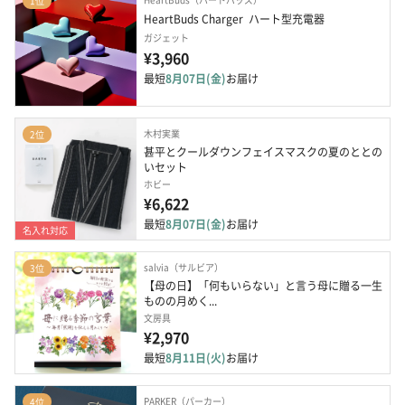
1位
HeartBuds Charger  ハート型充電器
ガジェット
¥3,960
最短
8月07日(金)
お届け
木村実業
2位
甚平とクールダウンフェイスマスクの夏のととの
いセット
ホビー
¥6,622
最短
8月07日(金)
お届け
名入れ対応
salvia（サルビア）
3位
【母の日】「何もいらない」と言う母に贈る一生
ものの月めく...
文房具
¥2,970
最短
8月11日(火)
お届け
PARKER（パーカー）
4位