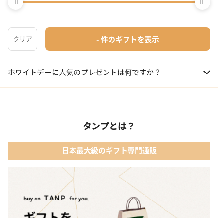
ホワイトデープレゼントの選び方
ホワイトデーに人気のカテゴリーは何ですか？
01 洋菓子・スイーツ
ホワイトデーに人気のプレゼントは何ですか？
02 メイクアップ
01 【名入れギフト】フラワーティントリップ［日本限定ピンクゴ
ールドパッケージ］
03 入浴剤・バスケア
タンプとは？
02 キューブラスク5個入 カラン
04 コフレ・限定セット商品
日本最大級のギフト専門通販
03 WEEKBOOK【温泉を超えた入浴剤】
05 レディースアクセサリー
04 テディベア&誕生石オープンハート
05【名入れギフト】toilette(トワレ)