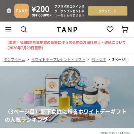
【重要】令和8年熊本地震の影響に伴うお荷物のお届け停止・遅延について
（2026年7月29日更新）
タンプホーム
>
ホワイトデープレゼント・ギフト
>
部下女性
>
3ページ目
（3ページ目）部下女性に贈るホワイトデーギフト
の人気ランキング
2026年8月5日
更新