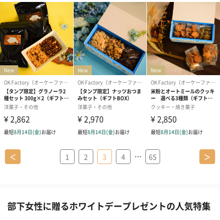
…
＜
1
2
3
4
65
＞
部下女性に贈るホワイトデープレゼントの人気特集