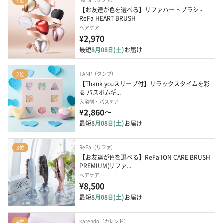
1位
【お友達が色を選べる】リファハートブラシ - 
ReFa HEART BRUSH
ヘアケア
¥2,970
最短
8月08日(土)
お届け
TANP（タンプ）
2位
【Thank youスリーブ付】リラックスタイムを彩
る バスボムギ...
入浴剤・バスケア
¥2,860〜
最短
8月08日(土)
お届け
ReFa（リファ）
3位
【お友達が色を選べる】ReFa ION CARE BRUSH 
PREMIUM(リファ...
ヘアケア
¥8,500
最短
8月08日(土)
お届け
karendo（カレンド）
4位