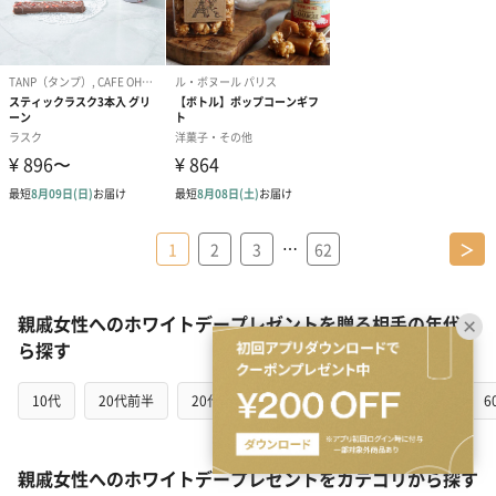
…
1
2
3
62
＞
親戚女性へのホワイトデープレゼントを贈る相手の年代か
ら探す
10代
20代前半
20代後半
30代
40代
50代
6
親戚女性へのホワイトデープレゼントをカテゴリから探す