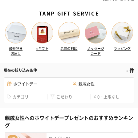
TANP GIFT SERVICE
最短翌日
eギフト
名前の刻印
メッセージ
ラッピング
お届け
カード
-
件
現在の絞り込み条件
ホワイトデー
親戚女性
カテゴリ
こだわり
0 ~ 上限なし
¥
親戚女性へのホワイトデープレゼントのおすすめランキン
グ
ReFa（リファ）