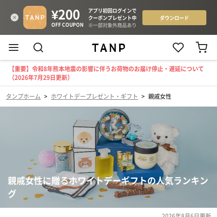
【重要】令和8年熊本地震の影響に伴うお荷物のお届け停止・遅延について
（2026年7月29日更新）
タンプホーム
>
ホワイトデープレゼント・ギフト
>
親戚女性
親戚女性に贈るホワイトデーギフトの人気ランキン
グ
2026年8月6日
更新