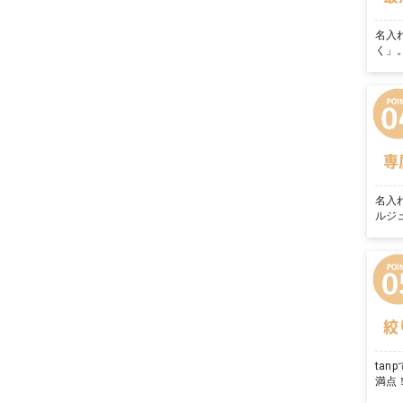
名入
く」
専
名入
ルジ
絞
ta
満点