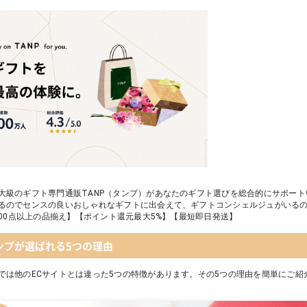
レディースアクセサリー
テディベア&誕生石オープンハート
名入れギフト】toilette(トワレ)
大級のギフト専門通販TANP（タンプ）があなたのギフト選びを総合的にサポー
るのでセンスの良いおしゃれなギフトに出会えて、ギフトコンシェルジュがいる
,000点以上の品揃え】【ポイント還元最大5%】【最短即日発送】
ンプが選ばれる5つの理由
では他のECサイトとは違った5つの特徴があります。その5つの理由を簡単にご紹