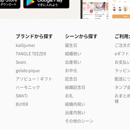
ブランドから探す
シーンから探す
ご利用
kailijumei
誕生日
ご注文
TANGLE TEEZER
結婚祝い
eギフト
Sears
出産祝い
お支払
gelato pique
お中元
ラッピ
アソビュー！ギフト
記念日
配送に
ハーモニック
結婚記念日
タンプ
SWATi
お礼
おまと
様
BUYER
結婚内祝い
出産内祝い
その他のシーン