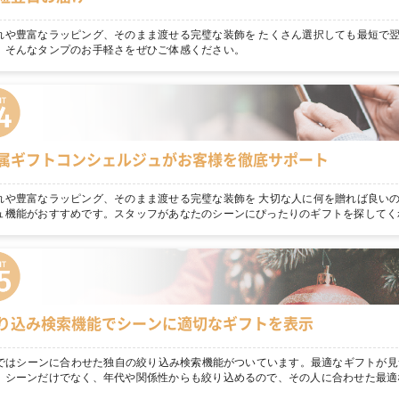
れや豊富なラッピング、そのまま渡せる完璧な装飾を たくさん選択しても最短で
。そんなタンプのお手軽さをぜひご体感ください。
属ギフトコンシェルジュがお客様を徹底サポート
れや豊富なラッピング、そのまま渡せる完璧な装飾を 大切な人に何を贈れば良いの
ュ機能がおすすめです。スタッフがあなたのシーンにぴったりのギフトを探してく
り込み検索機能でシーンに適切なギフトを表示
npではシーンに合わせた独自の絞り込み検索機能がついています。最適なギフトが見
！シーンだけでなく、年代や関係性からも絞り込めるので、その人に合わせた最適