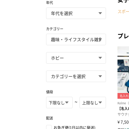
年代
スポ
カテゴリー
プレ
値段
~
配送
お急ぎ便(1日以内に発送)