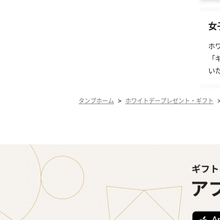
女
ホ
「
い
>
タンプホーム
ホワイトデープレゼント・ギフト