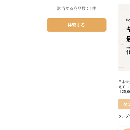
05 
04 
該当する商品数：
1件
05【
検索する
日本最
えてい
【25
タ
タンプ