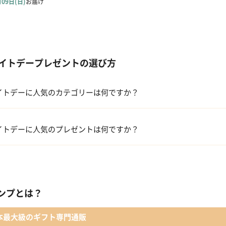
イトデープレゼントの選び方
イトデーに人気のカテゴリーは何ですか？
洋菓子・スイーツ
イトデーに人気のプレゼントは何ですか？
メイクアップ
 【名入れギフト】フラワーティントリップ［日本限定ピンクゴールドパッ
入浴剤・バスケア
キューブラスク5個入 カラン
ンプとは？
コフレ・限定セット商品
WEEKBOOK【温泉を超えた入浴剤】
本最大級のギフト専門通販