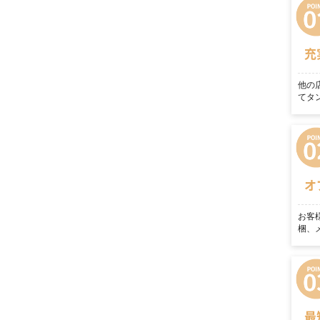
充
他の
てタ
オ
お客
梱、
最