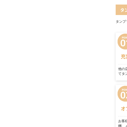
タ
タンプ
充
他の
てタ
オ
お客
梱、