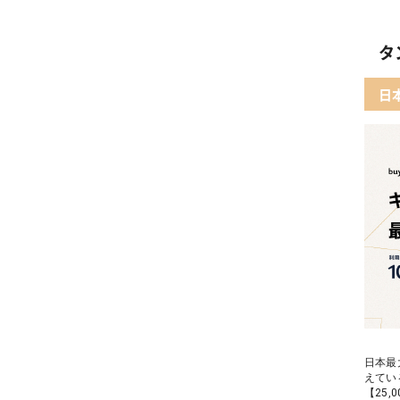
03 
02 
タ
04 
03 
日
05 
04 
05【
日本最
えてい
【25