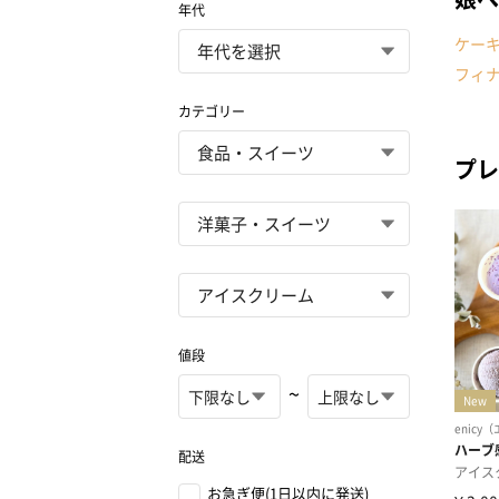
年代
ケー
フィ
カテゴリー
プレ
値段
~
配送
お急ぎ便(1日以内に発送)