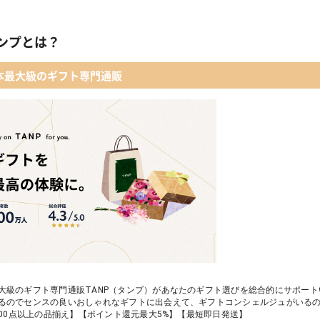
入浴剤・バスケア
キューブラスク5個入 カラン
ンプとは？
コフレ・限定セット商品
WEEKBOOK【温泉を超えた入浴剤】
本最大級のギフト専門通販
レディースアクセサリー
テディベア&誕生石オープンハート
名入れギフト】toilette(トワレ)
大級のギフト専門通販TANP（タンプ）があなたのギフト選びを総合的にサポー
るのでセンスの良いおしゃれなギフトに出会えて、ギフトコンシェルジュがいる
,000点以上の品揃え】【ポイント還元最大5%】【最短即日発送】