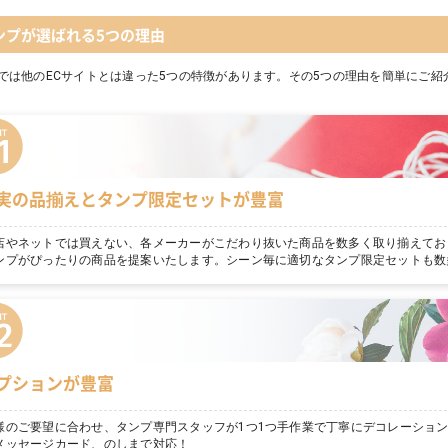
ンプが選ばれる5つの理由
では他のECサイトとは違った5つの特徴があります。その5つの理由を簡単にご紹
実の品揃えとタンプ限定セットが豊富
店やネットでは買えない、各メーカーがこだわり抜いた商品を数多く取り揃えてお
ンプがぴったりの商品を提案いたします。シーン毎に適切なタンプ限定セットも数
プションが豊富
様のご要望に合わせ、タンプ専門スタッフが1つ1つ手作業で丁寧にデコレーショ
メッセージカード、のしまで対応！