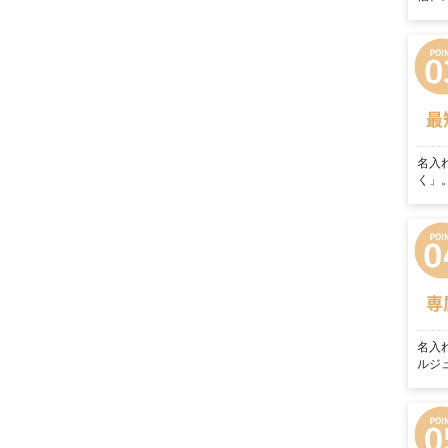
最
名入
く」
専
名入
ルジ