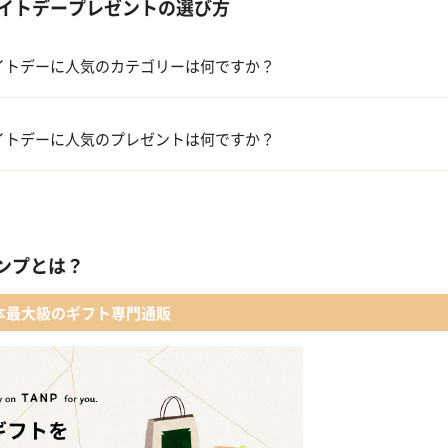
イトデープレゼントの選び方
イトデーに人気のカテゴリーは何ですか？
洋菓子・スイーツ
イトデーに人気のプレゼントは何ですか？
メイクアップ
 【名入れギフト】フラワーティントリップ［日本限定ピンクゴールドパッ
入浴剤・バスケア
キューブラスク5個入 カラン
ンプとは？
コフレ・限定セット商品
WEEKBOOK【温泉を超えた入浴剤】
本最大級のギフト専門通販
レディースアクセサリー
テディベア&誕生石オープンハート
名入れギフト】toilette(トワレ)