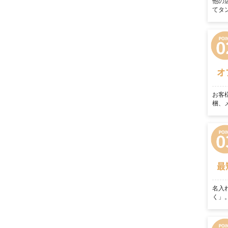
他の
てタ
オ
お客
梱、
最
名入
く」