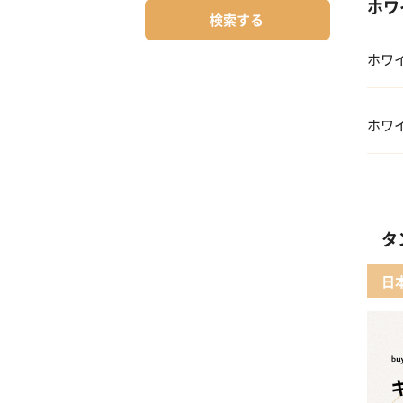
ホワ
検索する
ホワ
01 
ホワ
02 
01
03 
02 
タ
04 
03 
日
05 
04 
05【