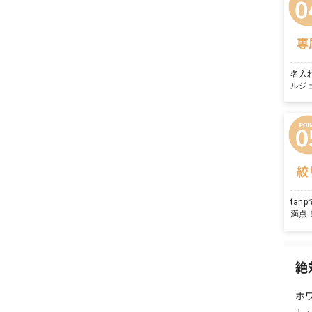
専
名入
ルジ
絞
ta
満点
絶
ホ