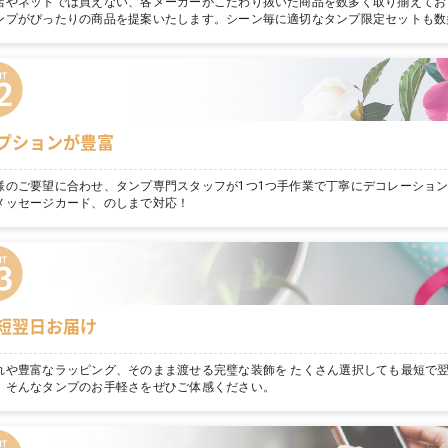
店やネットでは買えない、各メーカーがこだわり抜いた商品を数多く取り揃えてお
ンプがぴったりの商品を提案いたします。シーン毎に適切なタンプ限定セットも数
プションが豊富
様のご要望に合わせ、タンプ専門スタッフが1つ1つ手作業で丁寧にデコレーショ
メッセージカード、のしまで対応！
短翌日お届け
れや豊富なラッピング、そのまま渡せる完璧な装飾を たくさん選択しても最短で
。そんなタンプのお手軽さをぜひご体感ください。