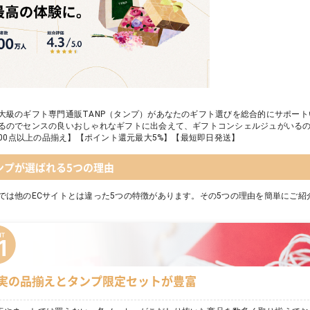
大級のギフト専門通販TANP（タンプ）があなたのギフト選びを総合的にサポー
るのでセンスの良いおしゃれなギフトに出会えて、ギフトコンシェルジュがいる
,000点以上の品揃え】【ポイント還元最大5%】【最短即日発送】
ンプが選ばれる5つの理由
では他のECサイトとは違った5つの特徴があります。その5つの理由を簡単にご紹
実の品揃えとタンプ限定セットが豊富