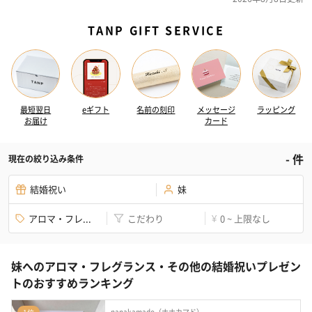
TANP GIFT SERVICE
最短翌日
eギフト
名前の刻印
メッセージ
ラッピング
お届け
カード
-
件
現在の絞り込み条件
結婚祝い
妹
アロマ・フレ...
こだわり
0 ~ 上限なし
¥
妹へのアロマ・フレグランス・その他の結婚祝いプレゼン
トのおすすめランキング
nanakamado（ナナカマド）