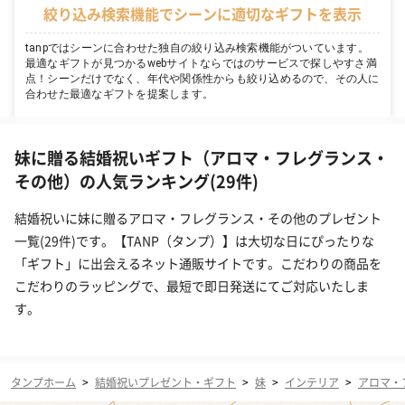
絞り込み検索機能でシーンに適切なギフトを表示
tanpではシーンに合わせた独自の絞り込み検索機能がついています。
最適なギフトが見つかるwebサイトならではのサービスで探しやすさ満
点！シーンだけでなく、年代や関係性からも絞り込めるので、その人に
合わせた最適なギフトを提案します。
妹に贈る結婚祝いギフト（アロマ・フレグランス・
その他）の人気ランキング(29件)
結婚祝いに妹に贈るアロマ・フレグランス・その他のプレゼント
一覧(29件)です。【TANP（タンプ）】は大切な日にぴったりな
「ギフト」に出会えるネット通販サイトです。こだわりの商品を
こだわりのラッピングで、最短で即日発送にてご対応いたしま
す。
タンプホーム
>
結婚祝いプレゼント・ギフト
>
妹
>
インテリア
>
アロマ・