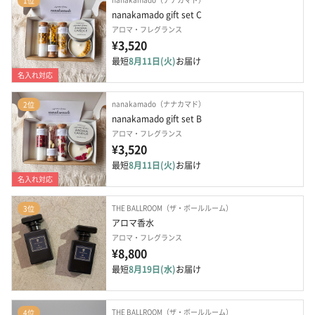
1位
nanakamado gift set C
アロマ・フレグランス
¥3,520
最短
8月11日(火)
お届け
名入れ対応
nanakamado（ナナカマド）
2位
nanakamado gift set B
アロマ・フレグランス
¥3,520
最短
8月11日(火)
お届け
名入れ対応
THE BALLROOM（ザ・ボールルーム）
3位
アロマ香水
アロマ・フレグランス
¥8,800
最短
8月19日(水)
お届け
THE BALLROOM（ザ・ボールルーム）
4位