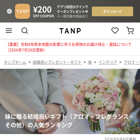
【重要】令和8年熊本地震の影響に伴うお荷物のお届け停止・遅延について
（2026年7月29日更新）
タンプホーム
>
結婚祝いプレゼント・ギフト
>
妹
>
インテリア
>
アロマ・
妹に贈る結婚祝いギフト（アロマ・フレグランス・
その他）の人気ランキング
2026年8月8日
更新