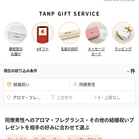
TANP GIFT SERVICE
最短翌日
eギフト
名前の刻印
メッセージ
ラッピング
お届け
カード
-
件
現在の絞り込み条件
結婚祝い
同僚男性
アロマ・フレ...
こだわり
0 ~ 上限なし
¥
同僚男性へのアロマ・フレグランス・その他の結婚祝いプ
レゼントを相手の好みに合わせて選ぶ