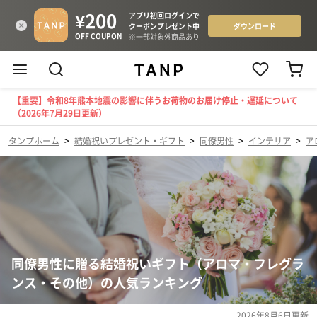
【重要】令和8年熊本地震の影響に伴うお荷物のお届け停止・遅延について
（2026年7月29日更新）
タンプホーム
>
結婚祝いプレゼント・ギフト
>
同僚男性
>
インテリア
>
ア
同僚男性に贈る結婚祝いギフト（アロマ・フレグラ
ンス・その他）の人気ランキング
2026年8月6日
更新