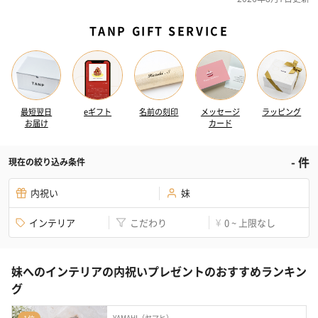
TANP GIFT SERVICE
最短翌日
eギフト
名前の刻印
メッセージ
ラッピング
お届け
カード
-
件
現在の絞り込み条件
内祝い
妹
インテリア
こだわり
0 ~ 上限なし
¥
妹へのインテリアの内祝いプレゼントのおすすめランキン
グ
YAMAHI（ヤマヒ）