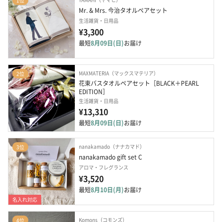
1位
Mr. & Mrs. 今治タオルペアセット
生活雑貨・日用品
¥3,300
最短
8月09日(日)
お届け
MAXMATERIA（マックスマテリア）
2位
花束バスタオルペアセット［BLACK＋PEARL 
EDITION］
生活雑貨・日用品
¥13,310
最短
8月09日(日)
お届け
nanakamado（ナナカマド）
3位
nanakamado gift set C
アロマ・フレグランス
¥3,520
最短
8月10日(月)
お届け
名入れ対応
Komons（コモンズ）
4位