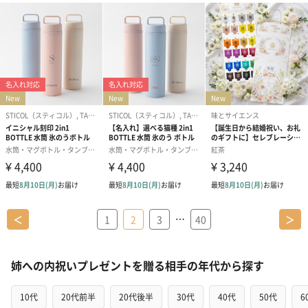
…
＜
1
2
3
40
＞
姉への内祝いプレゼントを贈る相手の年代から探す
10代
20代前半
20代後半
30代
40代
50代
6