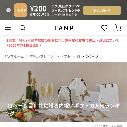
【重要】令和8年熊本地震の影響に伴うお荷物のお届け停止・遅延について
（2026年7月29日更新）
タンプホーム
>
内祝いプレゼント・ギフト
>
姉
>
2ページ目
（2ページ目）姉に贈る内祝いギフトの人気ランキ
ング
2026年8月8日
更新