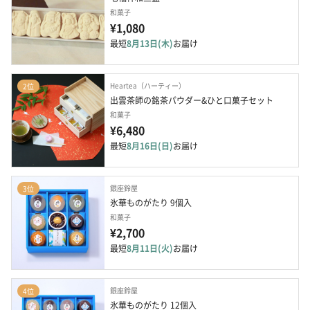
和菓子
¥1,080
最短
8月13日(木)
お届け
Heartea（ハーティー）
2位
出雲茶師の銘茶パウダー&ひと口菓子セット
和菓子
¥6,480
最短
8月16日(日)
お届け
銀座鈴屋
3位
氷華ものがたり 9個入
和菓子
¥2,700
最短
8月11日(火)
お届け
銀座鈴屋
4位
氷華ものがたり 12個入