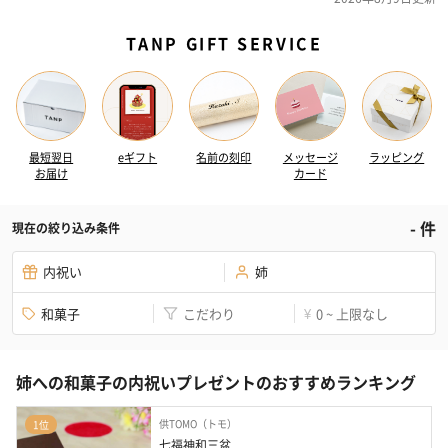
TANP GIFT SERVICE
最短翌日
eギフト
名前の刻印
メッセージ
ラッピング
お届け
カード
-
件
現在の絞り込み条件
内祝い
姉
和菓子
こだわり
0 ~ 上限なし
¥
姉への和菓子の内祝いプレゼントのおすすめランキング
供TOMO（トモ）
1位
七福神和三盆