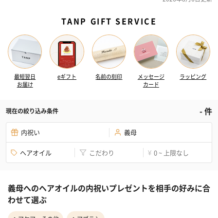
TANP GIFT SERVICE
最短翌日
eギフト
名前の刻印
メッセージ
ラッピング
お届け
カード
-
件
現在の絞り込み条件
内祝い
義母
ヘアオイル
こだわり
0 ~ 上限なし
¥
義母へのヘアオイルの内祝いプレゼントを相手の好みに合
わせて選ぶ