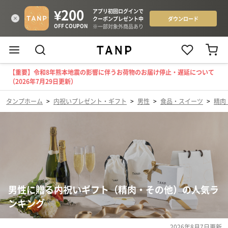
【重要】令和8年熊本地震の影響に伴うお荷物のお届け停止・遅延について
（2026年7月29日更新）
タンプホーム
>
内祝いプレゼント・ギフト
>
男性
>
食品・スイーツ
>
精肉
男性に贈る内祝いギフト（精肉・その他）の人気ラ
ンキング
2026年8月7日
更新