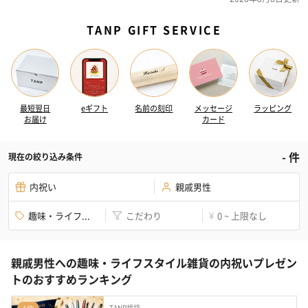
TANP GIFT SERVICE
最短翌日
eギフト
名前の刻印
メッセージ
ラッピング
お届け
カード
-
件
現在の絞り込み条件
内祝い
親戚男性
趣味・ライフ...
こだわり
0 ~ 上限なし
¥
親戚男性への趣味・ライフスタイル雑貨の内祝いプレゼン
トのおすすめランキング
TANP福袋