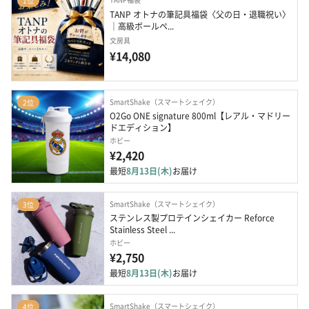
1位
TANP オトナの筆記具福袋〈父の日・退職祝い〉
｜高級ボールペ...
文房具
¥14,080
SmartShake（スマートシェイク）
2位
O2Go ONE signature 800ml【レアル・マドリー
ドエディション】
ホビー
¥2,420
最短
8月13日(木)
お届け
SmartShake（スマートシェイク）
3位
ステンレス製プロテインシェイカー Reforce 
Stainless Steel ...
ホビー
¥2,750
最短
8月13日(木)
お届け
SmartShake（スマートシェイク）
4位