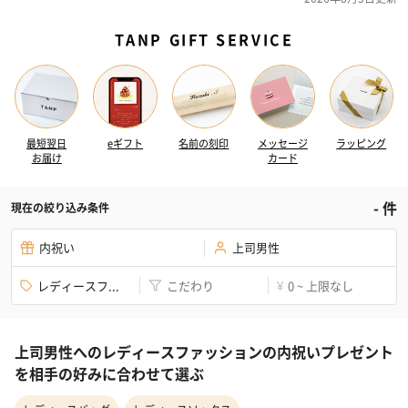
TANP GIFT SERVICE
最短翌日
eギフト
名前の刻印
メッセージ
ラッピング
お届け
カード
-
件
現在の絞り込み条件
内祝い
上司男性
レディースフ...
こだわり
0 ~ 上限なし
¥
上司男性へのレディースファッションの内祝いプレゼント
を相手の好みに合わせて選ぶ