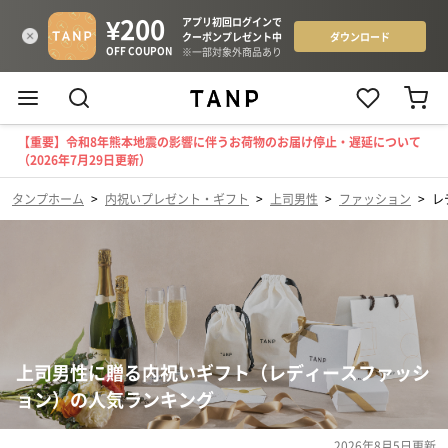
【重要】令和8年熊本地震の影響に伴うお荷物のお届け停止・遅延について
（2026年7月29日更新）
タンプホーム
>
内祝いプレゼント・ギフト
>
上司男性
>
ファッション
>
レ
上司男性に贈る内祝いギフト（レディースファッシ
ョン）の人気ランキング
2026年8月5日
更新